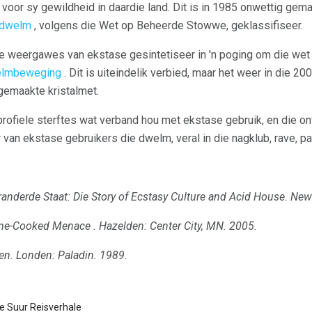
voor sy gewildheid in daardie land. Dit is in 1985 onwettig gema
-dwelm
, volgens die Wet op Beheerde Stowwe, geklassifiseer.
ende weergawes van ekstase gesintetiseer in 'n poging om die wet
elmbeweging
. Dit is uiteindelik verbied, maar het weer in die 200
gemaakte kristalmet.
profiele sterftes wat verband hou met ekstase gebruik, en die on
 van ekstase gebruikers die dwelm, veral in die nagklub, rave, par
anderde Staat: Die Story of Ecstasy Culture and Acid House.
New 
me-Cooked Menace
.
Hazelden: Center City, MN.
2005.
en.
Londen: Paladin.
1989.
e Suur Reisverhale