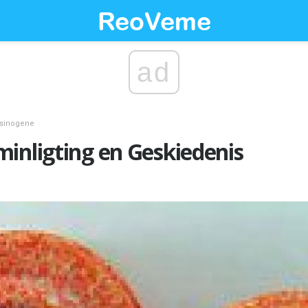
ad
usinogene
inligting en Geskiedenis