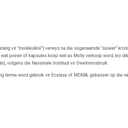
lang vir "molekulêre") verwys na die sogenaamde "suiwer" krist
at poeier of kapsules koop wat as Molly verkoop word, kry di
te), volgens die Nasionale Instituut vir Dwelmmisbruik.
ang terme word gebruik vir Ecstasy of MDMA, gebaseer op die n