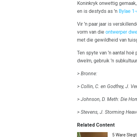
Koninkryk onwettig gemaak, 
en is destyds as 'n
Bylae 1
Vir 'n paar jaar is verskill
vorm van die
ontwerper dw
met die gewildheid van tuis
Ten spyte van 'n aantal hoë 
dwelm, gebruik 'n subkultuur
> Bronne:
> Collin, C. en Godfrey, J.
Ver
> Johnson, D.
Meth: Die Ho
> Stevens, J.
Storming Heav
Related Content
5 Ware Slegt