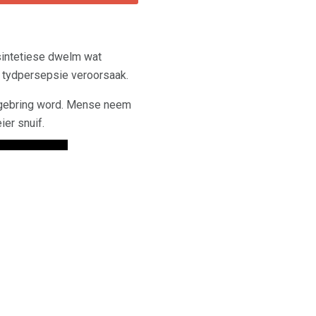
sintetiese dwelm wat
 tydpersepsie veroorsaak.
angebring word. Mense neem
ier snuif.