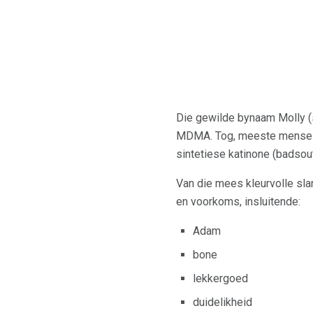
Die gewilde bynaam Molly (s
MDMA. Tog, meeste mense w
sintetiese katinone (badsou
Van die mees kleurvolle sl
en voorkoms, insluitende:
Adam
bone
lekkergoed
duidelikheid