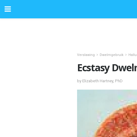
Verslawing
Dwelmgebruik
Hall
Ecstasy Dwelm
by Elizabeth Hartney, PhD