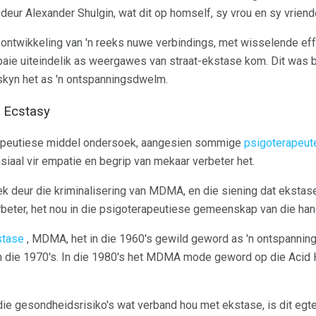
deur Alexander Shulgin, wat dit op homself, sy vrou en sy vriend
ontwikkeling van 'n reeks nuwe verbindings, met wisselende effek
e uiteindelik as weergawes van straat-ekstase kom. Dit was b
rskyn het as 'n ontspanningsdwelm.
n Ecstasy
terapeutiese middel ondersoek, aangesien sommige
psigoterapeut
iaal vir empatie en begrip van mekaar verbeter het.
ek deur die kriminalisering van MDMA, en die siening dat ekstas
rbeter, het nou in die psigoterapeutiese gemeenskap van die ha
stase
, MDMA, het in die 1960's gewild geword as 'n ontspanni
 in die 1970's. In die 1980's het MDMA mode geword op die Acid
e gesondheidsrisiko's wat verband hou met ekstase, is dit egte