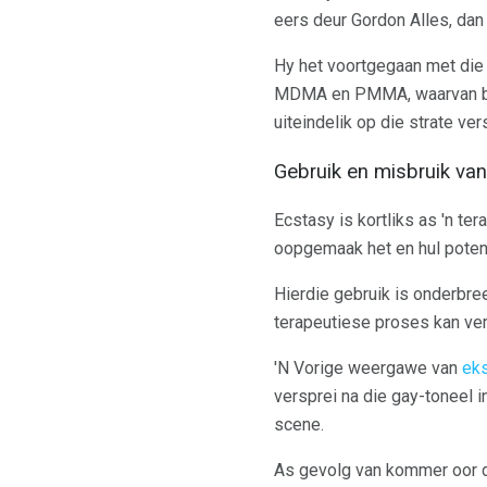
eers deur Gordon Alles, dan 
Hy het voortgegaan met die 
MDMA en PMMA, waarvan bai
uiteindelik op die strate ve
Gebruik en misbruik va
Ecstasy is kortliks as 'n 
oopgemaak het en hul potens
Hierdie gebruik is onderbre
terapeutiese proses kan ve
'N Vorige weergawe van
ek
versprei na die gay-toneel
scene.
As gevolg van kommer oor di