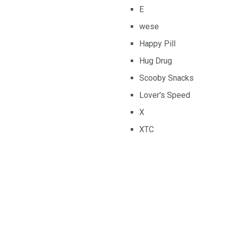
E
wese
Happy Pill
Hug Drug
Scooby Snacks
Lover's Speed
X
XTC