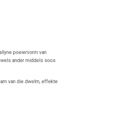
allyne poeiervorm van
kwels ander middels soos
aam van die dwelm, effekte