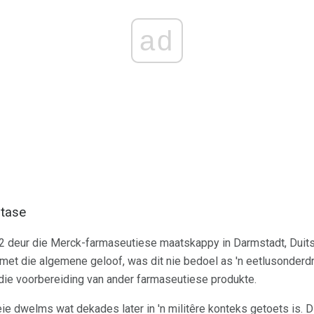
ad
stase
2 deur die Merck-farmaseutiese maatskappy in Darmstadt, Duitsl
 met die algemene geloof, was dit nie bedoel as 'n eetlusonderdr
 die voorbereiding van ander farmaseutiese produkte.
e dwelms wat dekades later in 'n militêre konteks getoets is. Di