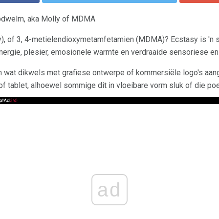
lubdwelm, aka Molly of MDMA
), of 3, 4-metielendioxymetamfetamien (MDMA)? Ecstasy is 'n 
ergie, plesier, emosionele warmte en verdraaide sensoriese en
rm wat dikwels met grafiese ontwerpe of kommersiële logo's a
of tablet, alhoewel sommige dit in vloeibare vorm sluk of die poe
ad