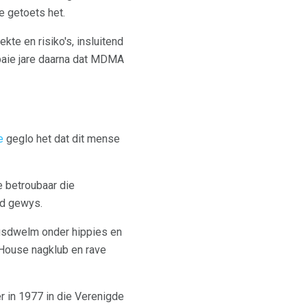
e getoets het.
te en risiko's, insluitend
aie jare daarna dat MDMA
e
geglo het dat dit mense
e betroubaar die
nd gewys.
ngsdwelm onder hippies en
 House nagklub en rave
r in 1977 in die Verenigde