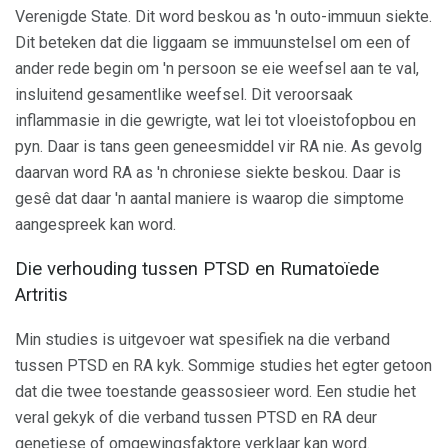
Verenigde State. Dit word beskou as 'n outo-immuun siekte.
Dit beteken dat die liggaam se immuunstelsel om een ​​of
ander rede begin om 'n persoon se eie weefsel aan te val,
insluitend gesamentlike weefsel. Dit veroorsaak
inflammasie in die gewrigte, wat lei tot vloeistofopbou en
pyn. Daar is tans geen geneesmiddel vir RA nie. As gevolg
daarvan word RA as 'n chroniese siekte beskou. Daar is
gesê dat daar 'n aantal maniere is waarop die simptome
aangespreek kan word.
Die verhouding tussen PTSD en Rumatoïede
Artritis
Min studies is uitgevoer wat spesifiek na die verband
tussen PTSD en RA kyk. Sommige studies het egter getoon
dat die twee toestande geassosieer word. Een studie het
veral gekyk of die verband tussen PTSD en RA deur
genetiese of omgewingsfaktore verklaar kan word.