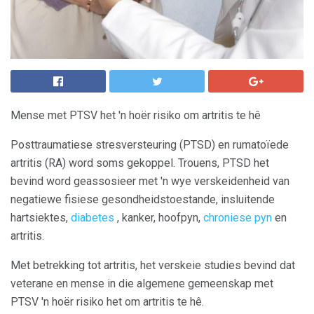
Mense met PTSV het 'n hoër risiko om artritis te hê
Posttraumatiese stresversteuring (PTSD) en rumatoïede
artritis (RA) word soms gekoppel. Trouens, PTSD het
bevind word geassosieer met 'n wye verskeidenheid van
negatiewe fisiese gesondheidstoestande, insluitende
hartsiektes,
diabetes
, kanker, hoofpyn,
chroniese pyn
en
artritis.
Met betrekking tot artritis, het verskeie studies bevind dat
veterane en mense in die algemene gemeenskap met
PTSV 'n hoër risiko het om artritis te hê.