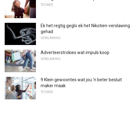
TEORIEË
Ek het regtig geglo ek het Nikotien-verslawing
gehad
VERSLAWING
Adverteerstrokies wat impuls koop
VERSLAWING
9 Klein gewoontes wat jou 'n beter besluit
maker maak
TEORIEË