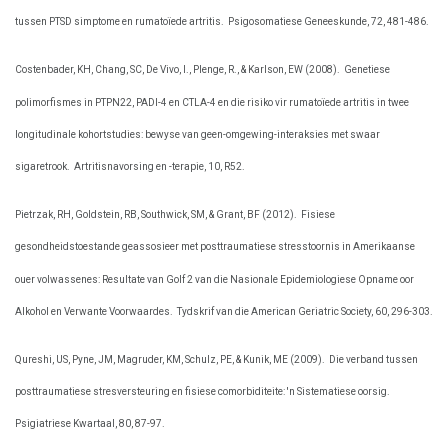
tussen PTSD simptome en rumatoïede artritis.
Psigosomatiese Geneeskunde, 72, 481-486.
Costenbader, KH, Chang, SC, De Vivo, I., Plenge, R., & Karlson, EW (2008).
Genetiese
polimorfismes in PTPN22, PADI-4 en CTLA-4 en die risiko vir rumatoïede artritis in twee
longitudinale kohortstudies: bewyse van geen-omgewing-interaksies met swaar
sigaretrook.
Artritisnavorsing en -terapie, 10, R52.
Pietrzak, RH, Goldstein, RB, Southwick, SM, & Grant, BF (2012).
Fisiese
gesondheidstoestande geassosieer met posttraumatiese stresstoornis in Amerikaanse
ouer volwassenes: Resultate van Golf 2 van die Nasionale Epidemiologiese Opname oor
Alkohol en Verwante Voorwaardes.
Tydskrif van die American Geriatric Society, 60, 296-303.
Qureshi, US, Pyne, JM, Magruder, KM, Schulz, PE, & Kunik, ME (2009).
Die verband tussen
posttraumatiese stresversteuring en fisiese comorbiditeite: 'n Sistematiese oorsig.
Psigiatriese Kwartaal, 80, 87-97.