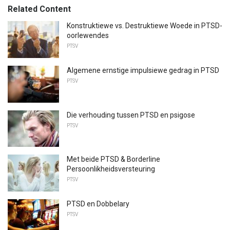
Related Content
Konstruktiewe vs. Destruktiewe Woede in PTSD-
oorlewendes
PTSV
Algemene ernstige impulsiewe gedrag in PTSD
PTSV
Die verhouding tussen PTSD en psigose
PTSV
Met beide PTSD & Borderline
Persoonlikheidsversteuring
PTSV
PTSD en Dobbelary
PTSV