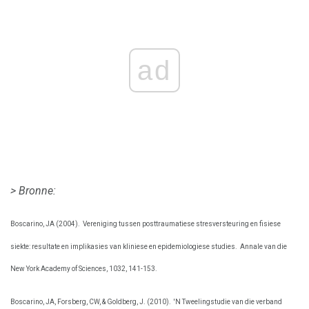
ad
> Bronne:
Boscarino, JA (2004).
Vereniging tussen posttraumatiese stresversteuring en fisiese
siekte: resultate en implikasies van kliniese en epidemiologiese studies.
Annale van die
New York Academy of Sciences, 1032, 141-153.
Boscarino, JA, Forsberg, CW, & Goldberg, J. (2010).
'N Tweelingstudie van die verband