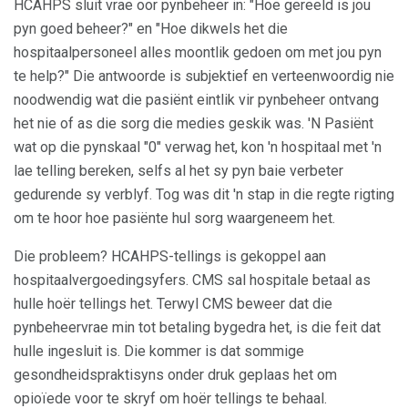
HCAHPS sluit vrae oor pynbeheer in: "Hoe gereeld is jou
pyn goed beheer?" en "Hoe dikwels het die
hospitaalpersoneel alles moontlik gedoen om met jou pyn
te help?" Die antwoorde is subjektief en verteenwoordig nie
noodwendig wat die pasiënt eintlik vir pynbeheer ontvang
het nie of as die sorg die medies geskik was. 'N Pasiënt
wat op die pynskaal "0" verwag het, kon 'n hospitaal met 'n
lae telling bereken, selfs al het sy pyn baie verbeter
gedurende sy verblyf. Tog was dit 'n stap in die regte rigting
om te hoor hoe pasiënte hul sorg waargeneem het.
Die probleem? HCAHPS-tellings is gekoppel aan
hospitaalvergoedingsyfers. CMS sal hospitale betaal as
hulle hoër tellings het. Terwyl CMS beweer dat die
pynbeheervrae min tot betaling bygedra het, is die feit dat
hulle ingesluit is. Die kommer is dat sommige
gesondheidspraktisyns onder druk geplaas het om
opioïede voor te skryf om hoër tellings te behaal.