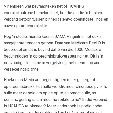
Vir enigeen wat bevraagteken het of HCAHPS
voorskrifpatrone beïnvloed het, het die studie 'n beskeie
verband getoon tussen binnepasiëntvoldoeningstellings en
nuwe opioïedvoorskrifte.
Nog 'n studie, hierdie keer in JAMA Psigiatrie, het ook 'n
aangepaste tendens getoon. Data van Medicare Deel D is
beoordeel en dit is bevind dat 6 van die 1000 Medicare
begunstigdes 'n opioïedmisbruikversteuring het. Dit is 'n
sesvoudige toename in vergelyking met mense op ander
versekeringsplanne.
Hoekom is Medicare begunstigdes meer geneig tot
opioïedmisbruik? Het hulle werklik meer chroniese pyn? Is
hulle meer geneig om opioë op te sit omdat hulle, as
seniors, geneig is om meer hospitale te hê? In die verband
is HCAHPS te blameer? Meer ondersoek is nodig sodat
ons die kern van die probleem kan kry. Ons moet nie net