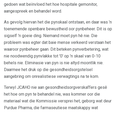
gedoen wat beïnvloed het hoe hospitale gemonitor,
aangespreek en behandel word.
As gevolg hiervan het die pynskaal ontstaan, en daar was 'n
toenemende openbare bewustheid oor pynbeheer. Dit is op
sigself 'n goeie ding. Niemand moet pyn hê nie. Die
probleem was egter dat baie mense verkeerd verstaan ​​het
waaroor pynbeheer gaan. Dit beteken pynverbetering, wat
nie noodwendig pynvlakke tot '0' op 'n skaal van 0-10
behels nie. Eliminasie van pyn is nie altyd moontlik nie.
Daarmee het druk op die gesondheidsorgstelsel
aangebring om onrealistiese verwagtings na te kom.
Terwyl JCAHO nie aan gesondheidsorgverskaffers gesê
het hoe om pyn te behandel nie, was kommer oor die
materiaal wat die Kommissie versprei het, geborg wat deur
Purdue Pharma, die farmaseutiese maatskappy wat