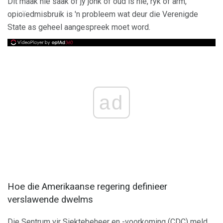
Dit maak nie saak of jy jonk of oud is nie, ryk of arm,
opioïedmisbruik is 'n probleem wat deur die Verenigde
State as geheel aangespreek moet word.
ad
Hoe die Amerikaanse regering definieer
verslawende dwelms
Die Sentrum vir Siektebeheer en -voorkoming (CDC) meld