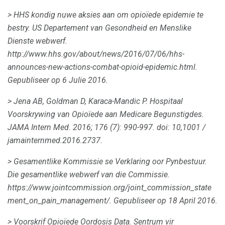
> HHS kondig nuwe aksies aan om opioïede epidemie te
bestry.
US Departement van Gesondheid en Menslike
Dienste webwerf.
http://www.hhs.gov/about/news/2016/07/06/hhs-
announces-new-actions-combat-opioid-epidemic.html.
Gepubliseer op 6 Julie 2016.
> Jena AB, Goldman D, Karaca-Mandic P. Hospitaal
Voorskrywing van Opioïede aan Medicare Begunstigdes.
JAMA Intern Med.
2016;
176 (7): 990-997.
doi: 10,1001 /
jamainternmed.2016.2737.
> Gesamentlike Kommissie se Verklaring oor Pynbestuur.
Die gesamentlike webwerf van die Commissie.
https://www.jointcommission.org/joint_commission_state
ment_on_pain_management/.
Gepubliseer op 18 April 2016.
> Voorskrif Opioïede Oordosis Data.
Sentrum vir