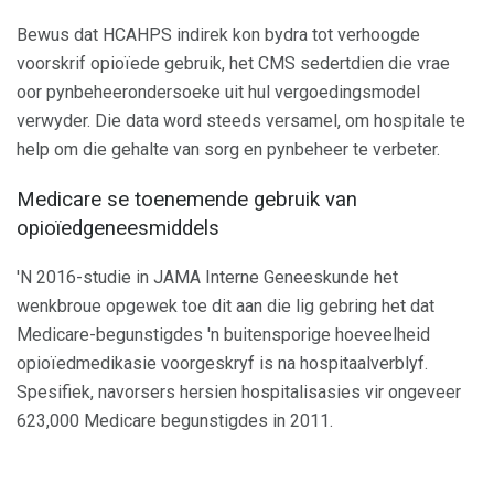
Bewus dat HCAHPS indirek kon bydra tot verhoogde
voorskrif opioïede gebruik, het CMS sedertdien die vrae
oor pynbeheerondersoeke uit hul vergoedingsmodel
verwyder. Die data word steeds versamel, om hospitale te
help om die gehalte van sorg en pynbeheer te verbeter.
Medicare se toenemende gebruik van
opioïedgeneesmiddels
'N 2016-studie in JAMA Interne Geneeskunde het
wenkbroue opgewek toe dit aan die lig gebring het dat
Medicare-begunstigdes 'n buitensporige hoeveelheid
opioïedmedikasie voorgeskryf is na hospitaalverblyf.
Spesifiek, navorsers hersien hospitalisasies vir ongeveer
623,000 Medicare begunstigdes in 2011.