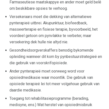
Farmaseutiese maatskappye en ander moet geld belê
om beskikbare opsies te verhoog.
Versekeraars moet die dekking van alternatiewe
pynterapieë uitbrei. Akupunktuur, biofeedback,
masseerterapie en fisiese terapie, byvoorbeeld, het
voordeel getoon om pynvlakke te verbeter, maar
versekering dek hulle nie altyd nie.
Gesondheidsorgverskaffers benodig bykomende
opleiding wanneer dit kom by pynbestuurstrategieë en
die gebruik van voorskrifopioïede.
Ander pynterapieë moet oorweeg word voor
opioïedmedikasie waar moontlik. Die gebruik van
opioïede terapieë lei tot meer volgehoue ​​gebruik van
daardie medikasie.
Toegang tot rehabilitasieprogramme (berading,
medisyne, ens.) Wat herstel van opioïedmisbruik