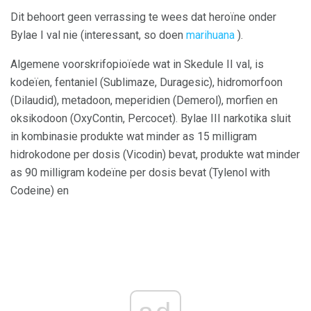
Dit behoort geen verrassing te wees dat heroïne onder
Bylae I val nie (interessant, so doen
marihuana
).
Algemene voorskrifopioïede wat in Skedule II val, is
kodeïen, fentaniel (Sublimaze, Duragesic), hidromorfoon
(Dilaudid), metadoon, meperidien (Demerol), morfien en
oksikodoon (OxyContin, Percocet). Bylae III narkotika sluit
in kombinasie produkte wat minder as 15 milligram
hidrokodone per dosis (Vicodin) bevat, produkte wat minder
as 90 milligram kodeïne per dosis bevat (Tylenol with
Codeine) en