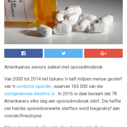
Amerikaanse seniors sukkel met opioïedmisbruik
Van 2000 tot 2014 het bykans 'n half miljoen mense gesterf
van 'n
oordosis opioïde
, waarvan 165 000 van die
voorgeskrewe dwelms is
. In 2016 is daar beraam dat 78
Amerikaners elke dag aan opioïedmisbruik sterf. Die helfte
van hierdie opioïedverwante sterftes word toegeskryf aan
voorskrifmedisyne.