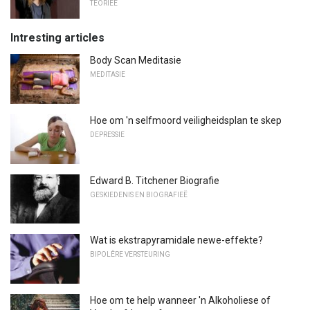
TEORIEË
Intresting articles
Body Scan Meditasie
MEDITASIE
Hoe om 'n selfmoord veiligheidsplan te skep
DEPRESSIE
Edward B. Titchener Biografie
GESKIEDENIS EN BIOGRAFIEË
Wat is ekstrapyramidale newe-effekte?
BIPOLÊRE VERSTEURING
Hoe om te help wanneer 'n Alkoholiese of