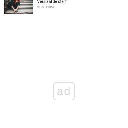
Verslaafde sterf
VERSLAWING
ad