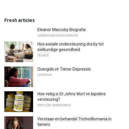
Fresh articles
Eleanor Maccoby Biografie
GESKIEDENIS EN BIOGRAFIEË
Hoe sosiale ondersteuning dra by tot
sielkundige gesondheid
TEORIEË
Ouergids vir Tiener Depressie
DEPRESSIE
Hoe veilig is St Johns Wort vir bipolêre
versteuring?
BIPOLÊRE VERSTEURING
Verstaan ​​en behandel Trichotillomania in
tieners