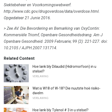
Siektebeheer en Voorkomingswebwerf.
http://www.cdc.gov/drugoverdose/data/overdose.html.
Opgedateer 21 Junie 2016.
> Zee AV.
Die Bevordering en Bemarking van OxyContin:
Kommersiële Triomf, Openbare Gesondheidsdrang.
Am J
Openbare Gesondheid.
2009 Februarie;
99 (2): 221-227.
doi:
10.2105 / AJPH.2007.131714.
Related Content
Hoe lank bly Dilaudid (Hidromorfoon) in u
stelsel?
VERSLAWING
Wat is W18 of W-18? Die nuutste hoë risiko-
dwelm
VERSLAWING
Hoe lank bly Tylenol # 3 in u stelsel?