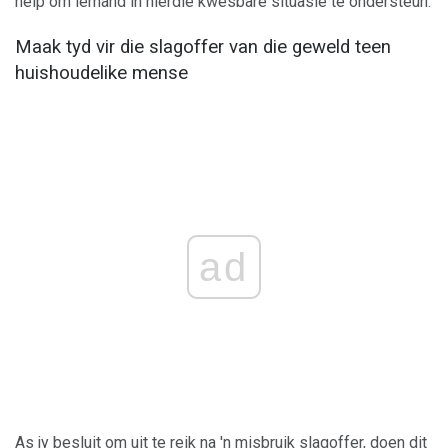
help om iemand in hierdie kwesbare situasie te ondersteun.
Maak tyd vir die slagoffer van die geweld teen
huishoudelike mense
ad
As jy besluit om uit te reik na 'n misbruik slagoffer, doen dit