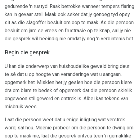
gedurende 'n rustyd. Raak betrokke wanneer tempers flaring
kan in gevaar stel. Maak ook seker dat jy genoeg tyd opsy
sit as die slagoffer besluit om oop te maak. As die persoon
besluit om jare se vrees en frustrasie op te knap, sal jy nie
die gesprek wil beëindig nie omdat jy nog 'n verbintenis het.
Begin die gesprek
U kan die onderwerp van huishoudelike geweld bring deur
te sê dat u op hoogte van veranderinge wat u aangaan,
opgemerk het. Miskien het jy gesien hoe die persoon klere
dra om blare te bedek of opgemerk dat die persoon skielik
ongewoon stil geword en onttrek is. Albei kan tekens van
misbruik wees.
Laat die persoon weet dat u enige inligting wat verstrek
word, sal hou. Moenie probeer om die persoon te dwing om
oop te maak nie; laat die gesprek ontvou teen 'n gemaklike