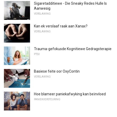
Sigaretadditiewe - Die Sneaky Redes Hulle Is
Aanwesig
VERSLAWING
Kan ek verslaaf raak aan Xanax?
VERSLAWING
Trauma-gefokusde Kognitiewe Gedragsterapie
PTSV
Basiese feite oor OxyContin
VERSLAWING
Hoe blameer paniekafwyking kan beïnvloed
PANIEKVERSTEURING