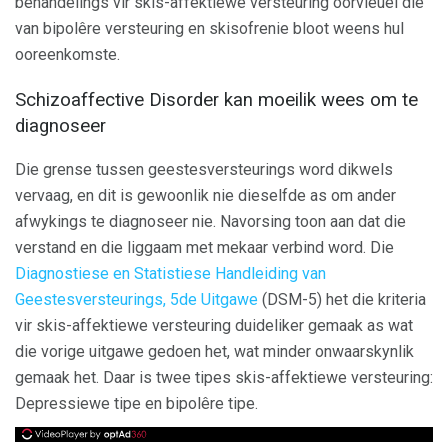
behandelings vir skis-affektiewe versteuring oorvleuel dié
van bipolêre versteuring en skisofrenie bloot weens hul
ooreenkomste.
Schizoaffective Disorder kan moeilik wees om te
diagnoseer
Die grense tussen geestesversteurings word dikwels
vervaag, en dit is gewoonlik nie dieselfde as om ander
afwykings te diagnoseer nie. Navorsing toon aan dat die
verstand en die liggaam met mekaar verbind word. Die
Diagnostiese en Statistiese Handleiding van
Geestesversteurings, 5de Uitgawe
(DSM-5) het die kriteria
vir skis-affektiewe versteuring duideliker gemaak as wat
die vorige uitgawe gedoen het, wat minder onwaarskynlik
gemaak het. Daar is twee tipes skis-affektiewe versteuring:
Depressiewe tipe en bipolêre tipe.