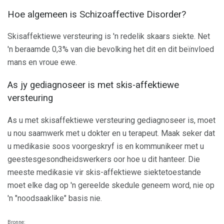
Hoe algemeen is Schizoaffective Disorder?
Skisaffektiewe versteuring is 'n redelik skaars siekte. Net
'n beraamde 0,3% van die bevolking het dit en dit beïnvloed
mans en vroue ewe.
As jy gediagnoseer is met skis-affektiewe
versteuring
As u met skisaffektiewe versteuring gediagnoseer is, moet
u nou saamwerk met u dokter en u terapeut. Maak seker dat
u medikasie soos voorgeskryf is en kommunikeer met u
geestesgesondheidswerkers oor hoe u dit hanteer. Die
meeste medikasie vir skis-affektiewe siektetoestande
moet elke dag op 'n gereelde skedule geneem word, nie op
'n "noodsaaklike" basis nie.
Bronne: