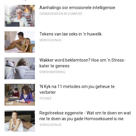
Aanhalings oor emosionele intelligensie
GESKIEDENIS EN BIOGRAFIEË
Tekens van lae seks in 'n huwelik
VERHOUDINGS
Wakker word beklemtoon? Hoe om 'n Stress-
kater te genees
STRESHANTERING
'N Kyk na 11 metodes om jou geheue te
verbeter
TEORIEË
Regstreekse eggenote - Wat om te doen en wat
nie te doen as jou gade Homoseksueel is nie
VERHOUDINGS