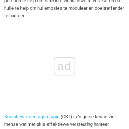
persoon te help om strukture vir hul lewe te verskaf en om
hulle te help om hul emosies te moduleer en doeltreffender
te hanteer.
ad
Kognitiewe-gedragsterapie
(CBT) is 'n goeie keuse vir
mense wat met skis-affektiewe versteuring hanteer.