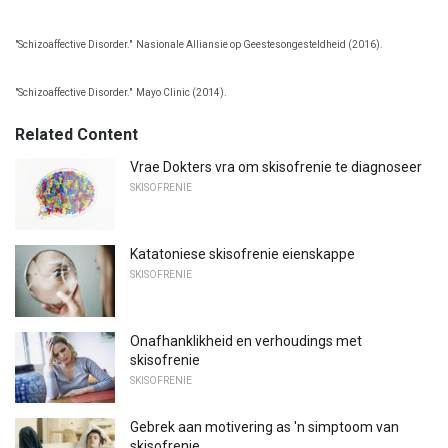
"Schizoaffective Disorder."
Nasionale Alliansie op Geestesongesteldheid (2016).
"Schizoaffective Disorder."
Mayo Clinic (2014).
Related Content
Vrae Dokters vra om skisofrenie te diagnoseer
SKISOFRENIE
Katatoniese skisofrenie eienskappe
SKISOFRENIE
Onafhanklikheid en verhoudings met
skisofrenie
SKISOFRENIE
Gebrek aan motivering as 'n simptoom van
skisofrenie