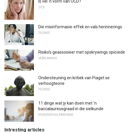
Is vel 'n vorm van OCD?
OCD
Die misinformasie-effek en vals herinnerings
TEORIEË
Risiko's geassosieer met opskrywings opioïede
VERSLAWING
Ondersteuning en kritiek van Piaget se
verhoogteorie
TEORIEË
11 dinge wat jy kan doen met 'n
baccalaureusgraad in die sielkunde
STUDENTEHULPBRONNE
Intresting articles