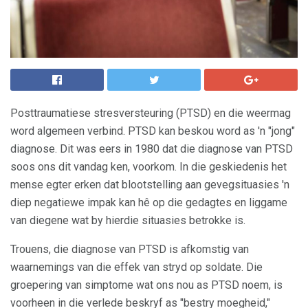
Posttraumatiese stresversteuring (PTSD) en die weermag
word algemeen verbind. PTSD kan beskou word as 'n "jong"
diagnose. Dit was eers in 1980 dat die diagnose van PTSD
soos ons dit vandag ken, voorkom. In die geskiedenis het
mense egter erken dat blootstelling aan gevegsituasies 'n
diep negatiewe impak kan hê op die gedagtes en liggame
van diegene wat by hierdie situasies betrokke is.
Trouens, die diagnose van PTSD is afkomstig van
waarnemings van die effek van stryd op soldate. Die
groepering van simptome wat ons nou as PTSD noem, is
voorheen in die verlede beskryf as "bestry moegheid,"