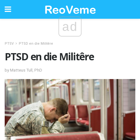
ad
PTSV
PTSD en die Militêre
PTSD en die Militêre
by Matteus Tull, PhD