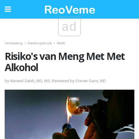
ad
Verslawing
Dwelmgebruik
Meth
Risiko's van Meng Met Met
Alkohol
by Naveed Saleh, MD, MS; Reviewed by Steven Gans, MD