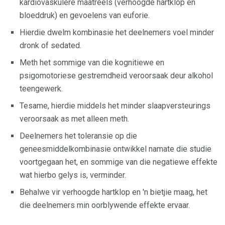
kardiovaskulêre maatreëls (verhoogde hartklop en
bloeddruk) en gevoelens van euforie.
Hierdie dwelm kombinasie het deelnemers voel minder
dronk of sedated.
Meth het sommige van die kognitiewe en
psigomotoriese gestremdheid veroorsaak deur alkohol
teengewerk.
Tesame, hierdie middels het minder slaapversteurings
veroorsaak as met alleen meth.
Deelnemers het toleransie op die
geneesmiddelkombinasie ontwikkel namate die studie
voortgegaan het, en sommige van die negatiewe effekte
wat hierbo gelys is, verminder.
Behalwe vir verhoogde hartklop en 'n bietjie maag, het
die deelnemers min oorblywende effekte ervaar.