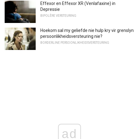
Effexor en Effexor XR (Venlafaxine) in
Depressie
BIPOLÊRE VERSTEURING
Hoekom sal my geliefde nie hulp kry vir grenslyn
persoonlikheidsversteuring nie?
BORDERLINE PERSOONLIKHEIDSVERSTEURING
ad