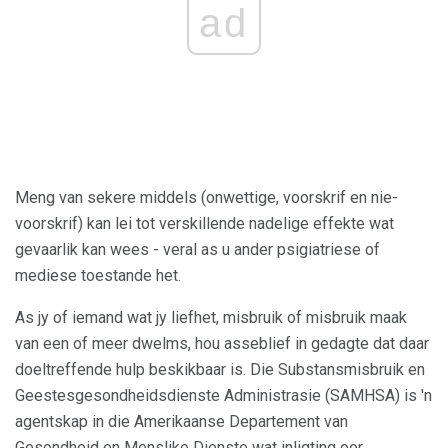
ad
Meng van sekere middels (onwettige, voorskrif en nie-
voorskrif) kan lei tot verskillende nadelige effekte wat
gevaarlik kan wees - veral as u ander psigiatriese of
mediese toestande het.
As jy of iemand wat jy liefhet, misbruik of misbruik maak
van een of meer dwelms, hou asseblief in gedagte dat daar
doeltreffende hulp beskikbaar is. Die Substansmisbruik en
Geestesgesondheidsdienste Administrasie (SAMHSA) is 'n
agentskap in die Amerikaanse Departement van
Gesondheid en Menslike Dienste wat inligting oor