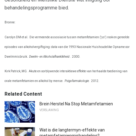
behandelingsprogramme bied.
Bronne:
Carolyn DM et al.
Die vermeende assosiasie tussen metamfetamien ('ys') rook en gereelde
episodes van alkoholvergiftiging: data van die 1993 Nasionale Huishoudelike Opname oor
Dwelmmisbruik.
Dwelm- en Alkoholafhanklikheid
.
2000.
Kirk Patrick, MG.
Akute en oorblywende interaktiewe effekte van herhaalde toediening van
orale metamfetamien en alkohol by mense.
Psigofarmakologie.
2012.
Related Content
Brein Herstel Na Stop Metamfetamien
VERSLAWING
Wat is die langtermyn-effekte van
metamfetamienmishandeling?