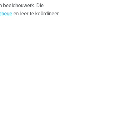
en beeldhouwerk. Die
eheue
en leer te koördineer.