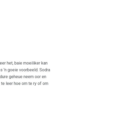
eer het, baie moeiliker kan
is 'n goeie voorbeeld. Sodra
osedure geheue neem oor en
m te leer hoe om te ry of om