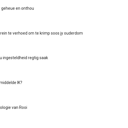
ir geheue en onthou
rein te verhoed om te krimp soos jy ouderdom
u ingesteldheid regtig saak
emiddelde IK?
gologie van Rooi