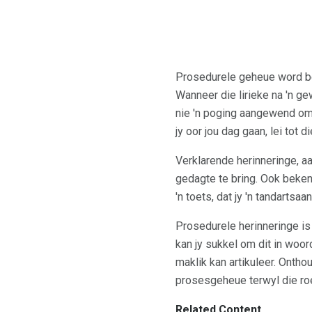
Prosedurele geheue word b
Wanneer die lirieke na 'n ge
nie 'n poging aangewend om d
jy oor jou dag gaan, lei tot 
Verklarende herinneringe, a
gedagte te bring. Ook beken
'n toets, dat jy 'n tandartsaa
Prosedurele herinneringe is 
kan jy sukkel om dit in woord
maklik kan artikuleer. Ontho
prosesgeheue terwyl die roe
Related Content