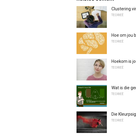
Clustering v
TEORIEË
Hoe om jou b
TEORIEË
Hoekom is jo
TEORIEË
Wat is die g
TEORIEË
Die Kleurpsi
TEORIEË