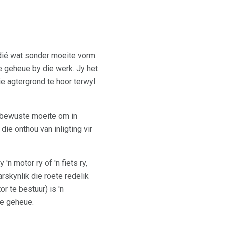
 dié wat sonder moeite vorm.
te geheue by die werk. Jy het
ie agtergrond te hoor terwyl
s bewuste moeite om in
ie onthou van inligting vir
n motor ry of 'n fiets ry,
arskynlik die roete redelik
r te bestuur) is 'n
de geheue.