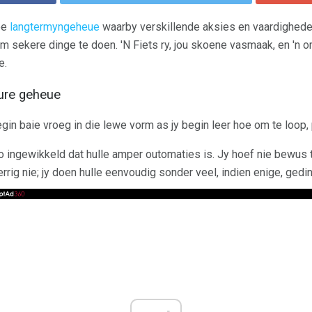
pe
langtermyngeheue
waarby verskillende aksies en vaardighede
om sekere dinge te doen. 'N Fiets ry, jou skoene vasmaak, en 'n 
e.
ure geheue
in baie vroeg in die lewe vorm as jy begin leer hoe om te loop, 
o ingewikkeld dat hulle amper outomaties is. Jy hoef nie bewus 
rig nie; jy doen hulle eenvoudig sonder veel, indien enige, gedin