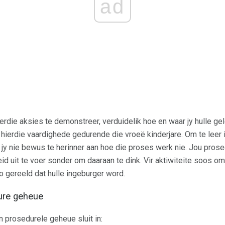
ad
erdie aksies te demonstreer, verduidelik hoe en waar jy hulle gel
y hierdie vaardighede gedurende die vroeë kinderjare. Om te leer 
ef jy nie bewus te herinner aan hoe die proses werk nie. Jou pr
eid uit te voer sonder om daaraan te dink. Vir aktiwiteite soos o
e so gereeld dat hulle ingeburger word.
ure geheue
 prosedurele geheue sluit in: