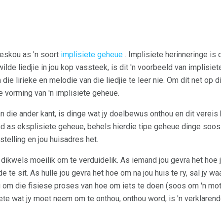
eskou as 'n soort
implisiete geheue
. Implisiete herinneringe is
wilde liedjie in jou kop vassteek, is dit 'n voorbeeld van implisie
ie lirieke en melodie van die liedjie te leer nie. Om dit net op d
die vorming van 'n implisiete geheue.
an die ander kant, is dinge wat jy doelbewus onthou en dit verei
d as eksplisiete geheue, behels hierdie tipe geheue dinge soos d
nstelling en jou huisadres het.
dikwels moeilik om te verduidelik. As iemand jou gevra het hoe jy '
e te sit. As hulle jou gevra het hoe om na jou huis te ry, sal jy wa
u om die fisiese proses van hoe om iets te doen (soos om 'n moto
te wat jy moet neem om te onthou, onthou word, is 'n verklaren