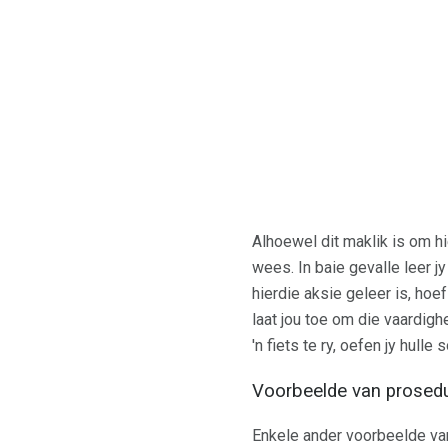
Alhoewel dit maklik is om hi
wees. In baie gevalle leer j
hierdie aksie geleer is, ho
laat jou toe om die vaardigh
'n fiets te ry, oefen jy hull
Voorbeelde van prosed
Enkele ander voorbeelde van