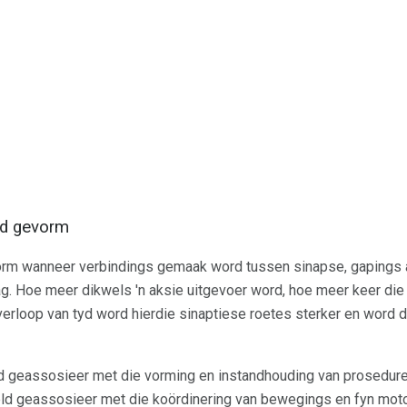
d gevorm
orm wanneer verbindings gemaak word tussen sinapse, gapings a
ag. Hoe meer dikwels 'n aksie uitgevoer word, hoe meer keer die
erloop van tyd word hierdie sinaptiese roetes sterker en word 
rd geassosieer met die vorming en instandhouding van prosedure
d geassosieer met die koördinering van bewegings en fyn mot