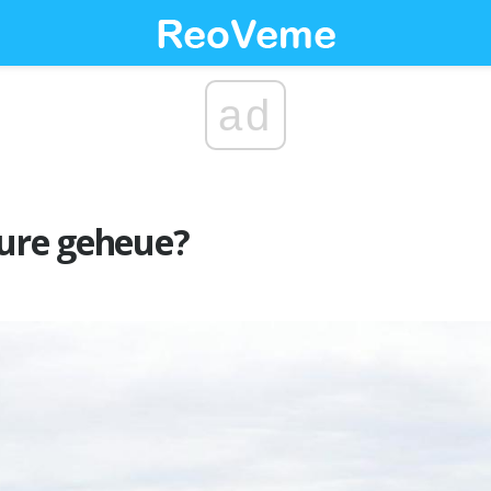
ad
dure geheue?