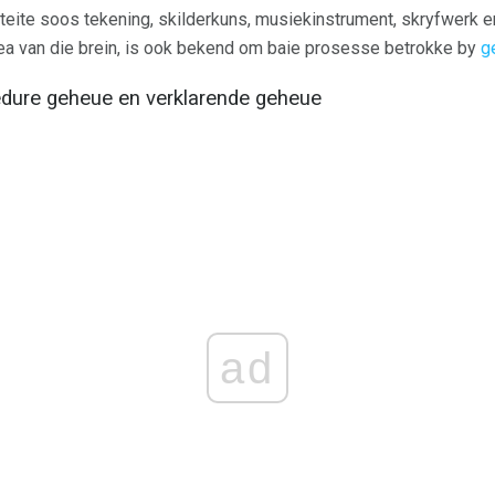
iteite soos tekening, skilderkuns, musiekinstrument, skryfwerk 
area van die brein, is ook bekend om baie prosesse betrokke by
g
sedure geheue en verklarende geheue
ad