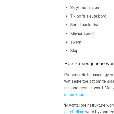
Skryf met 'n pen
Tik op 'n sleutelbord
Speel basketbal
Klavier speel
swem
Stap
Hoe Prosesgeheue wor
Prosedurele herinneringe v
wat seine toelaat om te sla
sinapse gestuur word. Met v
outomaties
.
'N Aantal breinstrukture wo
serebellum
word byvoorbeel