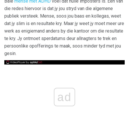
Baie
mense met ADHD
voel dat hulle imposters is. Een van
die redes hiervoor is dat jy jou stryd van die algemene
publiek versteek. Mense, soos jou baas en kollegas, weet
dat jy slim is en resultate kry. Maar jy weet jy moet meer ure
werk as enigiemand anders by die kantoor om die resultate
te kry. Jy ontmoet sperdatums deur allnagters te trek en
persoonlike opofferings te maak, soos minder tyd met jou
gesin.
ad