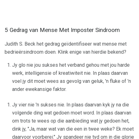
5 Gedrag van Mense Met Imposter Sindroom
Judith S. Beck het gedrag geïdentifiseer wat mense met
bedrieërsindroom doen. Klink enige van hierdie bekend?
Jy glo nie jou sukses het verband gehou met jou harde
werk, intelligensie of kreatiwiteit nie. In plaas daarvan
voel jy dit moet wees as gevolg van geluk, 'n fluke of 'n
ander ewekansige faktor.
Jy vier nie 'n sukses nie. In plaas daarvan kyk jy na die
volgende ding wat gedoen moet word. In plaas daarvan
om trots te wees op die aanbieding wat jy gedoen het,
dink jy, "Ja, maar wat van die een in twee weke? Ek moet
daarvoor voorberei." Jy spandeer nie tyd om in die glorie