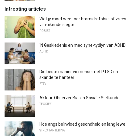
Intresting articles
Wat jy moet weet oor bromidrofobie, of vrees
vir ruikende slegte
FOBIES
'N Geskiedenis en medisyne-tydlyn van ADHD
ADHD
Die beste manier vir mense met PTSD om
skande te hanteer
PTSV
Akteur-Observer Bias in Sosiale Sielkunde
TEORIEË
Hoe angs beïnvloed gesondheid en lang lewe
STRESHANTERING