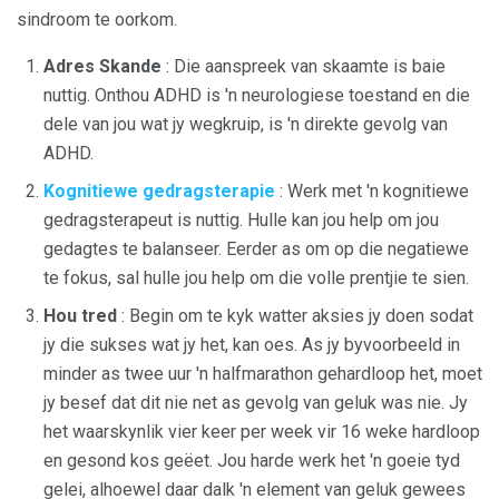
sindroom te oorkom.
Adres Skande
: Die aanspreek van skaamte is baie
nuttig. Onthou ADHD is 'n neurologiese toestand en die
dele van jou wat jy wegkruip, is 'n direkte gevolg van
ADHD.
Kognitiewe gedragsterapie
: Werk met 'n kognitiewe
gedragsterapeut is nuttig. Hulle kan jou help om jou
gedagtes te balanseer. Eerder as om op die negatiewe
te fokus, sal hulle jou help om die volle prentjie te sien.
Hou tred
: Begin om te kyk watter aksies jy doen sodat
jy die sukses wat jy het, kan oes. As jy byvoorbeeld in
minder as twee uur 'n halfmarathon gehardloop het, moet
jy besef dat dit nie net as gevolg van geluk was nie. Jy
het waarskynlik vier keer per week vir 16 weke hardloop
en gesond kos geëet. Jou harde werk het 'n goeie tyd
gelei, alhoewel daar dalk 'n element van geluk gewees