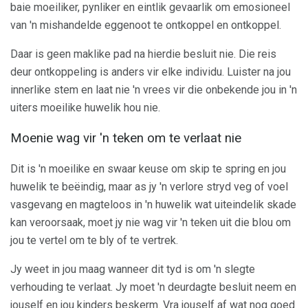
baie moeiliker, pynliker en eintlik gevaarlik om emosioneel
van 'n mishandelde eggenoot te ontkoppel en ontkoppel.
Daar is geen maklike pad na hierdie besluit nie. Die reis
deur ontkoppeling is anders vir elke individu. Luister na jou
innerlike stem en laat nie 'n vrees vir die onbekende jou in 'n
uiters moeilike huwelik hou nie.
Moenie wag vir 'n teken om te verlaat nie
Dit is 'n moeilike en swaar keuse om skip te spring en jou
huwelik te beëindig, maar as jy 'n verlore stryd veg of voel
vasgevang en magteloos in 'n huwelik wat uiteindelik skade
kan veroorsaak, moet jy nie wag vir 'n teken uit die blou om
jou te vertel om te bly of te vertrek.
Jy weet in jou maag wanneer dit tyd is om 'n slegte
verhouding te verlaat. Jy moet 'n deurdagte besluit neem en
jouself en jou kinders beskerm. Vra jouself af wat nog goed