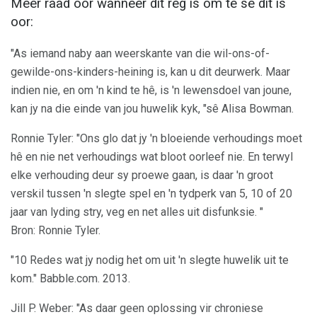
Meer raad oor wanneer dit reg is om te sê dit is
oor:
"As iemand naby aan weerskante van die wil-ons-of-
gewilde-ons-kinders-heining is, kan u dit deurwerk. Maar
indien nie, en om 'n kind te hê, is 'n lewensdoel van joune,
kan jy na die einde van jou huwelik kyk, "sê Alisa Bowman.
Ronnie Tyler: "Ons glo dat jy 'n bloeiende verhoudings moet
hê en nie net verhoudings wat bloot oorleef nie. En terwyl
elke verhouding deur sy proewe gaan, is daar 'n groot
verskil tussen 'n slegte spel en 'n tydperk van 5, 10 of 20
jaar van lyding stry, veg en net alles uit disfunksie. "
Bron: Ronnie Tyler.
"10 Redes wat jy nodig het om uit 'n slegte huwelik uit te
kom." Babble.com. 2013.
Jill P. Weber: "As daar geen oplossing vir chroniese