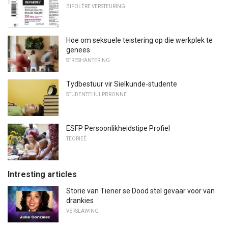
BIPOLÊRE VERSTEURING
Hoe om seksuele teistering op die werkplek te
genees
STRESHANTERING
Tydbestuur vir Sielkunde-studente
STUDENTEHULPBRONNE
ESFP Persoonlikheidstipe Profiel
TEORIEË
Intresting articles
Storie van Tiener se Dood stel gevaar voor van
drankies
VERSLAWING