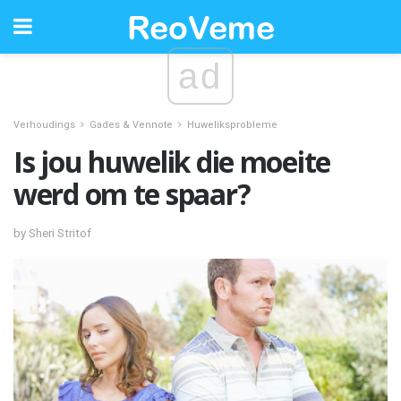
ad
Verhoudings
Gades & Vennote
Huweliksprobleme
Is jou huwelik die moeite
werd om te spaar?
by Sheri Stritof