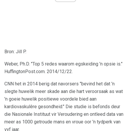
Bron: Jill P.
Weber, Ph.D. "Top 5 redes waarom egskeiding 'n opsie is."
HuffingtonPost.com. 2014/12/22.
CNN het in 2014 berig dat navorsers "bevind het dat 'n
slegte huwelik meer skade aan die hart veroorsaak as wat
'n goeie huwelik positiewe voordele bied aan
kardiovaskulêre gesondheid." Die studie is befonds deur
die Nasionale Instituut vir Veroudering en ontleed data van
meer as 1000 getroude mans en vroue oor 'n tydperk van
vyf jaar.