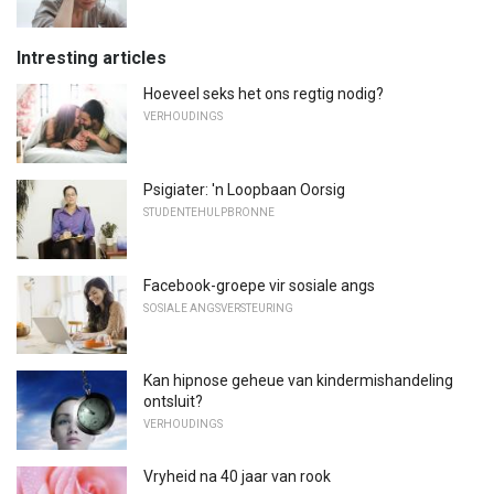
Intresting articles
Hoeveel seks het ons regtig nodig?
VERHOUDINGS
Psigiater: 'n Loopbaan Oorsig
STUDENTEHULPBRONNE
Facebook-groepe vir sosiale angs
SOSIALE ANGSVERSTEURING
Kan hipnose geheue van kindermishandeling
ontsluit?
VERHOUDINGS
Vryheid na 40 jaar van rook