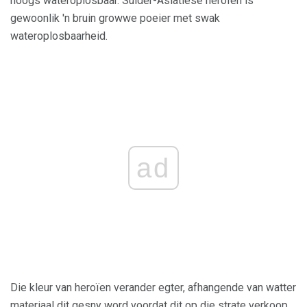
hoogs wateroplosbaar. Suider-Asiatiese heroïen is
gewoonlik 'n bruin growwe poeier met swak
wateroplosbaarheid.
ad
Die kleur van heroïen verander egter, afhangende van watter
materiaal dit gesny word voordat dit op die strate verkoop