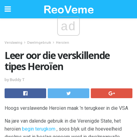
ad
Verslawing
Dwelmgebruik
Heroïen
Leer oor die verskillende
tipes Heroïen
by Buddy T
Hoogs verslawende Heroïen maak 'n terugkeer in die VSA
Na jare van dalende gebruik in die Verenigde State, het
heroïen
begin terugkom
, soos blyk uit die hoeveelheid
dwelms wat in beslag geneem word in dwelmaanvalle