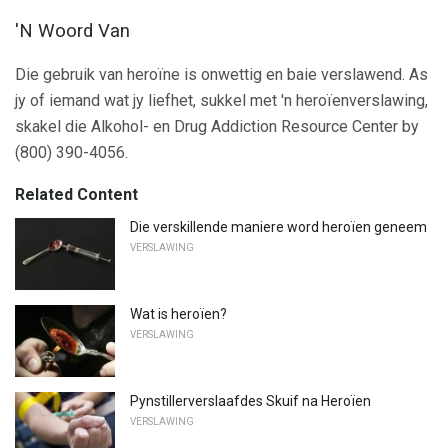
'N Woord Van
Die gebruik van heroïne is onwettig en baie verslawend. As
jy of iemand wat jy liefhet, sukkel met 'n heroïenverslawing,
skakel die Alkohol- en Drug Addiction Resource Center by
(800) 390-4056.
Related Content
Die verskillende maniere word heroïen geneem
VERSLAWING
Wat is heroïen?
VERSLAWING
Pynstillerverslaafdes Skuif na Heroïen
VERSLAWING