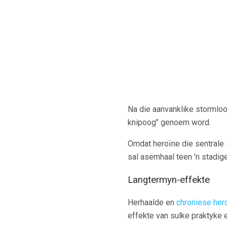
Na die aanvanklike stormloo
knipoog" genoem word.
Omdat heroïne die sentrale 
sal asemhaal teen 'n stadige
Langtermyn-effekte
Herhaalde en
chroniese her
effekte van sulke praktyke e