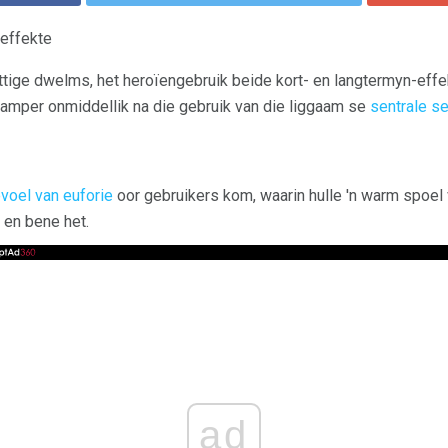
effekte
ge dwelms, het heroïengebruik beide kort- en langtermyn-effekt
 amper onmiddellik na die gebruik van die liggaam se
sentrale s
voel van euforie
oor gebruikers kom, waarin hulle 'n warm spoel 
 en bene het.
ad