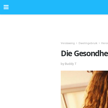
Verslawing
Dwelmgebruik
Hero
Die Gesondhe
by Buddy T