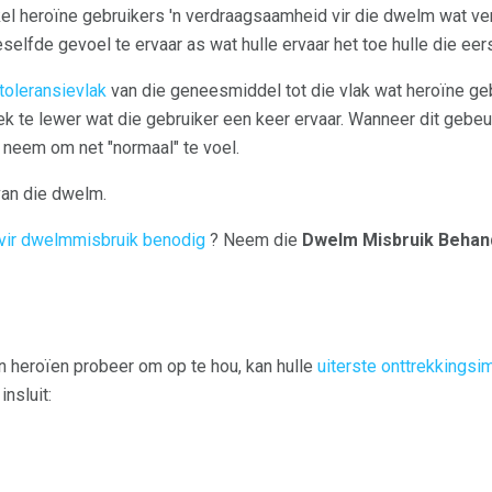
el heroïne gebruikers 'n verdraagsaamheid vir die dwelm wat ver
lfde gevoel te ervaar as wat hulle ervaar het toe hulle die eers
 toleransievlak
van die geneesmiddel tot die vlak wat heroïne ge
k te lewer wat die gebruiker een keer ervaar. Wanneer dit gebeur
 neem om net "normaal" te voel.
van die dwelm.
vir dwelmmisbruik benodig
? Neem die
Dwelm Misbruik Behand
 heroïen probeer om op te hou, kan hulle
uiterste onttrekkings
nsluit: