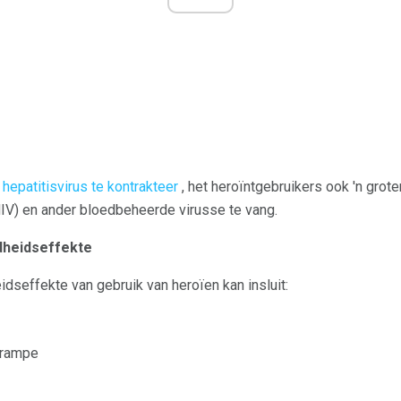
 hepatitisvirus te kontrakteer
, het heroïntgebruikers ook 'n grot
IV) en ander bloedbeheerde virusse te vang.
dheidseffekte
seffekte van gebruik van heroïen kan insluit:
krampe