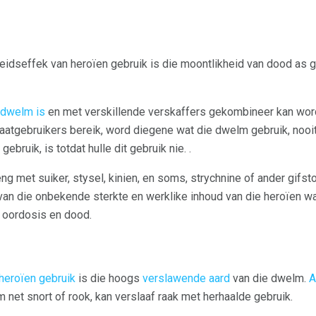
idseffek van heroïen gebruik is die moontlikheid van dood as 
 dwelm is
en met verskillende verskaffers gekombineer kan wor
raatgebruikers bereik, word diegene wat die dwelm gebruik, nooi
ebruik, is totdat hulle dit gebruik nie. .
 met suiker, stysel, kinien, en soms, strychnine of ander gifs
an die onbekende sterkte en werklike inhoud van die heroïen wat
 oordosis en dood.
 heroïen gebruik
is die hoogs
verslawende aard
van die dwelm.
A
 net snort of rook, kan verslaaf raak met herhaalde gebruik.