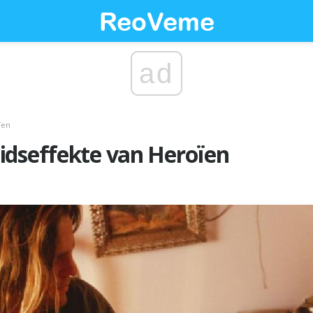
ad
ïen
idseffekte van Heroïen