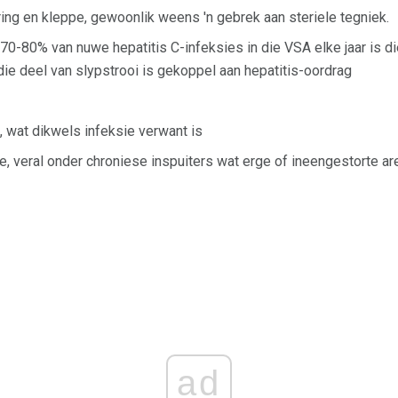
ring en kleppe, gewoonlik weens 'n gebrek aan steriele tegniek.
0-80% van nuwe hepatitis C-infeksies in die VSA elke jaar is di
ie deel van slypstrooi is gekoppel aan hepatitis-oordrag
 wat dikwels infeksie verwant is
, veral onder chroniese inspuiters wat erge of ineengestorte ar
ad