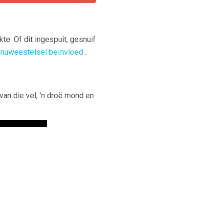
e. Of dit ingespuit, gesnuif
enuweestelsel beïnvloed
.
van die vel, 'n droë mond en