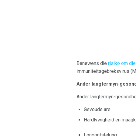
Benewens die
risiko om die
immuniteitsgebreksvirus (M
Ander langtermyn-geson
Ander langtermyn-gesondheid
Gevoude are
Hardlywigheid en maag
Longontsteking