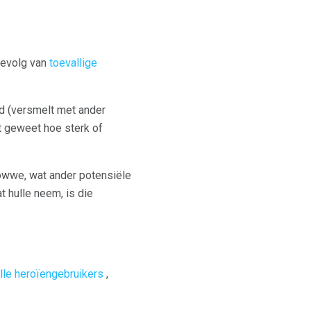
gevolg van
toevallige
d (versmelt met ander
t geweet hoe sterk of
towwe, wat ander potensiële
 hulle neem, is die
lle heroïengebruikers
,