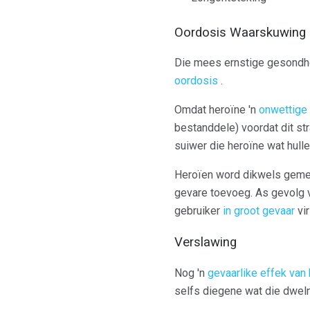
Oordosis Waarskuwing
Die mees ernstige gesondhe
oordosis
.
Omdat heroïne 'n
onwettige
bestanddele) voordat dit st
suiwer die heroïne wat hulle g
Heroïen word dikwels gemeng
gevare toevoeg. As gevolg v
gebruiker
in groot gevaar
vir
Verslawing
Nog 'n
gevaarlike effek van
selfs diegene wat die dwelm