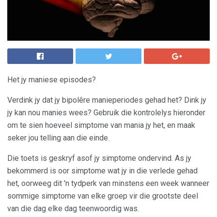
Het jy maniese episodes?
Verdink jy dat jy bipolêre manieperiodes gehad het? Dink jy
jy kan nou manies wees? Gebruik die kontrolelys hieronder
om te sien hoeveel simptome van mania jy het, en maak
seker jou telling aan die einde.
Die toets is geskryf asof jy simptome ondervind. As jy
bekommerd is oor simptome wat jy in die verlede gehad
het, oorweeg dit 'n tydperk van minstens een week wanneer
sommige simptome van elke groep vir die grootste deel
van die dag elke dag teenwoordig was.