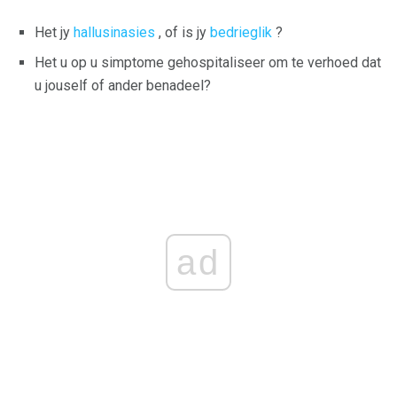
Het jy
hallusinasies
, of is jy
bedrieglik
?
Het u op u simptome gehospitaliseer om te verhoed dat
u jouself of ander benadeel?
ad