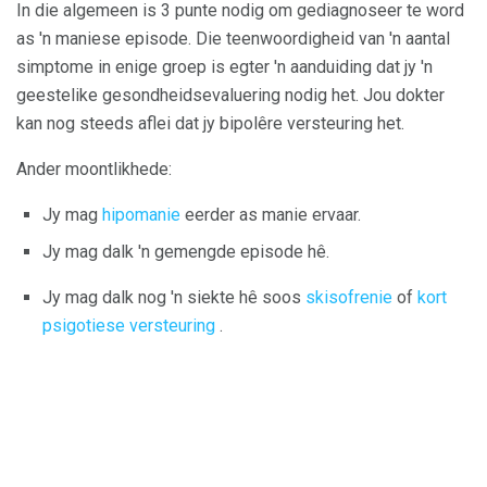
In die algemeen is 3 punte nodig om gediagnoseer te word
as 'n maniese episode. Die teenwoordigheid van 'n aantal
simptome in enige groep is egter 'n aanduiding dat jy 'n
geestelike gesondheidsevaluering nodig het. Jou dokter
kan nog steeds aflei dat jy bipolêre versteuring het.
Ander moontlikhede:
Jy mag
hipomanie
eerder as manie ervaar.
Jy mag dalk 'n gemengde episode hê.
Jy mag dalk nog 'n siekte hê soos
skisofrenie
of
kort
psigotiese versteuring
.