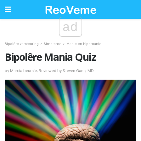
ad
Bipolêre versteuring
Simptome
Manie en hipomanie
Bipolêre Mania Quiz
by Marcia beursie; Reviewed by Steven Gans, MD