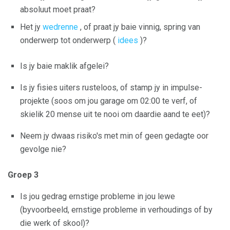
absoluut moet praat?
Het jy
wedrenne
, of praat jy baie vinnig, spring van
onderwerp tot onderwerp (
idees
)?
Is jy baie maklik afgelei?
Is jy fisies uiters rusteloos, of stamp jy in impulse-
projekte (soos om jou garage om 02:00 te verf, of
skielik 20 mense uit te nooi om daardie aand te eet)?
Neem jy dwaas risiko's met min of geen gedagte oor
gevolge nie?
Groep 3
Is jou gedrag ernstige probleme in jou lewe
(byvoorbeeld, ernstige probleme in verhoudings of by
die werk of skool)?