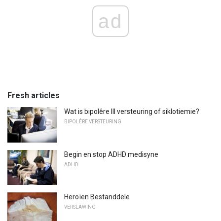
ad
Fresh articles
Wat is bipolêre III versteuring of siklotiemie?
BIPOLÊRE VERSTEURING
Begin en stop ADHD medisyne
ADHD
Heroïen Bestanddele
VERSLAWING