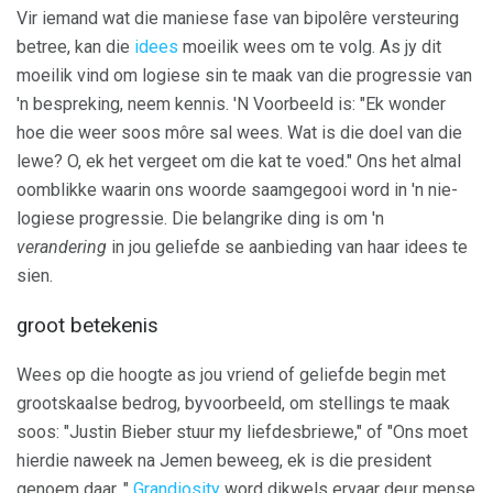
Vir iemand wat die maniese fase van bipolêre versteuring
betree, kan die
idees
moeilik wees om te volg. As jy dit
moeilik vind om logiese sin te maak van die progressie van
'n bespreking, neem kennis. 'N Voorbeeld is: "Ek wonder
hoe die weer soos môre sal wees. Wat is die doel van die
lewe? O, ek het vergeet om die kat te voed." Ons het almal
oomblikke waarin ons woorde saamgegooi word in 'n nie-
logiese progressie. Die belangrike ding is om 'n
verandering
in jou geliefde se aanbieding van haar idees te
sien.
groot betekenis
Wees op die hoogte as jou vriend of geliefde begin met
grootskaalse bedrog, byvoorbeeld, om stellings te maak
soos: "Justin Bieber stuur my liefdesbriewe," of "Ons moet
hierdie naweek na Jemen beweeg, ek is die president
genoem daar. "
Grandiosity
word dikwels ervaar deur mense