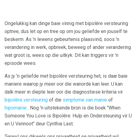
Ongelukkig kan dinge baie vinnig met bipolêre versteuring
optree, dus let op en tree op om jou geliefde en jouself te
beskerm. As 'n lewens gebeurtenis plaasvind, soos 'n
verandering in werk, opbreek, beweeg of ander verandering
wat groot is, wees op die uitkyk. Dit kan triggers vir 'n
episode wees.
As jy 'n geliefde met bipolêre versteuring het, is daar baie
maniere waarop jy meer oor die wanorde kan leer. U kan
dalk meer in diepte leer oor die diagnostiese kriteria vir
bipolêre versteuring
of die
simptome van manie
of
hipomanie
. Nog 'n uitstekende bron is die boek "When
Someone You Love is Bipolêre: Hulp en Ondersteuning vir U
en U Vennoot" deur Cynthia Last.
Terwyl ons dikwels ons privaatheid se privaatheid wil