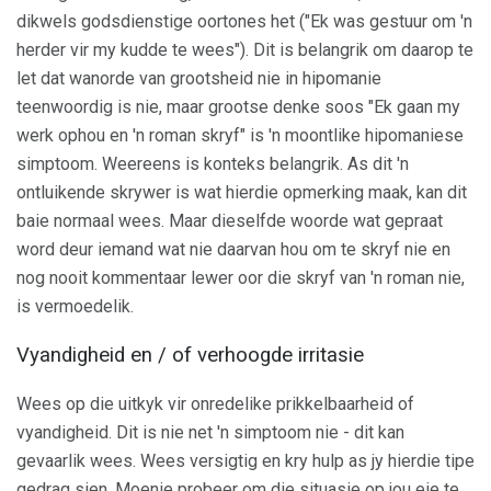
dikwels godsdienstige oortones het ("Ek was gestuur om 'n
herder vir my kudde te wees"). Dit is belangrik om daarop te
let dat wanorde van grootsheid nie in hipomanie
teenwoordig is nie, maar grootse denke soos "Ek gaan my
werk ophou en 'n roman skryf" is 'n moontlike hipomaniese
simptoom. Weereens is konteks belangrik. As dit 'n
ontluikende skrywer is wat hierdie opmerking maak, kan dit
baie normaal wees. Maar dieselfde woorde wat gepraat
word deur iemand wat nie daarvan hou om te skryf nie en
nog nooit kommentaar lewer oor die skryf van 'n roman nie,
is vermoedelik.
Vyandigheid en / of verhoogde irritasie
Wees op die uitkyk vir onredelike prikkelbaarheid of
vyandigheid. Dit is nie net 'n simptoom nie - dit kan
gevaarlik wees. Wees versigtig en kry hulp as jy hierdie tipe
gedrag sien. Moenie probeer om die situasie op jou eie te