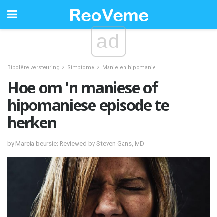
ad
Bipolêre versteuring
Simptome
Manie en hipomanie
Hoe om 'n maniese of
hipomaniese episode te
herken
by Marcia beursie; Reviewed by Steven Gans, MD