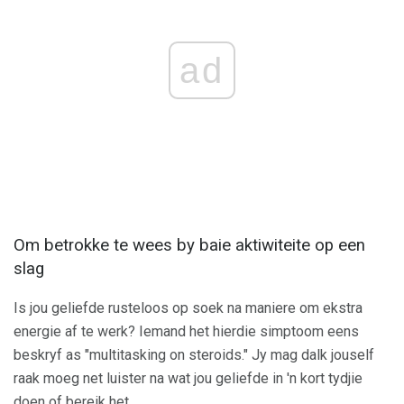
ad
Om betrokke te wees by baie aktiwiteite op een
slag
Is jou geliefde rusteloos op soek na maniere om ekstra
energie af te werk? Iemand het hierdie simptoom eens
beskryf as "multitasking on steroids." Jy mag dalk jouself
raak moeg net luister na wat jou geliefde in 'n kort tydjie
doen of bereik het.