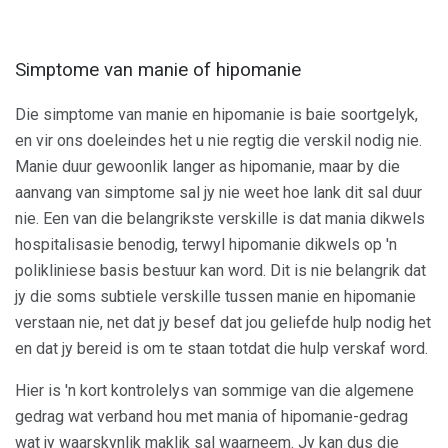
Simptome van manie of hipomanie
Die simptome van manie en hipomanie is baie soortgelyk,
en vir ons doeleindes het u nie regtig die verskil nodig nie.
Manie duur gewoonlik langer as hipomanie, maar by die
aanvang van simptome sal jy nie weet hoe lank dit sal duur
nie. Een van die belangrikste verskille is dat mania dikwels
hospitalisasie benodig, terwyl hipomanie dikwels op 'n
polikliniese basis bestuur kan word. Dit is nie belangrik dat
jy die soms subtiele verskille tussen manie en hipomanie
verstaan ​​nie, net dat jy besef dat jou geliefde hulp nodig het
en dat jy bereid is om te staan ​​totdat die hulp verskaf word.
Hier is 'n kort kontrolelys van sommige van die algemene
gedrag wat verband hou met mania of hipomanie-gedrag
wat jy waarskynlik maklik sal waarneem. Jy kan dus die