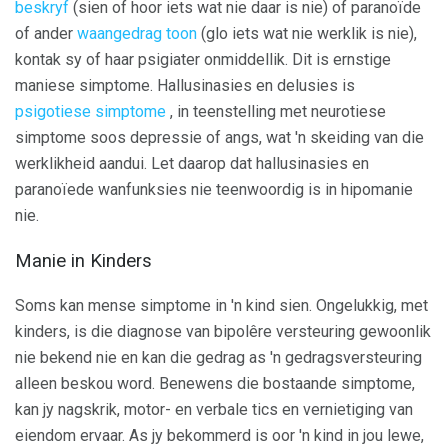
beskryf
(sien of hoor iets wat nie daar is nie) of paranoïde
of ander
waangedrag toon
(glo iets wat nie werklik is nie),
kontak sy of haar psigiater onmiddellik. Dit is ernstige
maniese simptome. Hallusinasies en delusies is
psigotiese simptome
, in teenstelling met neurotiese
simptome soos depressie of angs, wat 'n skeiding van die
werklikheid aandui. Let daarop dat hallusinasies en
paranoïede wanfunksies nie teenwoordig is in hipomanie
nie.
Manie in Kinders
Soms kan mense simptome in 'n kind sien. Ongelukkig, met
kinders, is die diagnose van bipolêre versteuring gewoonlik
nie bekend nie en kan die gedrag as 'n gedragsversteuring
alleen beskou word. Benewens die bostaande simptome,
kan jy nagskrik, motor- en verbale tics en vernietiging van
eiendom ervaar. As jy bekommerd is oor 'n kind in jou lewe,