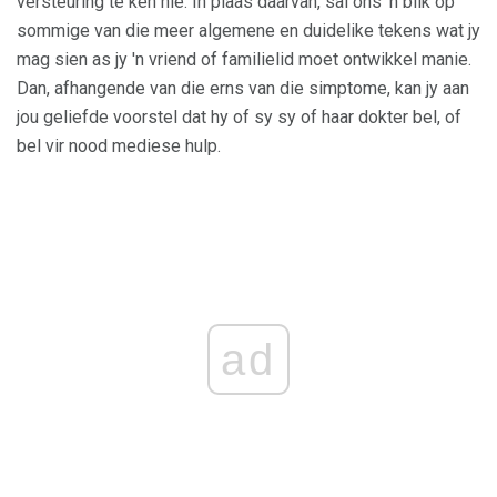
versteuring te ken nie. In plaas daarvan, sal ons 'n blik op
sommige van die meer algemene en duidelike tekens wat jy
mag sien as jy 'n vriend of familielid moet ontwikkel manie.
Dan, afhangende van die erns van die simptome, kan jy aan
jou geliefde voorstel dat hy of sy sy of haar dokter bel, of
bel vir nood mediese hulp.
ad