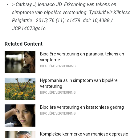
> Carbray J, Iennaco JD.
Erkenning van tekens en
simptome van bipolêre versteuring.
Tydskrif vir Kliniese
Psigiatrie
.
2015; 76 (11): e1479.
doi: 10,4088 /
JCP.14073gc1c.
Related Content
Bipolêre versteuring en paranoia: tekens en
simptome
BIPOLÊRE VERSTEURING
Hypomania as 'n simptoom van bipolêre
versteuring
BIPOLÊRE VERSTEURING
Bipolêre versteuring en katatoniese gedrag
BIPOLÊRE VERSTEURING
Komplekse kenmerke van maniese depressie