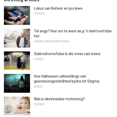
Lokus van Beheer en jou lewe
TEORIEË
Tel angs? Hoe om te weet as jy 'n telefoonfobie
het
SOSIALE ANGSVERSTEURING
Siderodromofobie Is die vrees van treine
FOBIES
Hoe Halloween uitbeeldings van
geestesongesteldheid bydra tot Stigma
BASICS
Wat is ekstrinsieke motivering?
TEORIEË