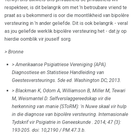
respekteer, is dit belangrik om met 'n betroubare vriend te
praat as u bekommerd is oor die moontlikheid van bipolêre
versteuring in 'n ander geliefde. Dit is ook belangrik - veral
as jou geliefde werklik bipolêre versteuring het - dat jy op
hierdie oomblik vir jouself sorg.
> Bronne
> Amerikaanse Psigiatriese Vereniging (APA).
Diagnostiese en Statistiese Handleiding van
Geestesversteurings.
5de ed.
Washington DC;
2013.
> Blackman K, Odom A, Williamson B, Miller M, Tewari
M, Weismantel D. Selfverslaggereedskap vir die
herkenning van manie (SToRM): 'n Nuwe skaal vir hulp
in die diagnose van bipolêre versteuring.
Internasionale
Tydskrif vir Psigiatrie in Geneeskunde
.
2014; 47 (3):
193-205.
doi: 10,2190 / PM.47.3.b.