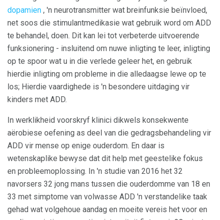
dopamien
, 'n neurotransmitter wat breinfunksie beïnvloed,
net soos die stimulantmedikasie wat gebruik word om ADD
te behandel, doen. Dit kan lei tot verbeterde uitvoerende
funksionering - insluitend om nuwe inligting te leer, inligting
op te spoor wat u in die verlede geleer het, en gebruik
hierdie inligting om probleme in die alledaagse lewe op te
los; Hierdie vaardighede is 'n besondere uitdaging vir
kinders met ADD.
In werklikheid voorskryf klinici dikwels konsekwente
aërobiese oefening as deel van die gedragsbehandeling vir
ADD vir mense op enige ouderdom. En daar is
wetenskaplike bewyse dat dit help met geestelike fokus
en probleemoplossing. In 'n studie van 2016 het 32 ​​
navorsers 32 jong mans tussen die ouderdomme van 18 en
33 met simptome van volwasse ADD 'n verstandelike taak
gehad wat volgehoue ​​aandag en moeite vereis het voor en