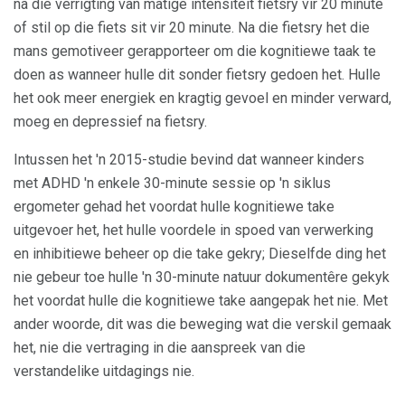
na die verrigting van matige intensiteit fietsry vir 20 minute
of stil op die fiets sit vir 20 minute. Na die fietsry het die
mans gemotiveer gerapporteer om die kognitiewe taak te
doen as wanneer hulle dit sonder fietsry gedoen het. Hulle
het ook meer energiek en kragtig gevoel en minder verward,
moeg en depressief na fietsry.
Intussen het 'n 2015-studie bevind dat wanneer kinders
met ADHD 'n enkele 30-minute sessie op 'n siklus
ergometer gehad het voordat hulle kognitiewe take
uitgevoer het, het hulle voordele in spoed van verwerking
en inhibitiewe beheer op die take gekry; Dieselfde ding het
nie gebeur toe hulle 'n 30-minute natuur dokumentêre gekyk
het voordat hulle die kognitiewe take aangepak het nie. Met
ander woorde, dit was die beweging wat die verskil gemaak
het, nie die vertraging in die aanspreek van die
verstandelike uitdagings nie.