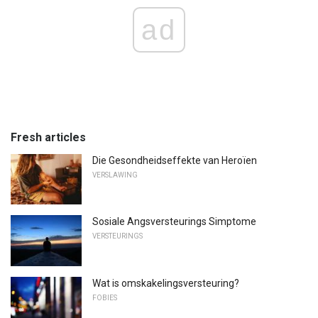
ad
Fresh articles
Die Gesondheidseffekte van Heroïen
VERSLAWING
Sosiale Angsversteurings Simptome
VERSTEURINGS
Wat is omskakelingsversteuring?
FOBIES