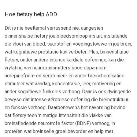
Hoe fietsry help ADD
Dit is nie heeltemal verrassend nie, aangesien
binnenshuise fietsry jou bloedsomloop insluit, insluitende
die vloei van bloed, suurstof en voedingstowwe in jou brein,
wat kognitiewe prestasie kan verbeter. Plus, binnenshuise
fietsry, onder andere intense kardiale oefeninge, kan die
vrylating van neurotransmitters soos dopamien-,
norepinefrien- en serotonien- en ander breinchemikalieë
stimuleer wat aandag, konsentrasie, leer, motivering en
ander kognitiewe funksies verhoog. Daar is ook dwingende
bewyse dat intense aërobiese oefening die breinstruktuur
en funksie verhoog. Daarbenewens het navorsing bevind
dat fietsry teen 'n matige intensiteit die vlakke van
breinafledende neurotrofe faktor (BDNF) verhoog, 'n
proteïen wat breinselle groei bevorder en help met