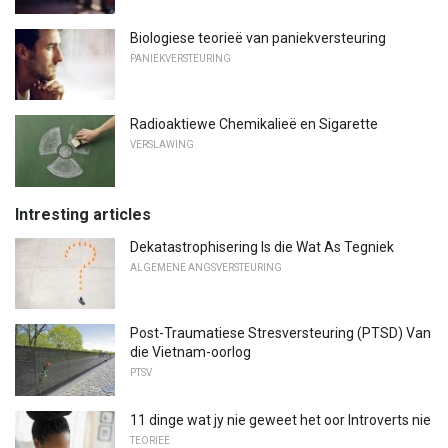
Biologiese teorieë van paniekversteuring
PANIEKVERSTEURING
Radioaktiewe Chemikalieë en Sigarette
VERSLAWING
Intresting articles
Dekatastrophisering Is die Wat As Tegniek
ALGEMENE ANGSVERSTEURING
Post-Traumatiese Stresversteuring (PTSD) Van
die Vietnam-oorlog
PTSV
11 dinge wat jy nie geweet het oor Introverts nie
TEORIEË