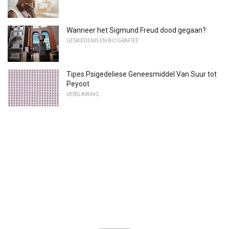
Wanneer het Sigmund Freud dood gegaan?
GESKIEDENIS EN BIOGRAFIEË
Tipes Psigedeliese Geneesmiddel Van Suur tot
Peyoot
VERSLAWING