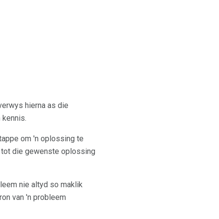
 verwys hierna as die
 kennis.
tappe om 'n oplossing te
e tot die gewenste oplossing
bleem nie altyd so maklik
ron van 'n probleem