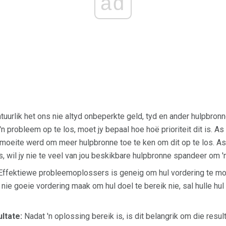
ad
tuurlik het ons nie altyd onbeperkte geld, tyd en ander hulpbron
'n probleem op te los, moet jy bepaal hoe hoë prioriteit dit is. As
e moeite werd om meer hulpbronne toe te ken om dit op te los. As 
, wil jy nie te veel van jou beskikbare hulpbronne spandeer om 'n
ffektiewe probleemoplossers is geneig om hul vordering te moni
 nie goeie vordering maak om hul doel te bereik nie, sal hulle hu
ltate:
Nadat 'n oplossing bereik is, is dit belangrik om die resul