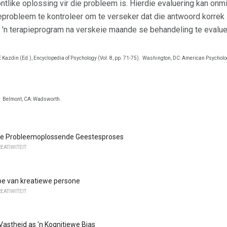
ontlike oplossing vir die probleem is. Hierdie evaluering kan on
eprobleem te kontroleer om te verseker dat die antwoord korrek is
'n terapieprogram na verskeie maande se behandeling te evalue
E Kazdin (Ed.), Encyclopedia of Psychology (Vol. 8, pp. 71-75).
Washington, DC: American Psycholog
.
Belmont, CA: Wadsworth.
die Probleemoplossende Geestesproses
REATIWITEIT
pe van kreatiewe persone
REATIWITEIT
Vastheid as 'n Kognitiewe Bias