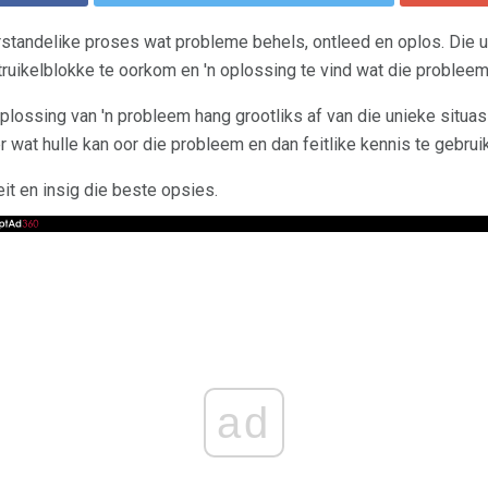
rstandelike proses wat probleme behels, ontleed en oplos. Die u
uikelblokke te oorkom en 'n oplossing te vind wat die probleem
oplossing van 'n probleem hang grootliks af van die unieke situa
 wat hulle kan oor die probleem en dan feitlike kennis te gebrui
eit en insig die beste opsies.
ad