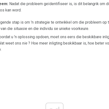
leem:
Nadat die probleem geïdentifiseer is, is dit belangrik om d
los kan word.
gende stap is om 'n strategie te ontwikkel om die probleem op t
 van die situasie en die individu se unieke voorkeure.
ordat u 'n oplossing opdoen, moet ons eers die beskikbare inli
Wat weet ons
nie
? Hoe meer inligting beskikbaar is, hoe beter v
.