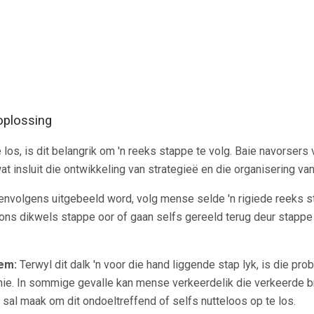
oplossing
los, is dit belangrik om 'n reeks stappe te volg. Baie navorsers
 insluit die ontwikkeling van strategieë en die organisering van
eenvolgens uitgebeeld word, volg mense selde 'n rigiede reeks s
n ons dikwels stappe oor of gaan selfs gereeld terug deur stapp
eem:
Terwyl dit dalk 'n voor die hand liggende stap lyk, is die pro
 nie. In sommige gevalle kan mense verkeerdelik die verkeerde b
s sal maak om dit ondoeltreffend of selfs nutteloos op te los.