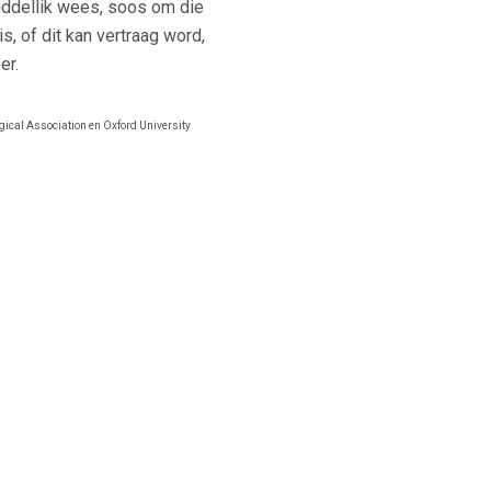
middellik wees, soos om die
, of dit kan vertraag word,
er.
ical Association en Oxford University