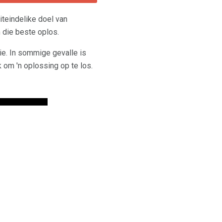
iteindelike doel van
 die beste oplos.
sie. In sommige gevalle is
k om 'n oplossing op te los.