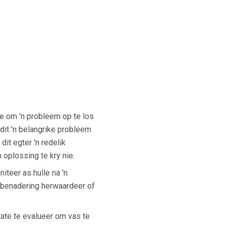
ne om 'n probleem op te los
 dit 'n belangrike probleem
dit egter 'n redelik
 oplossing te kry nie.
teer as hulle na 'n
l benadering herwaardeer of
tate te evalueer om vas te