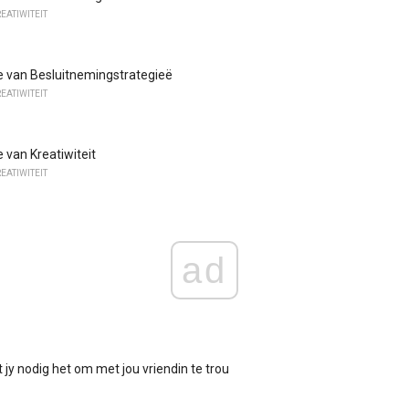
REATIWITEIT
e van Besluitnemingstrategieë
REATIWITEIT
 van Kreatiwiteit
REATIWITEIT
ad
 jy nodig het om met jou vriendin te trou