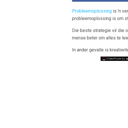
Probleemoplossing
is 'n ve
probleemoplossing is om str
Die beste strategie vir die 
mense beter om alles te leer
In ander gevalle is kreatiwit