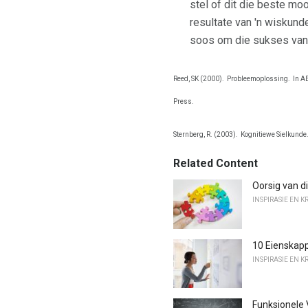
stel of dit die beste mo
resultate van 'n wiskund
soos om die sukses van 
Reed, SK (2000).
Probleemoplossing.
In A
Press.
Sternberg, R. (2003).
Kognitiewe Sielkunde
Related Content
Oorsig van 
INSPIRASIE EN K
10 Eienskap
INSPIRASIE EN K
Funksionele 