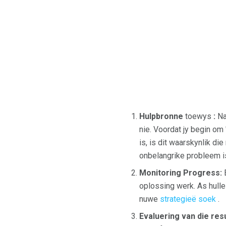
Hulpbronne
toewys
:
Na
nie. Voordat jy begin om 
is, is dit waarskynlik di
onbelangrike probleem is
Monitoring Progress:
E
oplossing werk. As hulle
nuwe
strategieë soek
.
Evaluering van die resu