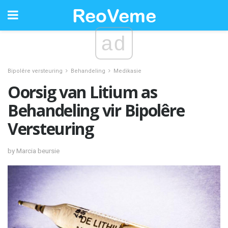
ad
Bipolêre versteuring
Behandeling
Medikasie
Oorsig van Litium as
Behandeling vir Bipolêre
Versteuring
by Marcia beursie