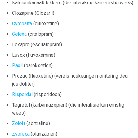
Kalsiumkanaalblokkers (die interaksie kan ernstig wees)
Clozapine (Clozaril)
Cymbalta
(duloxetine)
Celexa
(citalopram)
Lexapro (escitalopram)
Luvox (fluvoxamine)
Paxil
(paroksetien)
Prozac (fluoxetine) (vereis noukeurige monitering deur
jou dokter)
Risperdal
(risperidoon)
Tegretol (karbamazepien) (die interaksie kan ernstig
wees)
Zoloft
(sertraline)
Zyprexa
(olanzapien)