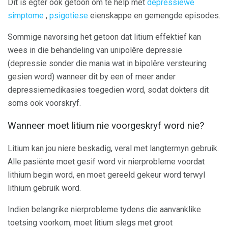
Dit is egter ook getoon om te help met
depressiewe
simptome
,
psigotiese
eienskappe en gemengde episodes.
Sommige navorsing het getoon dat litium effektief kan
wees in die behandeling van unipolêre depressie
(depressie sonder die mania wat in bipolêre versteuring
gesien word) wanneer dit by een of meer ander
depressiemedikasies toegedien word, sodat dokters dit
soms ook voorskryf.
Wanneer moet litium nie voorgeskryf word nie?
Litium kan jou niere beskadig, veral met langtermyn gebruik.
Alle pasiënte moet gesif word vir nierprobleme voordat
lithium begin word, en moet gereeld gekeur word terwyl
lithium gebruik word.
Indien belangrike nierprobleme tydens die aanvanklike
toetsing voorkom, moet litium slegs met groot