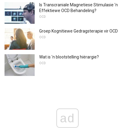
Is Transcraniale Magnetiese Stimulasie 'n
Effektiewe OCD Behandeling?
OCD
Groep Kognitiewe Gedragsterapie vir OCD
OCD
Wat is 'n blootstelling hiërargie?
OCD
ad