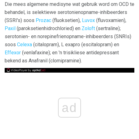
Die mees algemene medisyne wat gebruik word om OCD te
behandel, is selektiewe serotonienopname-inhibeerders
(SSRI's) soos
Prozac
(fluoksetien),
Luvox
(fluvoxamien),
Paxil
(paroksetienhidrochloried) en
Zoloft
(sertraline);
serotonien- en norepinefrienopname-inhibeerders (SNRIs)
soos
Celexa
(citalopram), L exapro (escitalopram) en
Effexor
(venlafaxine); en 'n trisikliese antidepressant
bekend as Anafranil (clomipramine).
ad