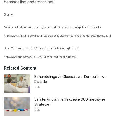
behandeling ondergaan het.
Bronne:
Nasionale Instituut vir Geestesgesondheid.
Obsessiewe-Kompulsiewe Disorder.
http://www.nimh.nih.gov/health/topics/obsessive-compulsive-disorder-ocd/index.shtml.
Dahl, Melissa.
CNN.
OCD?
Laserchirurgie kan verligting bied.
http://www.cnn.com/2015/07/21/health/ocd-laser-surgery/.
Related Content
Behandelings vir Obsessiewe-Kompulsiewe
Disorder
OCD
Versterking is 'n effektiewe OCD medisyne
strategie
OCD