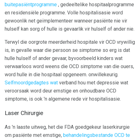
buitepasiëntprogramme
, gedeeltelike hospitaalprogramme
en residensiële programme. Volle hospitalisasie word
gewoonlik net geïmplementeer wanneer pasiënte nie vir
hulself kan sorg of hulle is gevaarlik vir hulself of ander nie.
Terwyl die oorgrote meerderheid hospitale vir OCD vrywillig
is, in gevalle waar die persoon se simptome so erg is dat
hulle hulself of ander gevaar, byvoorbeeld kinders wat
verwaarloos word weens die OCD simptome van die ouers,
word hulle in die hospitaal opgeneem. onwillekeurig.
Selfmoordgedagtes wat
verband hou met depressie wat
veroorsaak word deur ernstige en onhoudbare OCD
simptome, is ook 'n algemene rede vir hospitalisasie.
Laser Chirurgie
As 'n laaste uitweg, het die FDA goedgekeur laserkirurgie
om pasiënte met ernstige,
behandelingsbestande OCD te