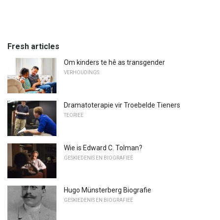
Fresh articles
Om kinders te hê as transgender
VERHOUDINGS
Dramatoterapie vir Troebelde Tieners
TEORIEË
Wie is Edward C. Tolman?
GESKIEDENIS EN BIOGRAFIEË
Hugo Münsterberg Biografie
GESKIEDENIS EN BIOGRAFIEË