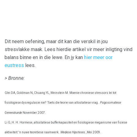
Dit neem oefening, maar dit kan die verskil in jou
stresvlakke maak. Lees hierdie artikel vir meer inligting
vind
balans binne en in die lewe. En jy kan
hier meer oor
eustress
lees.
> Bronne:
Glei DA, Goldman N, Chuang YL, Weinstein M. Moenie chroniese stressors lei tot
fisiologiese dysregulasie nie?
Toets die teorie van allostatiese vrag.
Psigosomatiese
Geneeskunde
November 2007.
Li G, H. H. Hormese, allostatiese bufferkapasiteit en fisiologiese meganisme van fisiese
aktiwiteit: 'n nuwe teoretiese raamwerk.
Mediese Hipoteses
, Mei 2009.