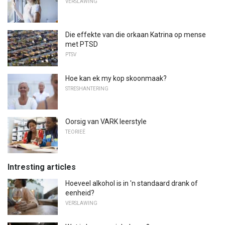
VERSLAWING
Die effekte van die orkaan Katrina op mense
met PTSD
PTSV
Hoe kan ek my kop skoonmaak?
STRESHANTERING
Oorsig van VARK leerstyle
TEORIEË
Intresting articles
Hoeveel alkohol is in 'n standaard drank of
eenheid?
VERSLAWING