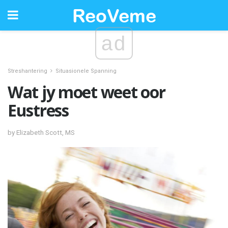
ad
Streshantering
Situasionele Spanning
Wat jy moet weet oor
Eustress
by Elizabeth Scott, MS