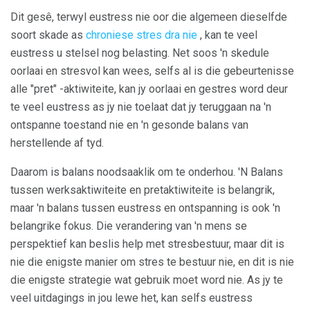
Dit gesê, terwyl eustress nie oor die algemeen dieselfde
soort skade as
chroniese stres dra nie
, kan te veel
eustress u stelsel nog belasting. Net soos 'n skedule
oorlaai en stresvol kan wees, selfs al is die gebeurtenisse
alle "pret" -aktiwiteite, kan jy oorlaai en gestres word deur
te veel eustress as jy nie toelaat dat jy teruggaan na 'n
ontspanne toestand nie en 'n gesonde balans van
herstellende af tyd.
Daarom is balans noodsaaklik om te onderhou. 'N Balans
tussen werksaktiwiteite en pretaktiwiteite is belangrik,
maar 'n balans tussen eustress en ontspanning is ook 'n
belangrike fokus. Die verandering van 'n mens se
perspektief kan beslis help met stresbestuur, maar dit is
nie die enigste manier om stres te bestuur nie, en dit is nie
die enigste strategie wat gebruik moet word nie. As jy te
veel uitdagings in jou lewe het, kan selfs eustress