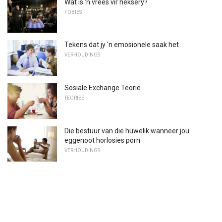
Wat is 'n vrees vir heksery?
FOBIES
Tekens dat jy 'n emosionele saak het
VERHOUDINGS
Sosiale Exchange Teorie
TEORIEË
Die bestuur van die huwelik wanneer jou
eggenoot horlosies porn
VERHOUDINGS