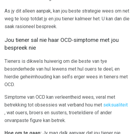
As jy dit alleen aanpak, kan jou beste strategie wees om net
weg te loop totdat jy en jou tiener kalmeer het. U kan dan die
saak rasioneel bespreek.
Jou tiener sal nie haar OCD-simptome met jou
bespreek nie
Tieners is dikwels huiwerig om die beste van tye
besonderhede van hul lewens met hul ouers te deel, en
hierdie geheimhouding kan selfs erger wees in tieners met
OCD.
Simptome van OCD kan verleentheid wees, veral met
betrekking tot obsessies wat verband hou met
seksualiteit
, wat ouers, broers en susters, troeteldiere of ander
onvanpaste figure kan betrek.
Hoe om te gaan:
Jy mag dalk aanvaar dat jou tiener nie