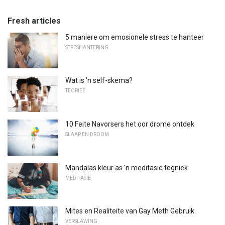
Fresh articles
5 maniere om emosionele stress te hanteer
STRESHANTERING
Wat is 'n self-skema?
TEORIEË
10 Feite Navorsers het oor drome ontdek
SLAAP EN DROOM
Mandalas kleur as 'n meditasie tegniek
MEDITASIE
Mites en Realiteite van Gay Meth Gebruik
VERSLAWING