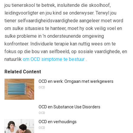
jou tienerskool te betrek, insluitende die skoolhoof,
leidingvoorligter en jou kind se onderwyser. Terwyl jou
tiener selfvaardigheidsvaardighede aangeleer moet word
om sulke situasies te hanteer, moet hy ook veilig voel en
sulke probleme in 'n ondersteunende omgewing
konfronteer. Individuele terapie kan nuttig wees om te
fokus op die bou van selfbeeld, op sosiale vaardighede, en
natuurlik
om OCD simptome te bestuur
.
Related Content
OCD en werk: Omgaan met werkgewers
OCD
OCD en Substance Use Disorders
OCD
OCD en verhoudings
OCD