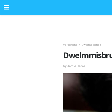
Verslawing
Dwelmgebruik
Dwelmmisbru
by Jamie Berke