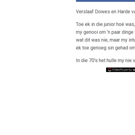
Verslaaf Dowes en Harde v
Toe ek in die junior hoë wa
my genooi om 'n paar dinge t
wat dit was nie, maar my int
ek toe genoeg sin gehad om
In die 70's het hulle my ni