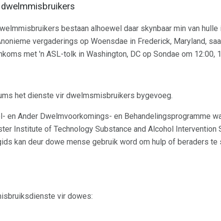
e dwelmmisbruikers
elmmisbruikers bestaan ​​alhoewel daar skynbaar min van hulle 
 Anonieme vergaderings op Woensdae in Frederick, Maryland, saa
enkoms met 'n ASL-tolk in Washington, DC op Sondae om 12:00, 
ms het dienste vir dwelmsmisbruikers bygevoeg.
hol- en Ander Dwelmvoorkomings- en Behandelingsprogramme wat
ster Institute of Technology Substance and Alcohol Intervention 
e gids kan deur dowe mense gebruik word om hulp of beraders te
sbruiksdienste vir dowes: