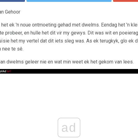
an Gehoor
s, het ek 'n noue ontmoeting gehad met dwelms. Eendag het 'n kl
e probeer, en hulle het dit vir my gewys. Dit was wit en poeiera
uïsie het my vertel dat dit iets sleg was. As ek terugkyk, glo ek 
 nee te sê.
e van dwelms geleer nie en wat min weet ek het gekom van lees.
ad