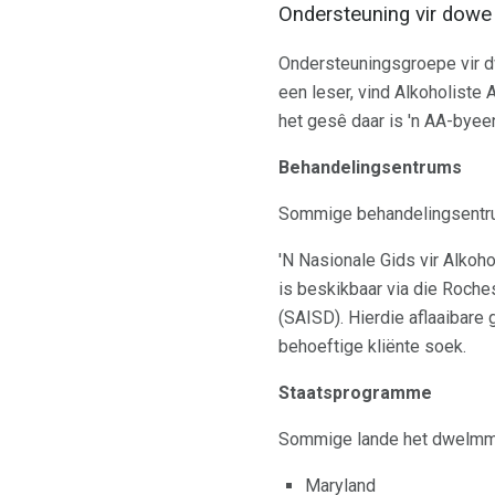
Ondersteuning vir dow
Ondersteuningsgroepe vir dw
een leser, vind Alkoholiste
het gesê daar is 'n AA-bye
Behandelingsentrums
Sommige behandelingsentru
'N Nasionale Gids vir Alko
is beskikbaar via die Roche
(SAISD). Hierdie aflaaibar
behoeftige kliënte soek.
Staatsprogramme
Sommige lande het dwelmmi
Maryland