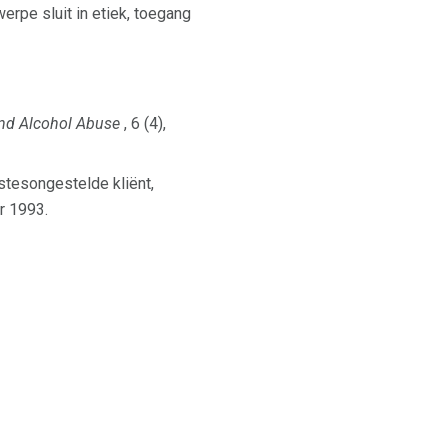
rpe sluit in etiek, toegang
and Alcohol Abuse
, 6 (4),
tesongestelde kliënt,
r 1993.