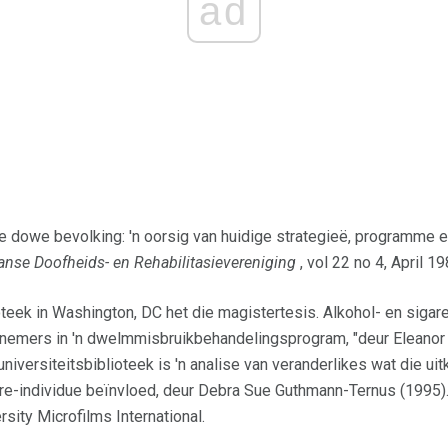
ad
 dowe bevolking: 'n oorsig van huidige strategieë, programme en
anse Doofheids- en Rehabilitasievereniging
, vol 22 no 4, April 19
ioteek in Washington, DC het die magistertesis. Alkohol- en siga
emers in 'n dwelmmisbruikbehandelingsprogram, "deur Eleanor C
universiteitsbiblioteek is 'n analise van veranderlikes wat die 
e-individue beïnvloed, deur Debra Sue Guthmann-Ternus (1995). 
sity Microfilms International.