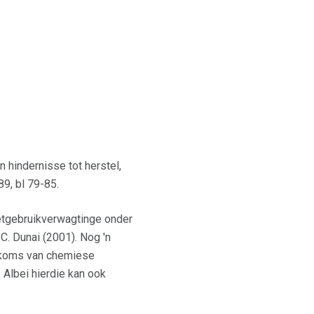
 hindernisse tot herstel,
89, bl 79-85.
retgebruikverwagtinge onder
. Dunai (2001). Nog 'n
uitkoms van chemiese
Albei hierdie kan ook