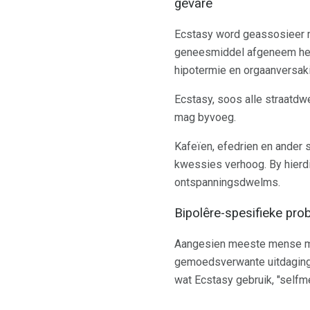
gevare
Ecstasy word geassosieer me
geneesmiddel afgeneem het. 
hipotermie en orgaanversak
Ecstasy, soos alle straatdw
mag byvoeg.
Kafeïen, efedrien en ander 
kwessies verhoog. By hierd
ontspanningsdwelms.
Bipolêre-spesifieke pr
Aangesien meeste mense met
gemoedsverwante uitdagings
wat Ecstasy gebruik, "selfm