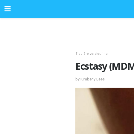
Bipolêre versteuring
Ecstasy (MDMA
by Kimberly Lees