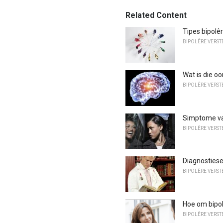
Related Content
Tipes bipolê
BIPOLÊRE VERS
Wat is die o
BIPOLÊRE VERS
Simptome van
BIPOLÊRE VERS
Diagnostiese
BIPOLÊRE VERS
Hoe om bipol
BIPOLÊRE VERS