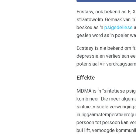
Ecstasy, ook bekend as E, X,
straatdwelm. Gemaak van '
beskou as 'n
psigedeliese
a
gesien word as 'n poeier wa
Ecstasy is nie bekend om f
depressie en verlies aan eet
potensiaal vir verdraagsaam
Effekte
MDMA is 'n "sintetiese psi
kombineer. Die meer alge
sintuie, visuele verwringing
in liggaamstemperatuurregul
persoon tot persoon kan vers
bui lift, verhoogde kommuni