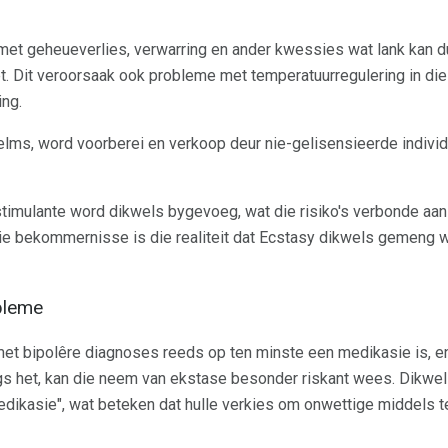
t geheueverlies, verwarring en ander kwessies wat lank kan du
Dit veroorsaak ook probleme met temperatuurregulering in die li
ing.
elms, word voorberei en verkoop deur nie-gelisensieerde indivi
stimulante word dikwels bygevoeg, wat die risiko's verbonde aan
ie bekommernisse is die realiteit dat Ecstasy dikwels gemeng 
obleme
 bipolêre diagnoses reeds op ten minste een medikasie is, en 
 het, kan die neem van ekstase besonder riskant wees. Dikwels
edikasie", wat beteken dat hulle verkies om onwettige middels 