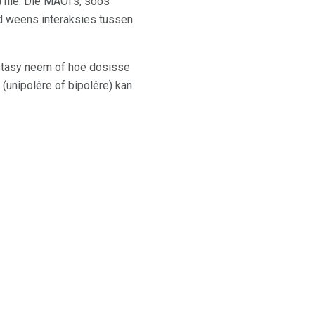
nie. Die MAOI's, soos
nd weens interaksies tussen
stasy neem of hoë dosisse
unipolêre of bipolêre) kan