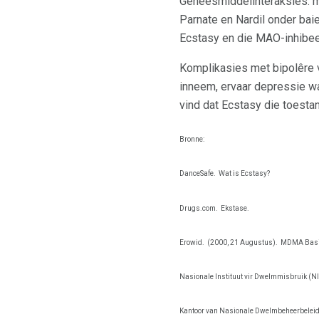
Geneesmiddelinteraksies: 
Parnate en Nardil onder bai
Ecstasy en die MAO-inhibee
Komplikasies met bipolêre 
inneem, ervaar depressie wa
vind dat Ecstasy die toestan
Bronne:
DanceSafe.
Wat is Ecstasy?
Drugs.com.
Ekstase.
Erowid.
(2000, 21 Augustus).
MDMA Basi
Nasionale Instituut vir Dwelmmisbruik (N
Kantoor van Nasionale Dwelmbeheerbelei