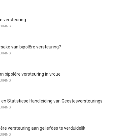
re versteuring
TEURING
orsake van bipolêre versteuring?
TEURING
 bipolêre versteuring in vroue
TEURING
 en Statistiese Handleiding van Geestesversteurings
TEURING
êre versteuring aan geliefdes te verduidelik
TEURING