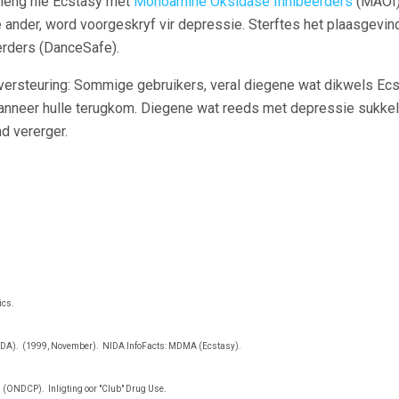
meng nie Ecstasy met
Monoamine Oksidase Inhibeerders
(MAOI) 
e ander, word voorgeskryf vir depressie. Sterftes het plaasgevi
rders (DanceSafe).
versteuring: Sommige gebruikers, veral diegene wat dikwels Ec
nneer hulle terugkom. Diegene wat reeds met depressie sukkel (
d vererger.
cs.
IDA).
(1999, November).
NIDA InfoFacts: MDMA (Ecstasy).
d (ONDCP).
Inligting oor "Club" Drug Use.