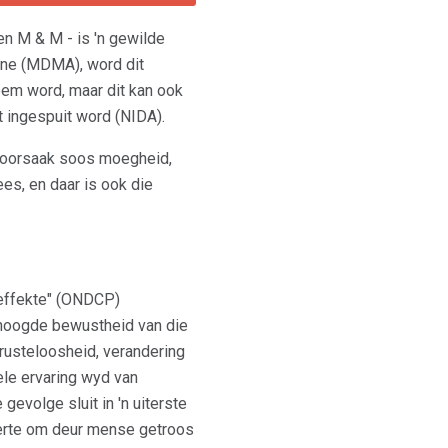
en M & M - is 'n gewilde
ne (MDMA), word dit
em word, maar dit kan ook
t ingespuit word (NIDA).
oorsaak soos moegheid,
es, en daar is ook die
 effekte" (ONDCP)
erhoogde bewustheid van die
, rusteloosheid, verandering
ele ervaring wyd van
evolge sluit in 'n uiterste
eerte om deur mense getroos