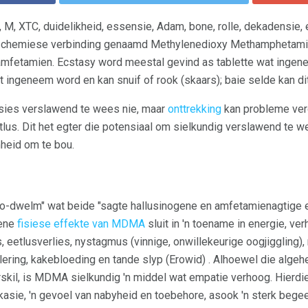
 M, XTC, duidelikheid, essensie, Adam, bone, rolle, dekadensie, 
n chemiese verbinding genaamd Methylenedioxy Methamphetami
mfetamien. Ecstasy word meestal gevind as tablette wat ingene
t ingeneem word en kan snuif of rook (skaars); baie selde kan di
isies verslawend te wees nie, maar
onttrekking
kan probleme ver
lus. Dit het egter die potensiaal om sielkundig verslawend te we
heid om te bou.
go-dwelm" wat beide "sagte hallusinogene en amfetamienagtige
mene
fisiese effekte van MDMA
sluit in 'n toename in energie, v
s, eetlusverlies, nystagmus (vinnige, onwillekeurige oogjiggling)
ering, kakebloeding en tande slyp (Erowid) . Alhoewel die algeh
kil, is MDMA sielkundig 'n middel wat empatie verhoog. Hierdie g
kasie, 'n gevoel van nabyheid en toebehore, asook 'n sterk beg