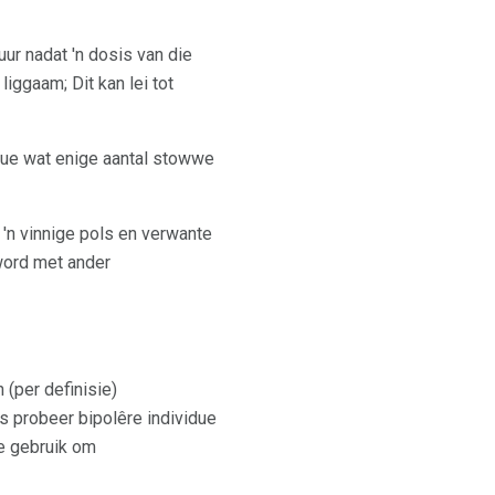
ur nadat 'n dosis van die
ggaam; Dit kan lei tot
due wat enige aantal stowwe
 'n vinnige pols en verwante
word met ander
(per definisie)
 probeer bipolêre individue
te gebruik om