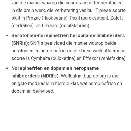
van die manier waarop die neurotransmitter serotonien
in die brein werk, die verbetering van bui. Tipiese soorte
sluit in Prozac (fluoksetine), Paxil (paroksetien), Zoloft
(sertralien), en Lexapro (escitalopram).
Serotonien-norepinefrien heropname inhibeerders
(SNRIs):
SNRIs beïnvloed die manier waarop beide
serotonien en norepinefrien in die brein werk. Algemene
soorte is Cymbalta (duloxetine) en Effexor (venlafaxine).
Norepinefrien en dopamien heropname
inhibeerders (NDRI's):
Wellbutrin (bupropion) is die
enigste medikasie in hierdie klas wat norepinefrien en
dopamien beïnvloed.