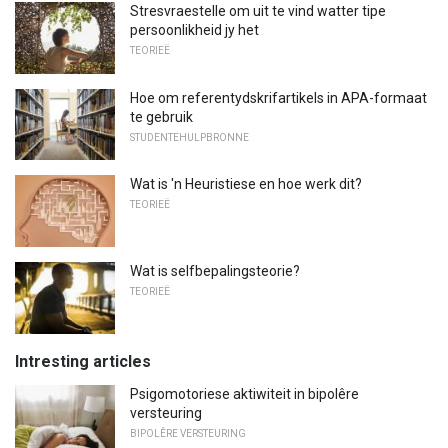
Stresvraestelle om uit te vind watter tipe
persoonlikheid jy het
TEORIEË
Hoe om referentydskrifartikels in APA-formaat
te gebruik
STUDENTEHULPBRONNE
Wat is 'n Heuristiese en hoe werk dit?
TEORIEË
Wat is selfbepalingsteorie?
TEORIEË
Intresting articles
Psigomotoriese aktiwiteit in bipolêre
versteuring
BIPOLÊRE VERSTEURING