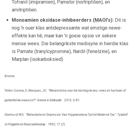
Tofranil (imipramien), Pamelor (nortriptilien), en
amitriptilien.
Monoamien oksidase-inhibeerders (MAOI's):
Dit is
nog 'n ouer klas antidepressante wat ernstige newe-
effekte kan hê, maar kan 'n goeie opsie vir sekere
mense wees. Die belangrikste medisyne in hierdie klas
is Parnate (tranylcypromine), Nardil (fenelzine), en
Marplan (isokarboksied).
Bronne:
Telles-Correia, D, Marques, JG.
"Melancholia voor die twintigste eeu: vrees en hartseer of
gedeeltelike waansin?"
Grense in Sielkunde
.
2015; 6: 81.
Dewhurst WG.
"Melankolie en Depressie: Van Hippokratiese Tyd tot Moderne Tye."
Tydskrif
vir Psigiatrie en Neurowetenskap
.
1992; 17 (2).