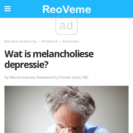
ad
Bipolêre versteuring
Simptome
Depressie
Wat is melancholiese
depressie?
by Marcia beursie; Reviewed by Steven Gans, MD