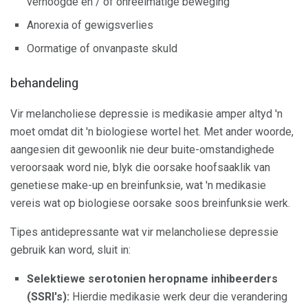
verhoogde en / of onreëlmatige beweging
Anorexia of gewigsverlies
Oormatige of onvanpaste skuld
behandeling
Vir melancholiese depressie is medikasie amper altyd 'n
moet omdat dit 'n biologiese wortel het. Met ander woorde,
aangesien dit gewoonlik nie deur buite-omstandighede
veroorsaak word nie, blyk die oorsake hoofsaaklik van
genetiese make-up en breinfunksie, wat 'n medikasie
vereis wat op biologiese oorsake soos breinfunksie werk.
Tipes antidepressante wat vir melancholiese depressie
gebruik kan word, sluit in:
Selektiewe serotonien heropname inhibeerders
(SSRI's):
Hierdie medikasie werk deur die verandering