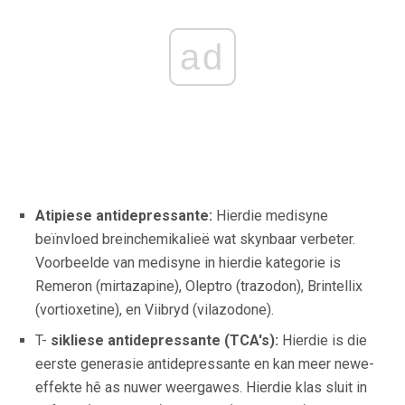
ad
Atipiese antidepressante:
Hierdie medisyne
beïnvloed breinchemikalieë wat skynbaar verbeter.
Voorbeelde van medisyne in hierdie kategorie is
Remeron (mirtazapine), Oleptro (trazodon), Brintellix
(vortioxetine), en Viibryd (vilazodone).
T-
sikliese antidepressante (TCA's):
Hierdie is die
eerste generasie antidepressante en kan meer newe-
effekte hê as nuwer weergawes. Hierdie klas sluit in