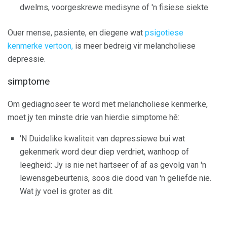
dwelms, voorgeskrewe medisyne of 'n fisiese siekte
Ouer mense, pasiente, en diegene wat
psigotiese
kenmerke vertoon,
is meer bedreig vir melancholiese
depressie.
simptome
Om gediagnoseer te word met melancholiese kenmerke,
moet jy ten minste drie van hierdie simptome hê:
'N Duidelike kwaliteit van depressiewe bui wat
gekenmerk word deur diep verdriet, wanhoop of
leegheid: Jy is nie net hartseer of af as gevolg van 'n
lewensgebeurtenis, soos die dood van 'n geliefde nie.
Wat jy voel is groter as dit.