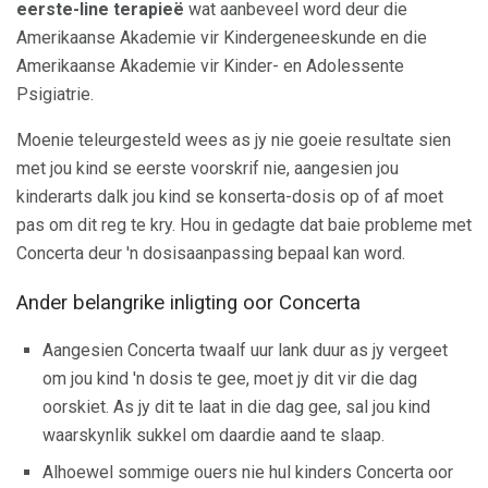
eerste-line terapieë
wat aanbeveel word deur die
Amerikaanse Akademie vir Kindergeneeskunde en die
Amerikaanse Akademie vir Kinder- en Adolessente
Psigiatrie.
Moenie teleurgesteld wees as jy nie goeie resultate sien
met jou kind se eerste voorskrif nie, aangesien jou
kinderarts dalk jou kind se konserta-dosis op of af moet
pas om dit reg te kry. Hou in gedagte dat baie probleme met
Concerta deur 'n dosisaanpassing bepaal kan word.
Ander belangrike inligting oor Concerta
Aangesien Concerta twaalf uur lank duur as jy vergeet
om jou kind 'n dosis te gee, moet jy dit vir die dag
oorskiet. As jy dit te laat in die dag gee, sal jou kind
waarskynlik sukkel om daardie aand te slaap.
Alhoewel sommige ouers nie hul kinders Concerta oor