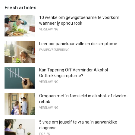
Fresh articles
10 wenke om gewigstoename te voorkom
wanneer jy ophou rook
VERSLAWING
Leer oor paniekaanvalle en die simptome
PANIEKVERSTEURING
Kan Tapering Off Verminder Alkohol
Onttrekkingsimptome?
VERSLAWING
Omgaan met 'n familielid in alkohol- of dwelm-
rehab
VERSLAWING
5 vrae om jouself te vra na 'n aanvanklike
diagnose
FOBIES