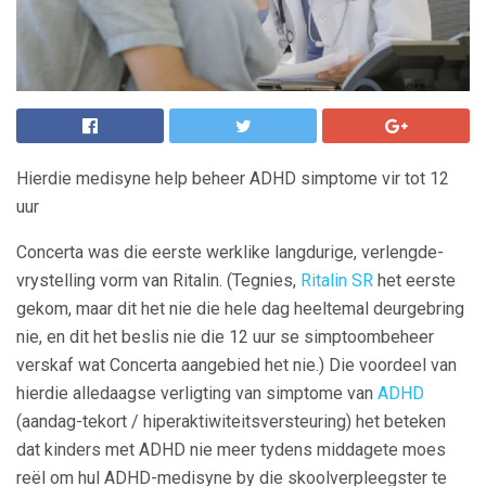
Hierdie medisyne help beheer ADHD simptome vir tot 12
uur
Concerta was die eerste werklike langdurige, verlengde-
vrystelling vorm van Ritalin. (Tegnies,
Ritalin SR
het eerste
gekom, maar dit het nie die hele dag heeltemal deurgebring
nie, en dit het beslis nie die 12 uur se simptoombeheer
verskaf wat Concerta aangebied het nie.) Die voordeel van
hierdie alledaagse verligting van simptome van
ADHD
(aandag-tekort / hiperaktiwiteitsversteuring) het beteken
dat kinders met ADHD nie meer tydens middagete moes
reël om hul ADHD-medisyne by die skoolverpleegster te