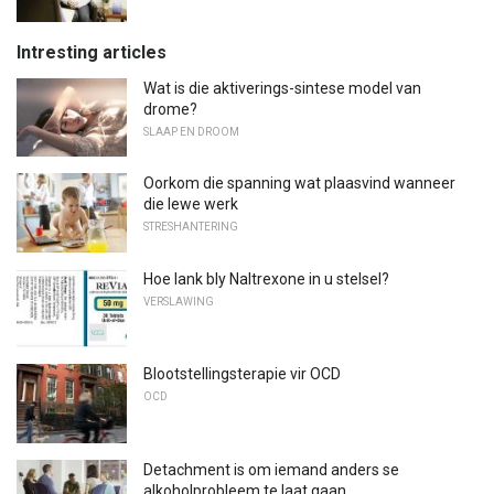
Intresting articles
Wat is die aktiverings-sintese model van
drome?
SLAAP EN DROOM
Oorkom die spanning wat plaasvind wanneer
die lewe werk
STRESHANTERING
Hoe lank bly Naltrexone in u stelsel?
VERSLAWING
Blootstellingsterapie vir OCD
OCD
Detachment is om iemand anders se
alkoholprobleem te laat gaan