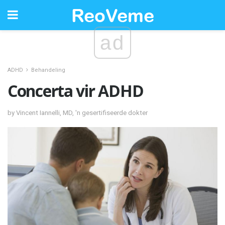
ad
ADHD
Behandeling
Concerta vir ADHD
by Vincent Iannelli, MD, 'n gesertifiseerde dokter