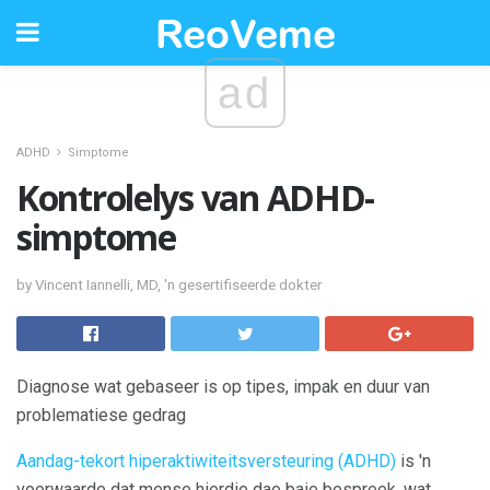
ad
ADHD
Simptome
Kontrolelys van ADHD-
simptome
by Vincent Iannelli, MD, 'n gesertifiseerde dokter
Diagnose wat gebaseer is op tipes, impak en duur van
problematiese gedrag
Aandag-tekort hiperaktiwiteitsversteuring (ADHD)
is 'n
voorwaarde dat mense hierdie dae baie bespreek, wat