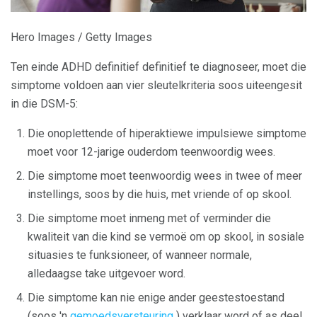
Hero Images / Getty Images
Ten einde ADHD definitief definitief te diagnoseer, moet die
simptome voldoen aan vier sleutelkriteria soos uiteengesit
in die DSM-5:
Die onoplettende of hiperaktiewe impulsiewe simptome
moet voor 12-jarige ouderdom teenwoordig wees.
Die simptome moet teenwoordig wees in twee of meer
instellings, soos by die huis, met vriende of op skool.
Die simptome moet inmeng met of verminder die
kwaliteit van die kind se vermoë om op skool, in sosiale
situasies te funksioneer, of wanneer normale,
alledaagse take uitgevoer word.
Die simptome kan nie enige ander geestestoestand
(soos 'n
gemoedsversteuring
) verklaar word of as deel