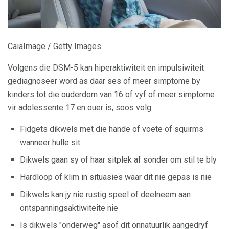
CaiaImage / Getty Images
Volgens die DSM-5 kan hiperaktiwiteit en impulsiwiteit
gediagnoseer word as daar ses of meer simptome by
kinders tot die ouderdom van 16 of vyf of meer simptome
vir adolessente 17 en ouer is, soos volg:
Fidgets dikwels met die hande of voete of squirms
wanneer hulle sit
Dikwels gaan sy of haar sitplek af sonder om stil te bly
Hardloop of klim in situasies waar dit nie gepas is nie
Dikwels kan jy nie rustig speel of deelneem aan
ontspanningsaktiwiteite nie
Is dikwels "onderweg" asof dit onnatuurlik aangedryf