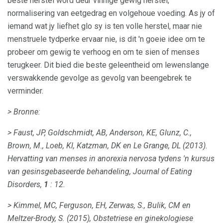
beste herstel word deur vinnige gewig herstel,
normalisering van eetgedrag en volgehoue ​​voeding. As jy of
iemand wat jy liefhet glo sy is ten volle herstel, maar nie
menstruele tydperke ervaar nie, is dit 'n goeie idee om te
probeer om gewig te verhoog en om te sien of menses
terugkeer. Dit bied die beste geleentheid om lewenslange
verswakkende gevolge as gevolg van beengebrek te
verminder.
> Bronne:
> Faust, JP, Goldschmidt, AB, Anderson, KE, Glunz, C.,
Brown, M., Loeb, Kl, Katzman, DK en Le Grange, DL (2013).
Hervatting van menses in anorexia nervosa tydens 'n kursus
van gesinsgebaseerde behandeling,
Journal of Eating
Disorders,
1
: 12.
> Kimmel, MC, Ferguson, EH, Zerwas, S., Bulik, CM en
Meltzer-Brody, S. (2015), Obstetriese en ginekologiese