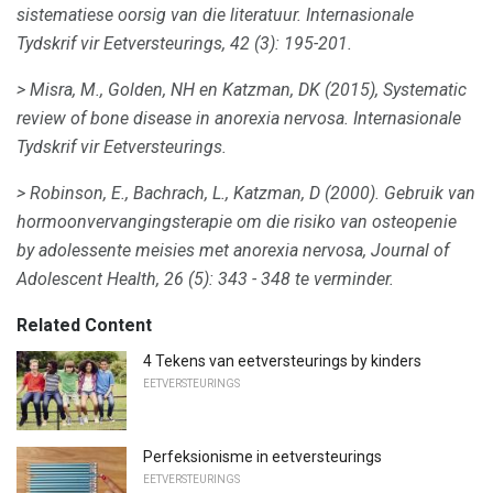
sistematiese oorsig van die literatuur.
Internasionale
Tydskrif vir Eetversteurings, 42
(3): 195-201.
> Misra, M., Golden, NH en Katzman, DK (2015), Systematic
review of bone disease in anorexia nervosa.
Internasionale
Tydskrif vir Eetversteurings.
> Robinson, E., Bachrach, L., Katzman, D (2000).
Gebruik van
hormoonvervangingsterapie om die risiko van osteopenie
by adolessente meisies met anorexia nervosa,
Journal of
Adolescent Health, 26
(5): 343 - 348 te verminder.
Related Content
4 Tekens van eetversteurings by kinders
EETVERSTEURINGS
Perfeksionisme in eetversteurings
EETVERSTEURINGS