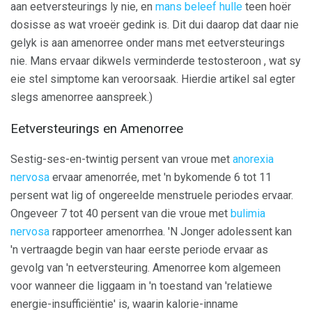
aan eetversteurings ly nie, en
mans beleef hulle
teen hoër
dosisse as wat vroeër gedink is. Dit dui daarop dat daar nie
gelyk is aan amenorree onder mans met eetversteurings
nie. Mans ervaar dikwels verminderde testosteroon , wat sy
eie stel simptome kan veroorsaak. Hierdie artikel sal egter
slegs amenorree aanspreek.)
Eetversteurings en Amenorree
Sestig-ses-en-twintig persent van vroue met
anorexia
nervosa
ervaar amenorrée, met 'n bykomende 6 tot 11
persent wat lig of ongereelde menstruele periodes ervaar.
Ongeveer 7 tot 40 persent van die vroue met
bulimia
nervosa
rapporteer amenorrhea. 'N Jonger adolessent kan
'n vertraagde begin van haar eerste periode ervaar as
gevolg van 'n eetversteuring. Amenorree kom algemeen
voor wanneer die liggaam in 'n toestand van 'relatiewe
energie-insufficiëntie' is, waarin kalorie-inname