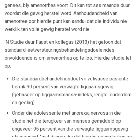
genees, bly amenorrhea voort. Dit kan tot ses maande duur
voordat die gewig herstel word. Aanhoudendheid van
amenorree oor hierdie punt kan aandui dat die individu nie
werklik ten volle gewig herstel word nie.
'N Studie deur Faust en kollegas (2013) het getoon dat
standaard-eetversteuringsbehandelingsdoeleindes
onvoldoende is om amenorrhea op te los. Hierdie studie let
op:
Die standaardbehandelingsdoel vir volwasse pasiënte
bereik 90 persent van verwagte liggaamsgewig
(gebaseer op liggaamsmassa-indeks, lengte, ouderdom
en geslag).
Onder die adolessente met anorexia nervosa in die
studie het die terugkeer van menses gemiddeld op
ongeveer 95 persent van die verwagte liggaamsgewig
plaasgevind, "wat daarop dui dat hierdie gewig teiken as