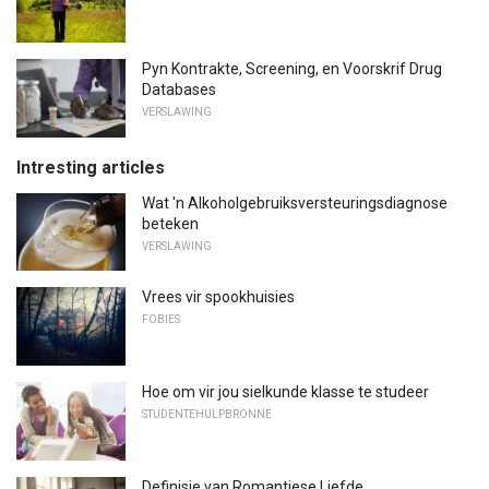
Pyn Kontrakte, Screening, en Voorskrif Drug
Databases
VERSLAWING
Intresting articles
Wat 'n Alkoholgebruiksversteuringsdiagnose
beteken
VERSLAWING
Vrees vir spookhuisies
FOBIES
Hoe om vir jou sielkunde klasse te studeer
STUDENTEHULPBRONNE
Definisie van Romantiese Liefde