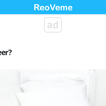
ad
eer?