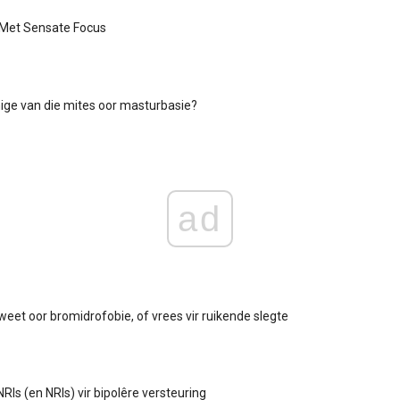
 Met Sensate Focus
ge van die mites oor masturbasie?
ad
weet oor bromidrofobie, of vrees vir ruikende slegte
RIs (en NRIs) vir bipolêre versteuring