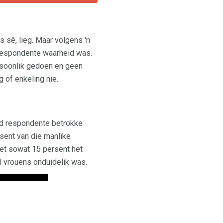
 sê, lieg. Maar volgens 'n
e respondente waarheid was.
ersoonlik gedoen en geen
 of enkeling nie.
d respondente betrokke
sent van die manlike
et sowat 15 persent het
l vrouens onduidelik was.