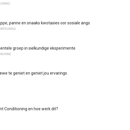
TEURING
rappe, panne en snaaks kwotasies oor sosiale angs
ERSTEURING
entele groep in sielkundige eksperimente
BRONNE
lewe te geniet en geniet jou ervarings
nt Conditioning en hoe werk dit?