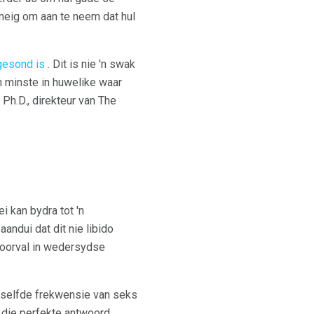
eneig om aan te neem dat hul
gesond is
. Dit is nie 'n swak
n minste in huwelike waar
h.D., direkteur van The
i kan bydra tot 'n
aandui dat dit nie libido
n oorval in wedersydse
ieselfde frekwensie van seks
die perfekte antwoord