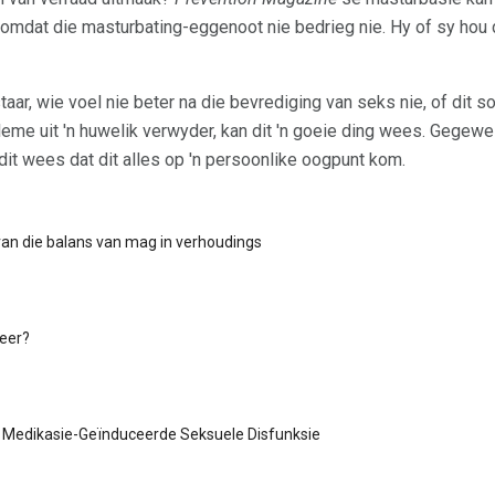
dat die masturbating-eggenoot nie bedrieg nie. Hy of sy hou dit 
staar, wie voel nie beter na die bevrediging van seks nie, of dit 
me uit 'n huwelik verwyder, kan dit 'n goeie ding wees. Gegewe
it wees dat dit alles op 'n persoonlike oogpunt kom.
van die balans van mag in verhoudings
eer?
 Medikasie-Geïnduceerde Seksuele Disfunksie