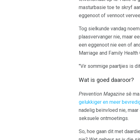
masturbasie toe te skryf aa
eggenoot of vennoot verveel
Tog sielkunde vandag noem 
plaasvervanger nie, maar ee
een eggenoot nie een of and
Marriage and Family Health 
"Vir sommige paartjies is dit 
Wat is goed daaroor?
Prevention Magazine
sê mas
gelukkiger en meer bevredi
nadelig beïnvloed nie, maar 
seksuele ontmoetings.
So, hoe gaan dit met daardi
nie? Wat gebeur as jy die s