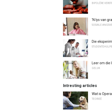
BIPOLÊRE VERS
'N lys van g
SOSIALE ANGSV
Die eksperim
STUDENTEHULP
Leer om die 
GELUK
Intresting articles
Wat is Opera
TEORIEË