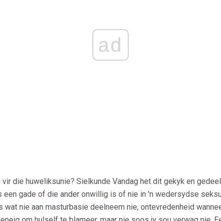
ad
ik vir die huweliksunie? Sielkunde Vandag het dit gekyk en gedeel
 een gade of die ander onwillig is of nie in 'n wedersydse seksu
s wat nie aan masturbasie deelneem nie, ontevredenheid wanneer
geneig om hulself te blameer, maar nie soos jy sou verwag nie. 