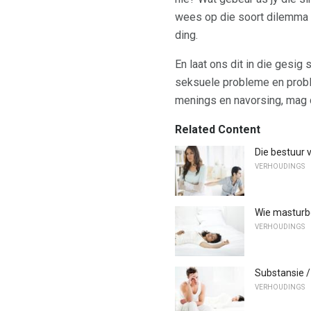
wees op die soort dilemma om
ding.
En laat ons dit in die gesig 
seksuele probleme en proble
menings en navorsing, mag d
Related Content
Die bestuur 
VERHOUDINGS
Wie masturb
VERHOUDINGS
Substansie /
VERHOUDINGS