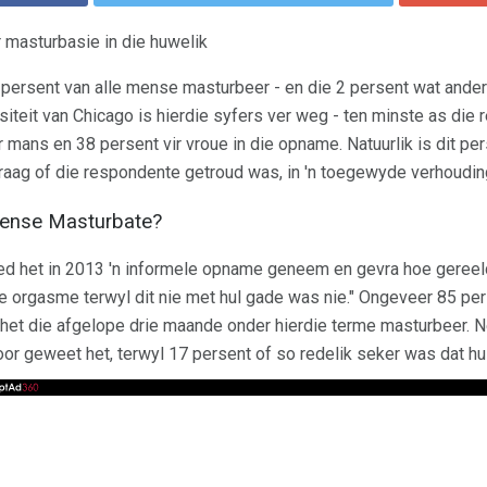
r masturbasie in die huwelik
 persent van alle mense masturbeer - en die 2 persent wat anders
siteit van Chicago is hierdie syfers ver weg - ten minste as di
r mans en 38 persent vir vroue in die opname. Natuurlik is dit p
 vraag of die respondente getroud was, in 'n toegewyde verhouding
ense Masturbate?
d het in 2013 'n informele opname geneem en gevra hoe gereel
e orgasme terwyl dit nie met hul gade was nie." Ongeveer 85 per
het die afgelope drie maande onder hierdie terme masturbeer. N
oor geweet het, terwyl 17 persent of so redelik seker was dat hu