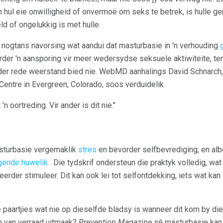
n hul eie onwilligheid of onvermoë om seks te betrek, is hulle g
d of ongelukkig is met hulle.
nogtans navorsing wat aandui dat masturbasie in 'n verhouding
rder 'n aansporing vir meer wedersydse seksuele aktiwiteite, te
er rede weerstand bied nie. WebMD aanhalings David Schnarch, P
Centre in Evergreen, Colorado, soos verduidelik.
'n oortreding. Vir ander is dit nie."
turbasie vergemaklik
stres
en bevorder selfbevrediging, en albe
gende huwelik
. Die tydskrif ondersteun die praktyk volledig, wat 
eerder stimuleer. Dit kan ook lei tot selfontdekking, iets wat ka
e paartjies wat nie op dieselfde bladsy is wanneer dit kom by d
in van verraad uitmaak?
Prevention Magazine
sê masturbasie kan 