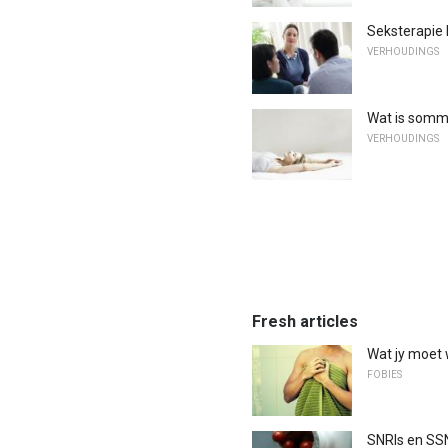
Seksterapie
VERHOUDINGS
Wat is sommi
VERHOUDINGS
Fresh articles
Wat jy moet 
FOBIES
SNRIs en SSN