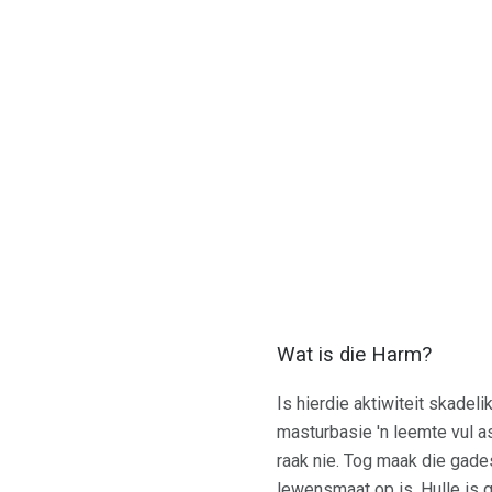
Wat is die Harm?
Is hierdie aktiwiteit skadel
masturbasie 'n leemte vul as
raak nie. Tog maak die gade
lewensmaat op is. Hulle is 