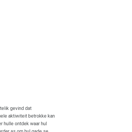
telik gevind dat
ele aktiwiteit betrokke kan
 hulle ontdek waar hul
Eerder as om hul gade se