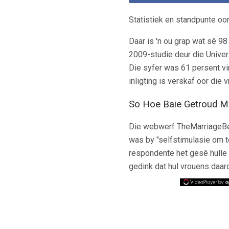
Statistiek en standpunte oo
Daar is 'n ou grap wat sê 98
2009-studie deur die Univer
Die syfer was 61 persent vi
inligting is verskaf oor die
So Hoe Baie Getroud M
Die webwerf TheMarriageBe
was by "selfstimulasie om t
respondente het gesê hulle 
gedink dat hul vrouens daar