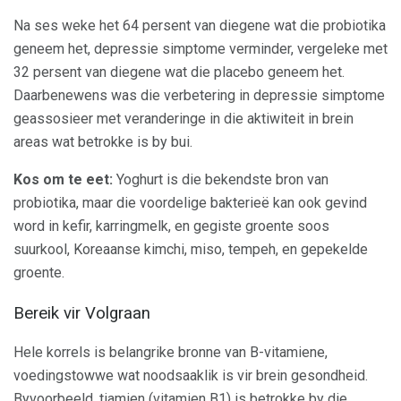
Na ses weke het 64 persent van diegene wat die probiotika
geneem het, depressie simptome verminder, vergeleke met
32 ​​persent van diegene wat die placebo geneem het.
Daarbenewens was die verbetering in depressie simptome
geassosieer met veranderinge in die aktiwiteit in brein
areas wat betrokke is by bui.
Kos om te eet:
Yoghurt is die bekendste bron van
probiotika, maar die voordelige bakterieë kan ook gevind
word in kefir, karringmelk, en gegiste groente soos
suurkool, Koreaanse kimchi, miso, tempeh, en gepekelde
groente.
Bereik vir Volgraan
Hele korrels is belangrike bronne van B-vitamiene,
voedingstowwe wat noodsaaklik is vir brein gesondheid.
Byvoorbeeld, tiamien (vitamien B1) is betrokke by die