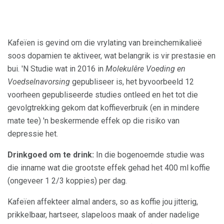
Kafeïen is gevind om die vrylating van breinchemikalieë
soos dopamien te aktiveer, wat belangrik is vir prestasie en
bui. 'N Studie wat in 2016 in
Molekulêre Voeding en
Voedselnavorsing
gepubliseer is, het byvoorbeeld 12
voorheen gepubliseerde studies ontleed en het tot die
gevolgtrekking gekom dat koffieverbruik (en in mindere
mate tee) 'n beskermende effek op die risiko van
depressie het.
Drinkgoed om te drink:
In die bogenoemde studie was
die inname wat die grootste effek gehad het 400 ml koffie
(ongeveer 1 2/3 koppies) per dag.
Kafeïen affekteer almal anders, so as koffie jou jitterig,
prikkelbaar, hartseer, slapeloos maak of ander nadelige