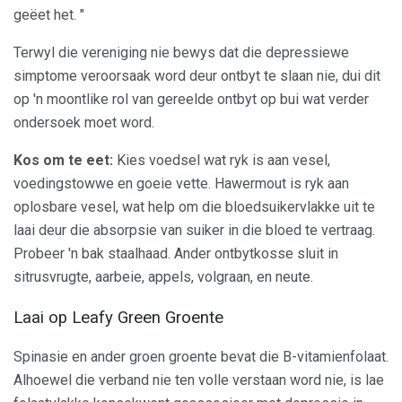
geëet het. "
Terwyl die vereniging nie bewys dat die depressiewe
simptome veroorsaak word deur ontbyt te slaan nie, dui dit
op 'n moontlike rol van gereelde ontbyt op bui wat verder
ondersoek moet word.
Kos om te eet:
Kies voedsel wat ryk is aan vesel,
voedingstowwe en goeie vette. Hawermout is ryk aan
oplosbare vesel, wat help om die bloedsuikervlakke uit te
laai deur die absorpsie van suiker in die bloed te vertraag.
Probeer 'n bak staalhaad. Ander ontbytkosse sluit in
sitrusvrugte, aarbeie, appels, volgraan, en neute.
Laai op Leafy Green Groente
Spinasie en ander groen groente bevat die B-vitamienfolaat.
Alhoewel die verband nie ten volle verstaan ​​word nie, is lae