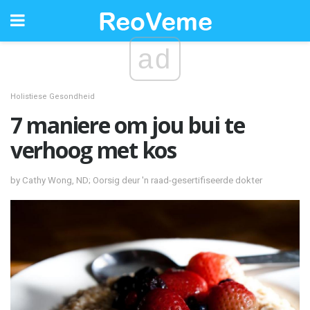
ad
Holistiese Gesondheid
7 maniere om jou bui te
verhoog met kos
by Cathy Wong, ND; Oorsig deur 'n raad-gesertifiseerde dokter