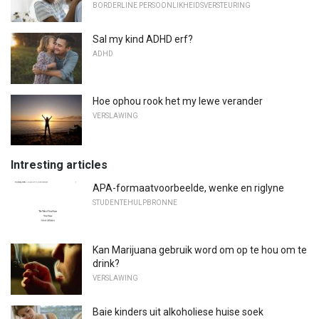
BORDERLINE PERSOONLIKHEIDSVERSTEURING
Sal my kind ADHD erf?
ADHD
Hoe ophou rook het my lewe verander
VERSLAWING
Intresting articles
APA-formaatvoorbeelde, wenke en riglyne
STUDENTEHULPBRONNE
Kan Marijuana gebruik word om op te hou om te
drink?
VERSLAWING
Baie kinders uit alkoholiese huise soek