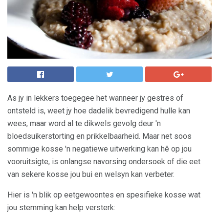
As jy in lekkers toegegee het wanneer jy gestres of
ontsteld is, weet jy hoe dadelik bevredigend hulle kan
wees, maar word al te dikwels gevolg deur 'n
bloedsuikerstorting en prikkelbaarheid. Maar net soos
sommige kosse 'n negatiewe uitwerking kan hê op jou
vooruitsigte, is onlangse navorsing ondersoek of die eet
van sekere kosse jou bui en welsyn kan verbeter.
Hier is 'n blik op eetgewoontes en spesifieke kosse wat
jou stemming kan help versterk: