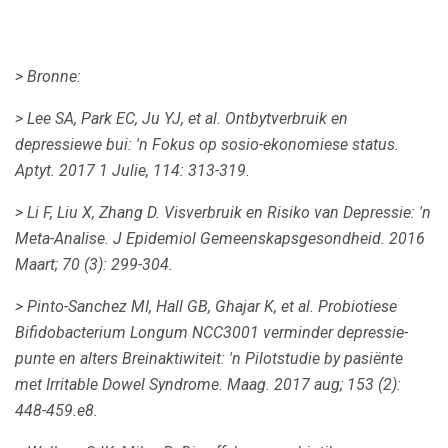
> Bronne:
> Lee SA, Park EC, Ju YJ, et al.
Ontbytverbruik en
depressiewe bui: 'n Fokus op sosio-ekonomiese status.
Aptyt.
2017 1 Julie, 114: 313-319.
> Li F, Liu X, Zhang D. Visverbruik en Risiko van Depressie: 'n
Meta-Analise.
J Epidemiol Gemeenskapsgesondheid.
2016
Maart; 70 (3): 299-304.
> Pinto-Sanchez MI, Hall GB, Ghajar K, et al.
Probiotiese
Bifidobacterium Longum NCC3001 verminder depressie-
punte en alters Breinaktiwiteit: 'n Pilotstudie by pasiënte
met Irritable Dowel Syndrome.
Maag.
2017 aug; 153 (2):
448-459.e8.