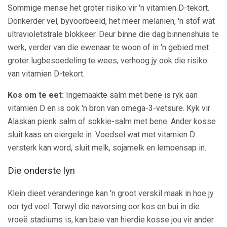
Sommige mense het groter risiko vir 'n vitamien D-tekort.
Donkerder vel, byvoorbeeld, het meer melanien, 'n stof wat
ultravioletstrale blokkeer. Deur binne die dag binnenshuis te
werk, verder van die ewenaar te woon of in 'n gebied met
groter lugbesoedeling te wees, verhoog jy ook die risiko
van vitamien D-tekort.
Kos om te eet:
Ingemaakte salm met bene is ryk aan
vitamien D en is ook 'n bron van omega-3-vetsure. Kyk vir
Alaskan pienk salm of sokkie-salm met bene. Ander kosse
sluit kaas en eiergele in. Voedsel wat met vitamien D
versterk kan word, sluit melk, sojamelk en lemoensap in.
Die onderste lyn
Klein dieet veranderinge kan 'n groot verskil maak in hoe jy
oor tyd voel. Terwyl die navorsing oor kos en bui in die
vroeë stadiums is, kan baie van hierdie kosse jou vir ander