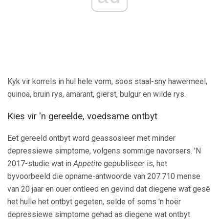
Kyk vir korrels in hul hele vorm, soos staal-sny hawermeel,
quinoa, bruin rys, amarant, gierst, bulgur en wilde rys.
Kies vir 'n gereelde, voedsame ontbyt
Eet gereeld ontbyt word geassosieer met minder
depressiewe simptome, volgens sommige navorsers. 'N
2017-studie wat in
Appetite
gepubliseer is, het
byvoorbeeld die opname-antwoorde van 207.710 mense
van 20 jaar en ouer ontleed en gevind dat diegene wat gesê
het hulle het ontbyt gegeten, selde of soms 'n hoër
depressiewe simptome gehad as diegene wat ontbyt