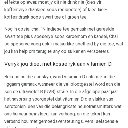
effekte oplewer, moet jy dit nie drink nie (kies vir
koffeinvrye drankies soos rooibostee) of kies laer-
koffeindrank soos swart tee of groen tee .
Nog 'n opsie: chai. 'N Indiese tee gemaak met gereelde
swart tee plus speserye soos kardemom en kaneel, Chai
se speserye voeg ook 'n natuurlike soetheid by die tee, wat
jou kan help om terug te sny op suiker en versoeters.
Verryk jou dieet met kosse ryk aan vitamien D
Bekend as die sonskyn, word vitamien D natuurlik in die
liggaam gemaak wanneer die vel blootgestel word aan die
son se ultraviolet B (UVB) strale. In die afgelope paar jaar
het navorsing voorgestel dat vitamien D die vlakke van
serotonien, een van die belangrikste neurotransmitters wat
ons humeur beïnvloed, kan verhoog, en die tekort kan
verband hou met gemoedsversteurings, veral seisoenale