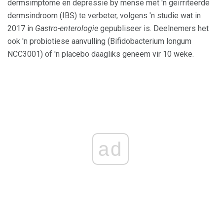
dermsimptome en depressie by mense met 'n geïrriteerde
dermsindroom (IBS) te verbeter, volgens 'n studie wat in
2017 in
Gastro-enterologie
gepubliseer is. Deelnemers het
ook 'n probiotiese aanvulling (Bifidobacterium longum
NCC3001) of 'n placebo daagliks geneem vir 10 weke.
ad