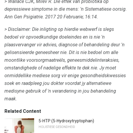
> Wallace CJK, Milev R. Die effek van probiotika op
depressiewe simptome in die mens: 'n Sistematiese oorsig.
Ann Gen Psigiatrie.
2017 20 Februarie; 16:14.
>
Disclaimer: Die inligting op hierdie webwerf is slegs
bedoel vir opvoedkundige doeleindes en is nie 'n
plaasvervanger vir advies, diagnose of behandeling deur 'n
gelisensieerde geneesheer nie.
Dit is nie bedoel om alle
moontlike voorsorgmaatreëls, geneesmiddelinteraksies,
omstandighede of nadelige effekte te dek nie.
Jy moet
onmiddellike mediese sorg vir enige gesondheidskwessies
soek en raadpleeg jou dokter voordat jy alternatiewe
medisyne gebruik of 'n verandering in jou behandeling
maak.
Related Content
5-HTP (5-Hydroxytryptophan)
HOLISTIESE GESONDHEID