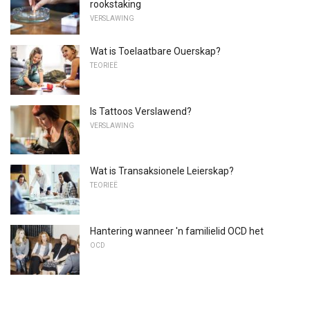
rookstaking
VERSLAWING
Wat is Toelaatbare Ouerskap?
TEORIEË
Is Tattoos Verslawend?
VERSLAWING
Wat is Transaksionele Leierskap?
TEORIEË
Hantering wanneer 'n familielid OCD het
OCD