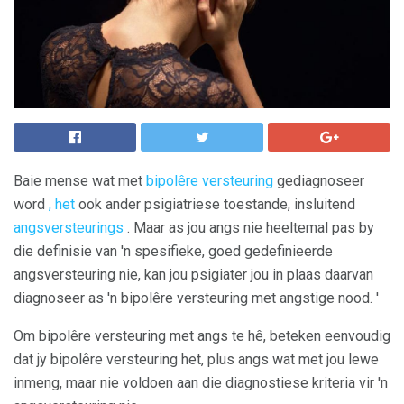
Baie mense wat met
bipolêre versteuring
gediagnoseer
word
, het
ook ander psigiatriese toestande, insluitend
angsversteurings
. Maar as jou angs nie heeltemal pas by
die definisie van 'n spesifieke, goed gedefinieerde
angsversteuring nie, kan jou psigiater jou in plaas daarvan
diagnoseer as 'n bipolêre versteuring met angstige nood. '
Om bipolêre versteuring met angs te hê, beteken eenvoudig
dat jy bipolêre versteuring het, plus angs wat met jou lewe
inmeng, maar nie voldoen aan die diagnostiese kriteria vir 'n