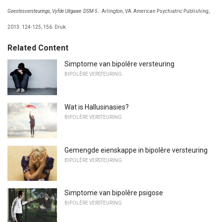
Geestesversteurings, Vyfde Uitgawe: DSM-5
.
Arlington, VA: American Psychiatric Publishing,
2013. 124-125, 156. Druk.
Related Content
Simptome van bipolêre versteuring
BIPOLÊRE VERSTEURING
Wat is Hallusinasies?
BIPOLÊRE VERSTEURING
Gemengde eienskappe in bipolêre versteuring
BIPOLÊRE VERSTEURING
Simptome van bipolêre psigose
BIPOLÊRE VERSTEURING