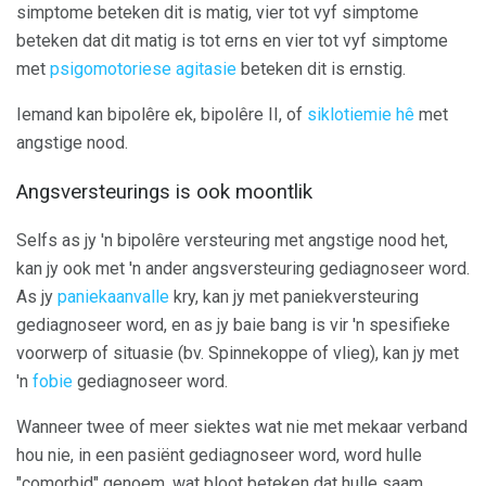
simptome beteken dit is matig, vier tot vyf simptome
beteken dat dit matig is tot erns en vier tot vyf simptome
met
psigomotoriese agitasie
beteken dit is ernstig.
Iemand kan bipolêre ek, bipolêre II, of
siklotiemie hê
met
angstige nood.
Angsversteurings is ook moontlik
Selfs as jy 'n bipolêre versteuring met angstige nood het,
kan jy ook met 'n ander angsversteuring gediagnoseer word.
As jy
paniekaanvalle
kry, kan jy met paniekversteuring
gediagnoseer word, en as jy baie bang is vir 'n spesifieke
voorwerp of situasie (bv. Spinnekoppe of vlieg), kan jy met
'n
fobie
gediagnoseer word.
Wanneer twee of meer siektes wat nie met mekaar verband
hou nie, in een pasiënt gediagnoseer word, word hulle
"comorbid" genoem, wat bloot beteken dat hulle saam