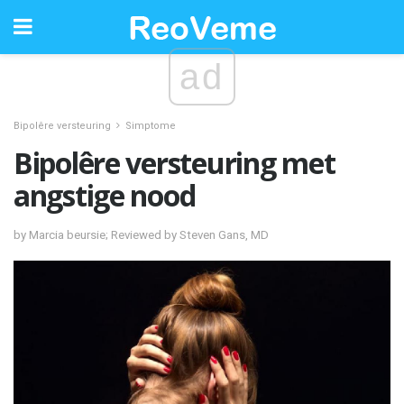
ad
Bipolêre versteuring
Simptome
Bipolêre versteuring met
angstige nood
by Marcia beursie; Reviewed by Steven Gans, MD