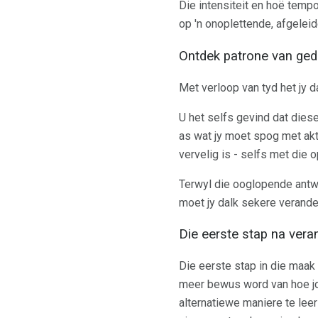
Die intensiteit en hoë tempo
op 'n onoplettende, afgeleid
Ontdek patrone van ged
Met verloop van tyd het jy d
U het selfs gevind dat dies
as wat jy moet spog met akt
vervelig is - selfs met die
Terwyl die ooglopende antwoo
moet jy dalk sekere verander
Die eerste stap na vera
Die eerste stap in die maak
meer bewus word van hoe jo
alternatiewe maniere te leer