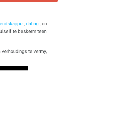
iendskappe
,
dating
, en
ulself te beskerm teen
om verhoudings te vermy,