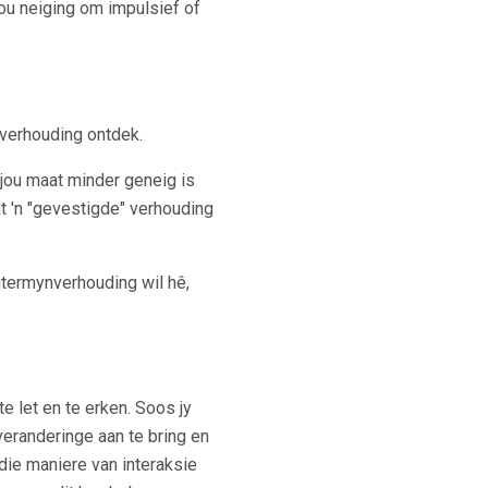
 Jou neiging om impulsief of
 verhouding ontdek.
 jou maat minder geneig is
t 'n "gevestigde" verhouding
gtermynverhouding wil hê,
 let en te erken. Soos jy
randeringe aan te bring en
rdie maniere van interaksie