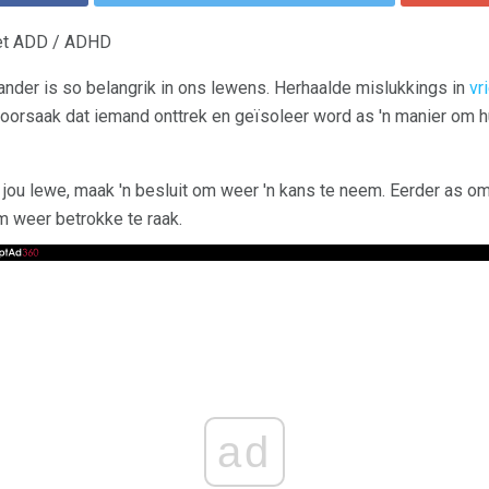
met ADD / ADHD
nder is so belangrik in ons lewens. Herhaalde mislukkings in
vr
oorsaak dat iemand onttrek en geïsoleer word as 'n manier om h
 in jou lewe, maak 'n besluit om weer 'n kans te neem. Eerder as 
 weer betrokke te raak.
ad