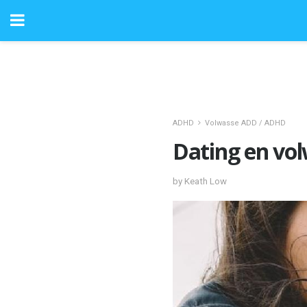
ADHD
Volwasse ADD / ADHD
Dating en vo
by Keath Low