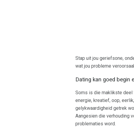
Stap uit jou geriefsone, on
wat jou probleme veroorsaak
Dating kan goed begin e
Soms is die maklikste deel
energie, kreatief, oop, eerl
gelykwaardigheid getrek wor
Aangesien die verhouding v
problematies word.