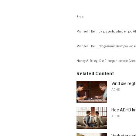
Bron:
Michael T. Bell.
Jy, jou verhouding en jou 
Michael T. Bell.
Omgaan met die impak van AD
Nancy A. Ratey.
Die Disorganiseerde Gees
Related Content
Vind die reg
ADHD
Hoe ADHD kry
ADHD