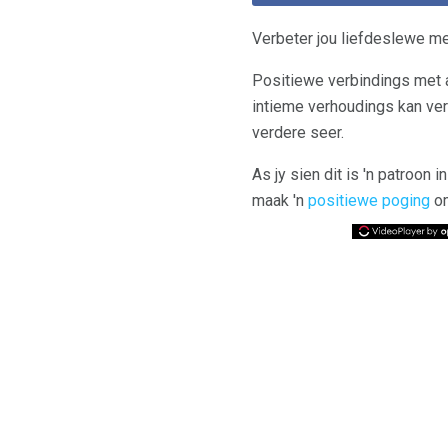
Verbeter jou liefdeslewe 
Positiewe verbindings met a
intieme verhoudings kan ver
verdere seer.
As jy sien dit is 'n patroon
maak 'n
positiewe poging
om