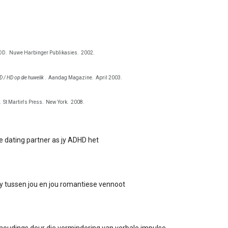
ADD.
Nuwe Harbinger Publikasies.
2002.
 / HD op die huwelik
.
Aandag Magazine.
April 2003.
.
St Martin's Press.
New York.
2008.
te dating partner as jy ADHD het
 tussen jou en jou romantiese vennoot