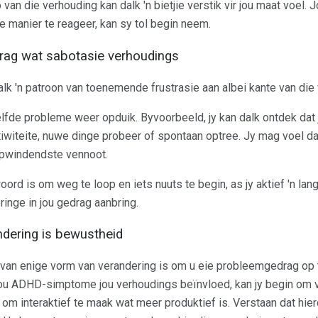
 van die verhouding kan dalk 'n bietjie verstik vir jou maat voel.
e manier te reageer, kan sy tol begin neem.
rag wat sabotasie verhoudings
alk 'n patroon van toenemende frustrasie aan albei kante van die
elfde probleme weer opduik. Byvoorbeeld, jy kan dalk ontdek dat
iwiteite, nuwe dinge probeer of spontaan optree. Jy mag voel da
 opwindendste vennoot.
rd is om weg te loop en iets nuuts te begin, as jy aktief 'n lan
inge in jou gedrag aanbring.
ndering is bewustheid
 van enige vorm van verandering is om u eie probleemgedrag op te
u ADHD-simptome jou verhoudings beïnvloed, kan jy begin om ve
 om interaktief te maak wat meer produktief is. Verstaan ​​dat hie