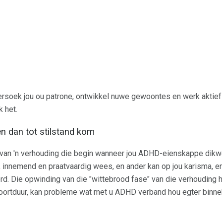
dersoek jou ou patrone, ontwikkel nuwe gewoontes en werk aktie
 het.
n dan tot stilstand kom
 van 'n verhouding die begin wanneer jou ADHD-eienskappe dikwe
ik, innemend en praatvaardig wees, en ander kan op jou karisma, e
d. Die opwinding van die "wittebrood fase" van die verhouding h
oortduur, kan probleme wat met u ADHD verband hou egter binnek