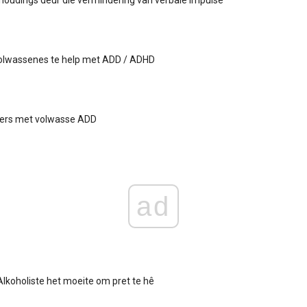
houdings deur die vermindering van verbale impulse
lwassenes te help met ADD / ADHD
uers met volwasse ADD
ad
Alkoholiste het moeite om pret te hê