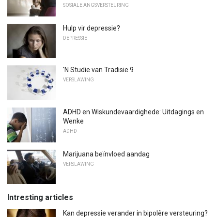
SOSIALE ANGSVERSTEURING
Hulp vir depressie?
DEPRESSIE
'N Studie van Tradisie 9
VERSLAWING
ADHD en Wiskundevaardighede: Uitdagings en
Wenke
ADHD
Marijuana beïnvloed aandag
VERSLAWING
Intresting articles
Kan depressie verander in bipolêre versteuring?