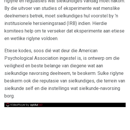
riglyne en regulasies wat sielkundiges vandag moet nakom.
By die uitvoer van studies of eksperimente wat menslike
deelnemers betrek, moet sielkundiges hul voorstel by 'n
institusionele hersieningsraad (IRB) indien. Hierdie
komitees help om te verseker dat eksperimente aan etiese
en wetlike riglyne voldoen.
Etiese kodes, soos dié wat deur die American
Psychological Association ingestel is, is ontwerp om die
veiligheid en beste belange van diegene wat aan
sielkundige navorsing deelneem, te beskerm. Sulke riglyne
beskerm ook die reputasie van sielkundiges, die terrein van
sielkunde self en die instellings wat sielkunde-navorsing
borg.