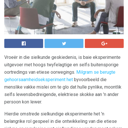
Vroeër in die sielkunde geskiedenis, is baie eksperimente
uitgevoer met hoogs twyfelagtige en selfs buitensporige
oortredings van etiese oorwegings.
Milgram se berugte
gehoorsaamheidseksperiment het
byvoorbeeld die
menslike vakke mislei om te glo dat hulle pynlike, moontlik
selfs lewensbedreigende, elektriese skokke aan 'n ander
persoon kon lewer.
Hierdie omstrede sielkundige eksperimente het 'n
belangrike rol gespeel in die ontwikkeling van die etiese