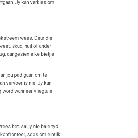
rtgaan. Jy kan verkies om
r ekstreem wees. Deur die
weet, skud, huil of ander
g, aangesien elke bietjie
 van jou pad gaan om te
n vervoer is nie. Jy kan
ig word wanneer vliegtuie
ees het, sal jy nie baie tyd
konfronteer, soos om eintlik