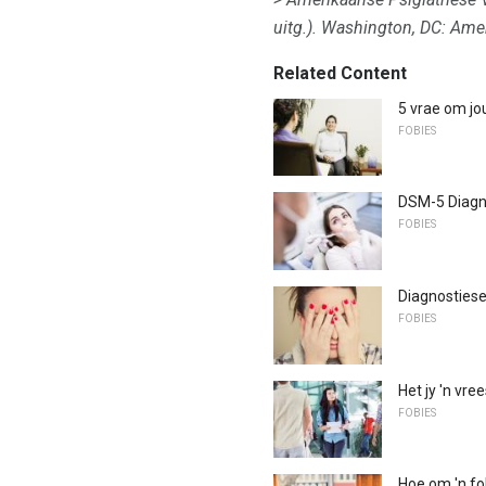
uitg.).
Washington, DC: Amer
Related Content
5 vrae om jo
FOBIES
DSM-5 Diagnos
FOBIES
Diagnostiese 
FOBIES
Het jy 'n vre
FOBIES
Hoe om 'n fo