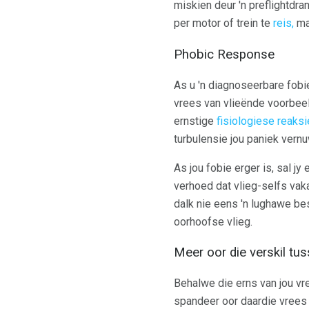
miskien deur 'n preflightdr
per motor of trein te
reis,
maa
Phobic Response
As u 'n diagnoseerbare fobi
vrees van vlieënde voorbeeld 
ernstige
fisiologiese reaks
turbulensie jou paniek vern
As jou fobie erger is, sal jy
verhoed dat vlieg-selfs vak
dalk nie eens 'n lughawe bes
oorhoofse vlieg.
Meer oor die verskil tus
Behalwe die erns van jou vre
spandeer oor daardie vrees n