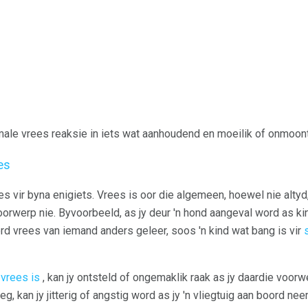
rmale vrees reaksie in iets wat aanhoudend en moeilik of onmoont
es
es vir byna enigiets. Vrees is oor die algemeen, hoewel nie alty
orwerp nie. Byvoorbeeld, as jy deur 'n hond aangeval word as kin
 vrees van iemand anders geleer, soos 'n kind wat bang is vir
vrees is
, kan jy ontsteld of ongemaklik raak as jy daardie voorw
g, kan jy jitterig of angstig word as jy 'n vliegtuig aan boord ne