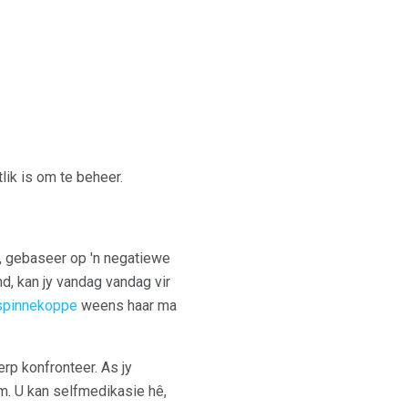
lik is om te beheer.
d, gebaseer op 'n negatiewe
d, kan jy vandag vandag vir
spinnekoppe
weens haar ma
erp konfronteer. As jy
em. U kan selfmedikasie hê,