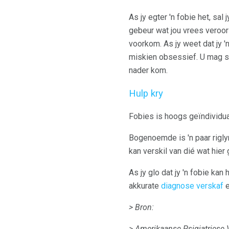
As jy egter 'n fobie het, sa
gebeur wat jou vrees veroor
voorkom. As jy weet dat jy
miskien obsessief. U mag su
nader kom.
Hulp kry
Fobies is hoogs geïndividua
Bogenoemde is 'n paar riglyn
kan verskil van dié wat hier
As jy glo dat jy 'n fobie ka
akkurate
diagnose verskaf
e
> Bron:
> Amerikaanse Psigiatriese 