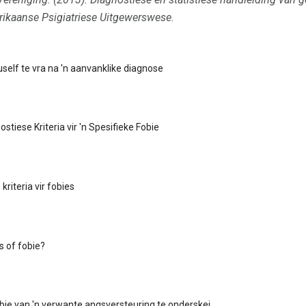
ikaanse Psigiatriese Uitgewerswese.
uself te vra na 'n aanvanklike diagnose
tiese Kriteria vir 'n Spesifieke Fobie
kriteria vir fobies
es of fobie?
bie van 'n verwante angsversteuring te onderskei