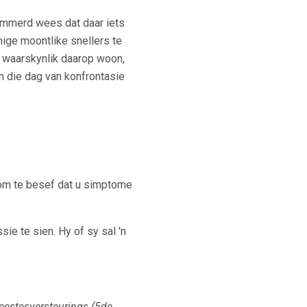
ekommerd wees dat daar iets
nige moontlike snellers te
jy waarskynlik daarop woon,
n die dag van konfrontasie
k om te besef dat u simptome
sie te sien. Hy of sy sal 'n
geestesversteurings (5de