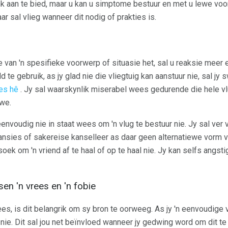
ank aan te bied, maar u kan u simptome bestuur en met u lewe voo
r sal vlieg wanneer dit nodig of prakties is.
e van 'n spesifieke voorwerp of situasie het, sal u reaksie mee
te gebruik, as jy glad nie die vliegtuig kan aanstuur nie, sal jy s
ies hê
. Jy sal waarskynlik miserabel wees gedurende die hele vlu
uwe.
 eenvoudig nie in staat wees om 'n vlug te bestuur nie. Jy sal ver
ansies of sakereise kanselleer as daar geen alternatiewe vorm va
oek om 'n vriend af te haal of op te haal nie. Jy kan selfs angst
sen 'n vrees en 'n fobie
es, is dit belangrik om sy bron te oorweeg. As jy 'n eenvoudige vr
ie. Dit sal jou net beïnvloed wanneer jy gedwing word om dit te 