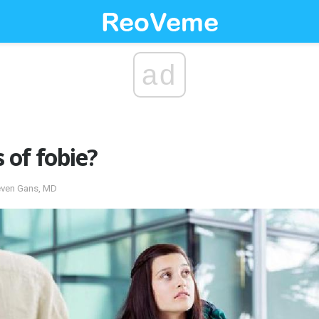
ad
s of fobie?
teven Gans, MD