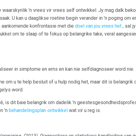
l jy waarskynlik 'n vrees vir vrees self ontwikkel. Jy mag dalk b
saak. U kan u daaglikse roetine begin verander in 'n poging om e
 'n aankomende konfrontasie met die
doel van jou vrees het
, sal 
kkel om te slaap of te fokus op belangrike take, veral aangesie
liseer in simptome en erns en kan nie selfdiagnoseer word nie.
e om u te help besluit of u hulp nodig het, maar dit is belangri
 gelys word.
n hê, is dit baie belangrik om dadelik 'n geestesgesondheidsprofes
n 'n
behandelingsplan ontwikkel
wat vir u reg is.
Vereniging.
(2013).
Diagnostiese en statistiese handleiding van 