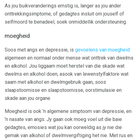
As jou buikveranderings ernstig is, langer as jou ander
onttrekkingsimptome, of gedagtes insluit om jouself of
selfmoord te benadeel, soek onmiddellik ondersteuning.
moegheid
Soos met angs en depressie, is
gevoelens van moegheid
algemeen en normaal onder mense wat onttrek van dwelms
en alkohol. Jou liggaam moet herstel van die skade wat
dwelms en alkohol doen, asook van lewenstylfaktore wat
saam met alkohol en dwelmgebruik gaan, soos
slaapstoornisse en slaapstoornisse, oorstimulasie en
skade aan jou organe.
Moegheid is ook 'n algemene simptoom van depressie, en
'n nasate van angs. Jy gaan ook moeg voel uit die baie
gedagtes, emosies wat jou kan oorweldig as jy nie die
gemak van alkohol of dwelmvergiftiging het nie. Met rus en