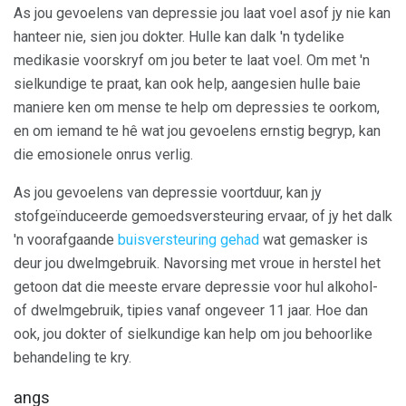
As jou gevoelens van depressie jou laat voel asof jy nie kan
hanteer nie, sien jou dokter. Hulle kan dalk 'n tydelike
medikasie voorskryf om jou beter te laat voel. Om met 'n
sielkundige te praat, kan ook help, aangesien hulle baie
maniere ken om mense te help om depressies te oorkom,
en om iemand te hê wat jou gevoelens ernstig begryp, kan
die emosionele onrus verlig.
As jou gevoelens van depressie voortduur, kan jy
stofgeïnduceerde gemoedsversteuring ervaar, of jy het dalk
'n voorafgaande
buisversteuring gehad
wat gemasker is
deur jou dwelmgebruik. Navorsing met vroue in herstel het
getoon dat die meeste ervare depressie voor hul alkohol-
of dwelmgebruik, tipies vanaf ongeveer 11 jaar. Hoe dan
ook, jou dokter of sielkundige kan help om jou behoorlike
behandeling te kry.
angs