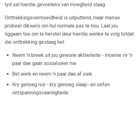
tyd sal hierdie gevoelens van moegheid slaag.
Onttrekkingsvermoeidheid is uitputtend, maar mense
probeer dikwels om hul normale pas te hou. Laat jou
liggaam toe om te herstel deur hierdie wenke te volg totdat
die onttrekking geslaag het:
Neem 'n breek uit jou gewone aktiwiteite - moenie vir 'n
paar dae gaan sosialiseer nie.
Bel werk en neem 'n paar dae af siek.
Kry genoeg rus - kry genoeg slaap- en oefen
ontspanningsvaardighede.