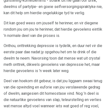
gunsteling-komediefilms - solank dit nie gaan oor drink,
dwelms of partytjie- en goeie selfversorgingspraktyke nie,
kan dit help om hierdie ongelukkige tyd te verlig.
Dit kan goed wees om jouself te herinner, en vir diegene
rondom jou om jou te herinner, dat hierdie gevoelens eintlik
'n normale deel van die proses is.
Onthou, onttrekking depressie is tydelik, en duur net vir die
eerste paar dae nadat jy opgehou het om te drink of die
dwelm te neem. Navorsing toon dat mense wat uit crystal
meth onttrek, dikwels gevoelens van depressie het, maar
hierdie gevoelens is 'n week later weg.
Deel van hoekom dit gebeur, is dat jou liggaam swaai terug
van die opwinding en euforie van jou verslawende gedrag
of dwelm, aangesien dit homeostase vind. Nog 'n deel is
die natuurlike gevoelens van slap, teleurstelling en verlies
wat mense altyd voel wanneer iets wat goed of reg voel,