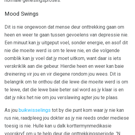
normale genesingsproses.
Mood Swings
Dit is nie ongewoon dat mense deur onttrekking gaan om
heen en weer te gaan tussen gevoelens van depressie nie.
Een minuut kan jy uitgeput voel, sonder energie, en asof dit
nie die moeite werd is om te lewe nie, en die volgende
oomblik kan jy voel dat jy moet uitkom, want daar is iets
verskriklik aan die gebeur. Hierdie heen en weer kan baie
dreinering vir jou en vir diegene rondom jou wees. Dit is
belangrik om te onthou dat die lewe die moeite werd is om
te lewe, dat die lewe baie beter sal word as jy klaar is en
dat jy niks het nie om jou verslawing agter jou te plaas.
As jou
buikwisselings
tot by die punt kom waar jy nie kan
rus nie, raadpleeg jou dokter as jy nie reeds onder mediese
toesig is nie. Hulle kan u dalk korttermynmedikasie
voorskryf om u te help deur die onttrekkingsperiode. 'N