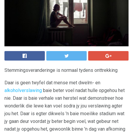
Stemmingsveranderinge is normaal tydens onttrekking
Daar is geen twyfel dat mense met dwelm- en
alkoholverslawing
baie beter voel nadat hulle opgehou het
nie. Daar is baie verhale van herstel wat demonstreer hoe
wonderlik die lewe kan voel sodra jy jou verslawing agter
jou het. Daar is egter dikwels 'n baie moeilike stadium wat
jy gaan deur voordat jy beter begin voel, wat gebeur net
nadat jy opgehou het, gewoonlik binne 'n dag van afkoming