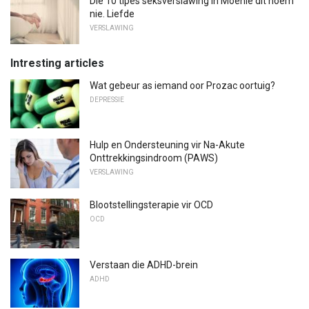
Die 10 tipes seksverslawing in Moenie dit noem
nie. Liefde
VERSLAWING
Intresting articles
Wat gebeur as iemand oor Prozac oortuig?
DEPRESSIE
Hulp en Ondersteuning vir Na-Akute
Onttrekkingsindroom (PAWS)
VERSLAWING
Blootstellingsterapie vir OCD
OCD
Verstaan ​​die ADHD-brein
ADHD