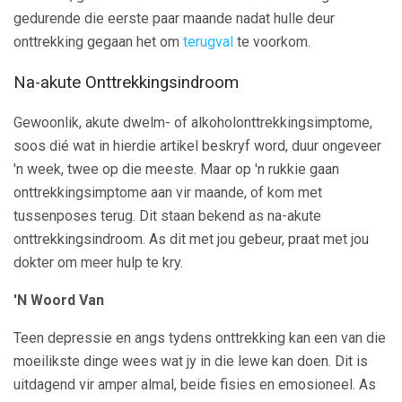
gedurende die eerste paar maande nadat hulle deur
onttrekking gegaan het om
terugval
te voorkom.
Na-akute Onttrekkingsindroom
Gewoonlik, akute dwelm- of alkoholonttrekkingsimptome,
soos dié wat in hierdie artikel beskryf word, duur ongeveer
'n week, twee op die meeste. Maar op 'n rukkie gaan
onttrekkingsimptome aan vir maande, of kom met
tussenposes terug. Dit staan ​​bekend as na-akute
onttrekkingsindroom. As dit met jou gebeur, praat met jou
dokter om meer hulp te kry.
'N Woord Van
Teen depressie en angs tydens onttrekking kan een van die
moeilikste dinge wees wat jy in die lewe kan doen. Dit is
uitdagend vir amper almal, beide fisies en emosioneel. As