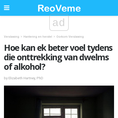
ad
Verslawing
Hantering en herstel
Oorkom Verslawing
Hoe kan ek beter voel tydens
die onttrekking van dwelms
of alkohol?
by Elizabeth Hartney, PhD