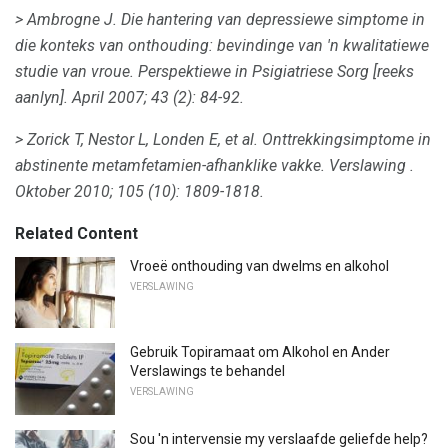
> Ambrogne J. Die hantering van depressiewe simptome in
die konteks van onthouding: bevindinge van 'n kwalitatiewe
studie van vroue.
Perspektiewe in Psigiatriese Sorg
[reeks
aanlyn].
April 2007; 43 (2): 84-92.
> Zorick T, Nestor L, Londen E, et al.
Onttrekkingsimptome in
abstinente metamfetamien-afhanklike vakke.
Verslawing
.
Oktober 2010; 105 (10): 1809-1818.
Related Content
Vroeë onthouding van dwelms en alkohol
VERSLAWING
Gebruik Topiramaat om Alkohol en Ander
Verslawings te behandel
VERSLAWING
Sou 'n intervensie my verslaafde geliefde help?