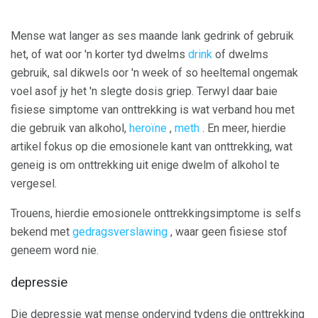
Mense wat langer as ses maande lank gedrink of gebruik
het, of wat oor 'n korter tyd dwelms
drink
of dwelms
gebruik, sal dikwels oor 'n week of so heeltemal ongemak
voel asof jy het 'n slegte dosis griep. Terwyl daar baie
fisiese simptome van onttrekking is wat verband hou met
die gebruik van alkohol,
heroïne
,
meth
. En meer, hierdie
artikel fokus op die emosionele kant van onttrekking, wat
geneig is om onttrekking uit enige dwelm of alkohol te
vergesel.
Trouens, hierdie emosionele onttrekkingsimptome is selfs
bekend met
gedragsverslawing
, waar geen fisiese stof
geneem word nie.
depressie
Die depressie wat mense ondervind tydens die onttrekking