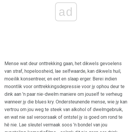
ad
Mense wat deur onttrekking gaan, het dikwels gevoelens
van straf, hopeloosheid, lae selfwaarde, kan dikwels huil,
moeilik konsentreer, en eet en slaap erger. Berei indien
moontlik voor onttrekkingsdepressie voor jy ophou deur te
dink aan 'n paar nie-dwelm maniere om jouself te verheug
wanneer jy die blues kry. Ondersteunende mense, wie jy kan
vertrou om jou weg te steek van alkohol of dwelmgebruik,
en wat nie sal veroorsaak of ontstel jy is goed om rond te
hê nie. Lae sleutel vermaak soos 'n bondel van jou