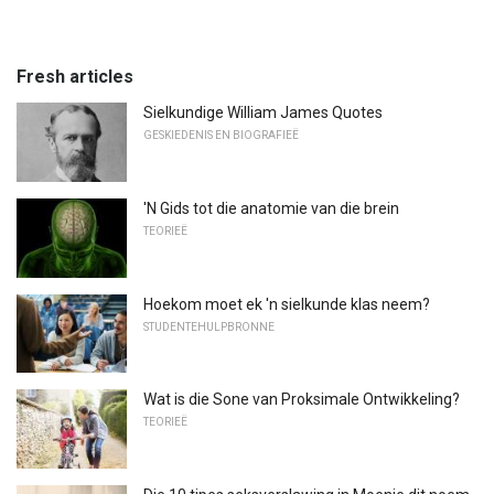
Fresh articles
Sielkundige William James Quotes
GESKIEDENIS EN BIOGRAFIEË
'N Gids tot die anatomie van die brein
TEORIEË
Hoekom moet ek 'n sielkunde klas neem?
STUDENTEHULPBRONNE
Wat is die Sone van Proksimale Ontwikkeling?
TEORIEË