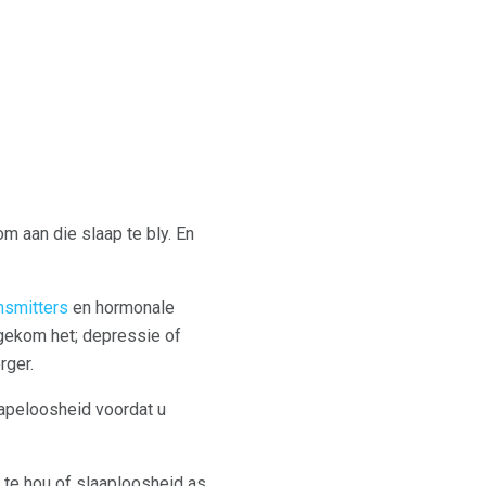
m aan die slaap te bly. En
nsmitters
en hormonale
 gekom het; depressie of
rger.
lapeloosheid voordat u
te hou of slaaploosheid as