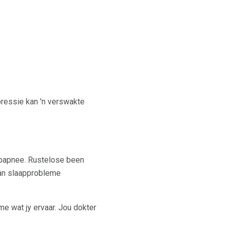
pressie kan 'n verswakte
apapnee. Rustelose been
kan slaapprobleme
e wat jy ervaar. Jou dokter