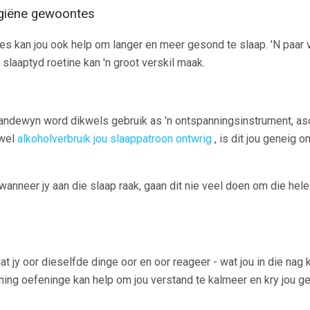
igiëne gewoontes
 kan jou ook help om langer en meer gesond te slaap. 'N paar 
slaaptyd roetine kan 'n groot verskil maak.
randewyn word dikwels gebruik as 'n ontspanningsinstrument, as
ewel
alkoholverbruik jou slaappatroon ontwrig
, is dit jou geneig
 wanneer jy aan die slaap raak, gaan dit nie veel doen om die hele
 jy oor dieselfde dinge oor en oor reageer - wat jou in die nag 
ning oefeninge kan help om jou verstand te kalmeer en kry jou g