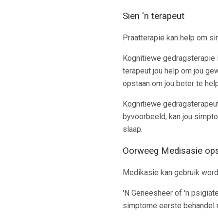
Sien 'n terapeut
Praatterapie kan help om si
Kognitiewe gedragsterapie i
terapeut jou help om jou ge
opstaan ​​om jou beter te hel
Kognitiewe gedragsterapeute
byvoorbeeld, kan jou simpto
slaap.
Oorweeg Medisasie ops
Medikasie kan gebruik word
'N Geneesheer of 'n psigiate
simptome eerste behandel 