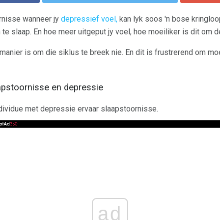
ornisse wanneer jy
depressief voel,
kan lyk soos 'n bose kringloo
m te slaap. En hoe meer uitgeput jy voel, hoe moeiliker is dit om 
manier is om die siklus te breek nie. En dit is frustrerend om mo
apstoornisse en depressie
dividue met depressie ervaar slaapstoornisse.
ad