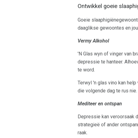
Ontwikkel goeie slaaph
Goeie slaaphigiënegewoontes
daaglikse gewoontes en jou 
Vermy Alkohol
'N Glas wyn of vinger van b
depressie te hanteer. Alho
te word.
Terwyl 'n glas vino kan help
die volgende dag te rus nie.
Mediteer en ontspan
Depressie kan veroorsaak dat
strategieë of ander ontspan
raak.