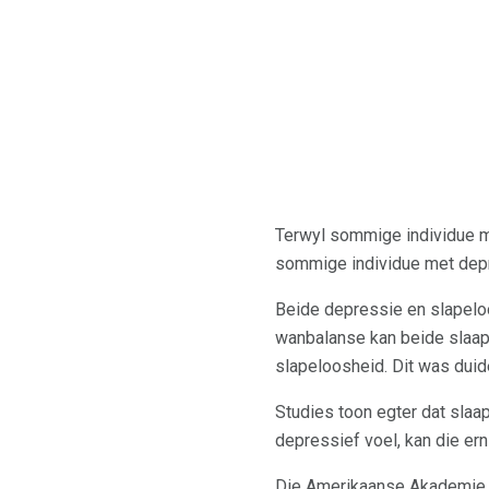
Terwyl sommige individue me
sommige individue met depr
Beide depressie en slapeloo
wanbalanse kan beide slaap 
slapeloosheid. Dit was duid
Studies toon egter dat slaa
depressief voel, kan die er
Die Amerikaanse Akademie v