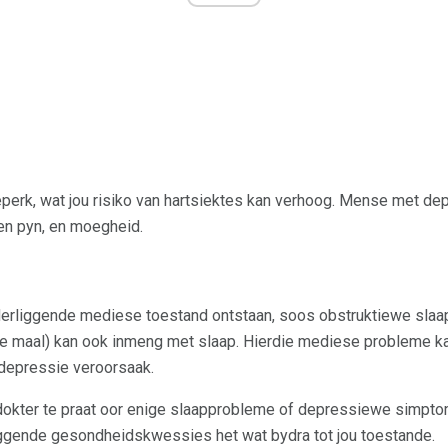
erk, wat jou risiko van hartsiektes kan verhoog. Mense met de
en pyn, en moegheid.
onderliggende mediese toestand ontstaan, soos obstruktiewe sla
e maal) kan ook inmeng met slaap. Hierdie mediese probleme 
 depressie veroorsaak.
 dokter te praat oor enige slaapprobleme of depressiewe simptom
iggende gesondheidskwessies het wat bydra tot jou toestande.