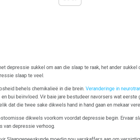
t depressie sukkel om aan die slaap te raak, het ander sukkel o
essie slaap te veel.
sheid behels chemikalieë in die brein.
Veranderinge in neurotra
en bui beïnvloed. Vir baie jare bestudeer navorsers wat eerste
elik dat die twee sake dikwels hand in hand gaan en mekaar vere
pstoornisse dikwels voorkom voordat depressie begin. Ervaar s
ns van depressie verhoog.
ir Slaapgeneeskunde moedig nou verskaffers aan om versigtig 