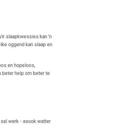
Vir slaapkwessies kan 'n
elke oggend kan slaap en
loos en hopeloos,
 beter help om beter te
 sal werk - asook watter