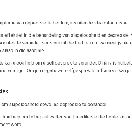
mptome van depressie te bestuur, insluitende slaapstoornisse.
s effektief in die behandeling van slapeloosheid en depressie. 
woontes te verander, soos om uit die bed te kom wanneer jy nie 
p slaap in die aand nie.
 kan u ook help om u selfgesprek te verander. Dink jy is hulpe
me vererger. Om jou negatiewe selfgesprek te reframeer, kan jou
ies
 om slapeloosheid sowel as depressie te behandel.
r kan help om te bepaal watter soort medikasie die beste vir jou
moet word.