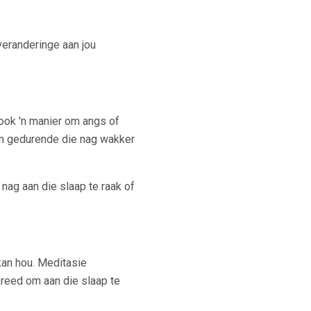
veranderinge aan jou
ook 'n manier om angs of
 om gedurende die nag wakker
 nag aan die slaap te raak of
kan hou. Meditasie
ereed om aan die slaap te