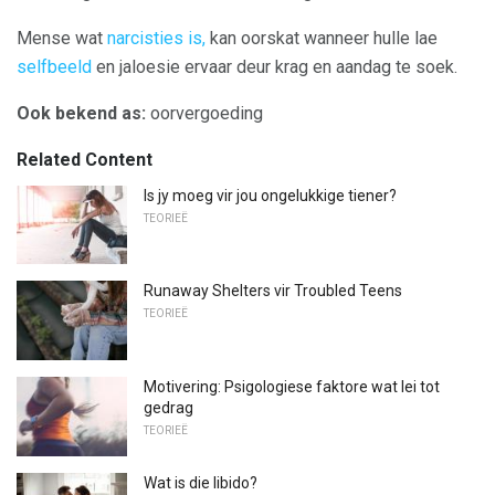
Mense wat
narcisties is,
kan oorskat wanneer hulle lae
selfbeeld
en jaloesie ervaar deur krag en aandag te soek.
Ook bekend as:
oorvergoeding
Related Content
Is jy moeg vir jou ongelukkige tiener?
TEORIEË
Runaway Shelters vir Troubled Teens
TEORIEË
Motivering: Psigologiese faktore wat lei tot
gedrag
TEORIEË
Wat is die libido?