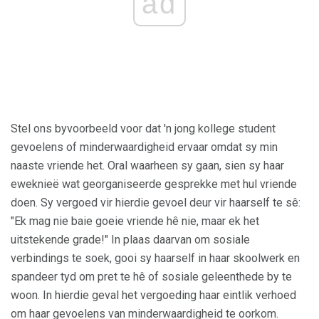
ad
Stel ons byvoorbeeld voor dat 'n jong kollege student
gevoelens of minderwaardigheid ervaar omdat sy min
naaste vriende het. Oral waarheen sy gaan, sien sy haar
eweknieë wat georganiseerde gesprekke met hul vriende
doen. Sy vergoed vir hierdie gevoel deur vir haarself te sê:
"Ek mag nie baie goeie vriende hê nie, maar ek het
uitstekende grade!" In plaas daarvan om sosiale
verbindings te soek, gooi sy haarself in haar skoolwerk en
spandeer tyd om pret te hê of sosiale geleenthede by te
woon. In hierdie geval het vergoeding haar eintlik verhoed
om haar gevoelens van minderwaardigheid te oorkom.