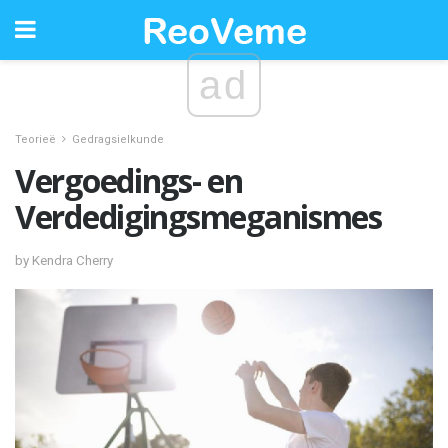
ad
Teorieë
Gedragsielkunde
Vergoedings- en
Verdedigingsmeganismes
by Kendra Cherry