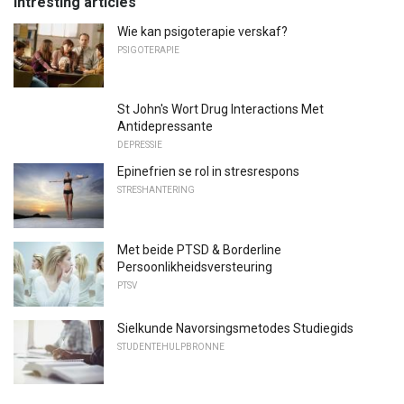
Intresting articles
Wie kan psigoterapie verskaf?
PSIGOTERAPIE
St John's Wort Drug Interactions Met
Antidepressante
DEPRESSIE
Epinefrien se rol in stresrespons
STRESHANTERING
Met beide PTSD & Borderline
Persoonlikheidsversteuring
PTSV
Sielkunde Navorsingsmetodes Studiegids
STUDENTEHULPBRONNE