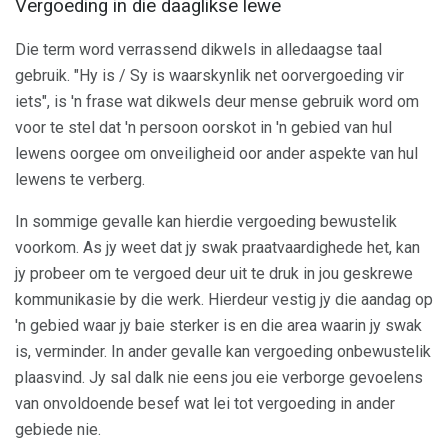
Vergoeding in die daaglikse lewe
Die term word verrassend dikwels in alledaagse taal
gebruik. "Hy is / Sy is waarskynlik net oorvergoeding vir
iets", is 'n frase wat dikwels deur mense gebruik word om
voor te stel dat 'n persoon oorskot in 'n gebied van hul
lewens oorgee om onveiligheid oor ander aspekte van hul
lewens te verberg.
In sommige gevalle kan hierdie vergoeding bewustelik
voorkom. As jy weet dat jy swak praatvaardighede het, kan
jy probeer om te vergoed deur uit te druk in jou geskrewe
kommunikasie by die werk. Hierdeur vestig jy die aandag op
'n gebied waar jy baie sterker is en die area waarin jy swak
is, verminder. In ander gevalle kan vergoeding onbewustelik
plaasvind. Jy sal dalk nie eens jou eie verborge gevoelens
van onvoldoende besef wat lei tot vergoeding in ander
gebiede nie.