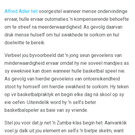
Alfred Adler het
voorgestel wanneer mense ondervindinge
ervaar, hulle ervaar outomaties 'n kompenserende behoefte
om te streef na meerderwaardigheid. As gevolg daarvan
druk mense hulself om hul swakhede te oorkom en hul
doelwitte te bereik.
Verbeel jou byvoorbeeld dat 'n jong seun gevoelens van
minderwaardigheid ervaar omdat hy nie soveel mandjies as
sy eweknieë kan doen wanneer hulle basketbal speel nie.
As gevolg van hierdie gevoelens van ontoereikendheid
stoot hy homself om hierdie swakheid te oorkom. Hy teken
op vir basketbalpraktyk en begin elke dag ná skool op sy
eie oefen. Uiteindelik word hy 'n selfs beter
basketbalspeler as baie van sy vriende.
Stel jou voor dat jy net 'n Zumba-klas begin het. Aanvanklik
voel jy dalk uit jou element en selfs 'n bietjie skelm, want