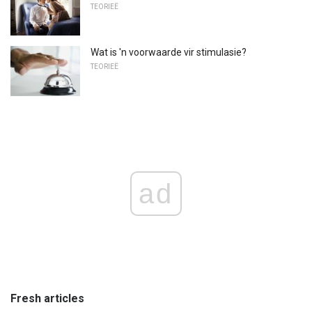
TEORIEË
Wat is 'n voorwaarde vir stimulasie?
TEORIEË
ad
Fresh articles