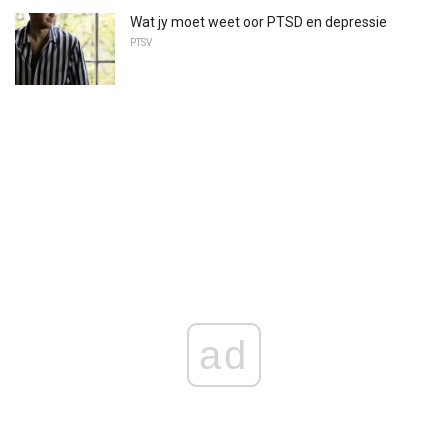
Wat jy moet weet oor PTSD en depressie
PTSV
ad