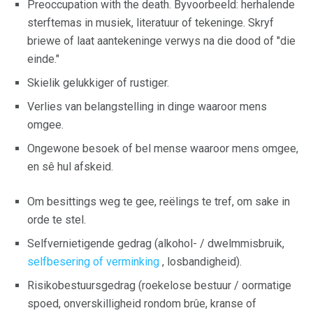
Preoccupation with the death. Byvoorbeeld: herhalende
sterftemas in musiek, literatuur of tekeninge. Skryf
briewe of laat aantekeninge verwys na die dood of "die
einde."
Skielik gelukkiger of rustiger.
Verlies van belangstelling in dinge waaroor mens
omgee.
Ongewone besoek of bel mense waaroor mens omgee,
en sê hul afskeid.
Om besittings weg te gee, reëlings te tref, om sake in
orde te stel.
Selfvernietigende gedrag (alkohol- / dwelmmisbruik,
selfbesering of verminking
, losbandigheid).
Risikobestuursgedrag (roekelose bestuur / oormatige
spoed, onverskilligheid rondom brûe, kranse of