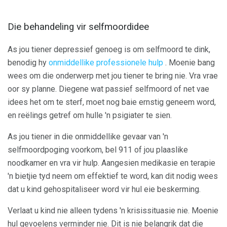
Die behandeling vir selfmoordidee
As jou tiener depressief genoeg is om selfmoord te dink,
benodig hy
onmiddellike professionele hulp
. Moenie bang
wees om die onderwerp met jou tiener te bring nie. Vra vrae
oor sy planne. Diegene wat passief selfmoord of net vae
idees het om te sterf, moet nog baie ernstig geneem word,
en reëlings getref om hulle 'n psigiater te sien.
As jou tiener in die onmiddellike gevaar van 'n
selfmoordpoging voorkom, bel 911 of jou plaaslike
noodkamer en vra vir hulp. Aangesien medikasie en terapie
'n bietjie tyd neem om effektief te word, kan dit nodig wees
dat u kind gehospitaliseer word vir hul eie beskerming.
Verlaat u kind nie alleen tydens 'n krisissituasie nie. Moenie
hul gevoelens verminder nie. Dit is nie belangrik dat die