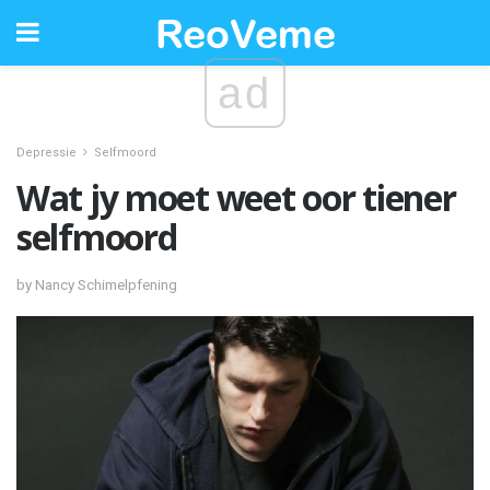
ad
Depressie
Selfmoord
Wat jy moet weet oor tiener
selfmoord
by Nancy Schimelpfening