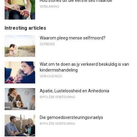
Hou stories uit die eerste ses maande
VERSLAWING
Intresting articles
Waarom pleeg mense selfmoord?
DEPRESSIE
Wat om te doen as jy verkeerd beskuldig is van
kindermishandeling
VERHOUDINGS
Apatie, Lusteloosheid en Anhedonia
BIPOLÊRE VERSTEURING
Die gemoedsversteuringsvraelys
BIPOLÊRE VERSTEURING