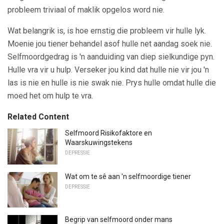
probleem triviaal of maklik opgelos word nie.
Wat belangrik is, is hoe ernstig die probleem vir hulle lyk.
Moenie jou tiener behandel asof hulle net aandag soek nie.
Selfmoordgedrag is 'n aanduiding van diep sielkundige pyn.
Hulle vra vir u hulp. Verseker jou kind dat hulle nie vir jou 'n
las is nie en hulle is nie swak nie. Prys hulle omdat hulle die
moed het om hulp te vra.
Related Content
Selfmoord Risikofaktore en
Waarskuwingstekens
DEPRESSIE
Wat om te sê aan 'n selfmoordige tiener
DEPRESSIE
Begrip van selfmoord onder mans