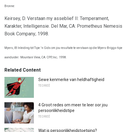
Bronne:
Keirsey, D. Verstaan ​​my asseblief II: Temperament,
Karakter, Intelligensie. Del Mar, CA: Prometheus Nemesis
Book Company; 1998.
Myers, IB Inleiding tot Tipe: 'n Gids om jou resultate te verstaan ​​op die Myers-Briggs-tipe
aanduider.
Mountain View, CA: CPP, Inc;
1998.
Related Content
Sewe kenmerke van heldhaftigheid
TEORIEË
4 Groot redes om meer te leer oor jou
persoonlikheidstipe
TEORIEË
Wat is persoonlikheidstoetsing?