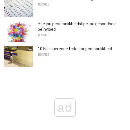
TEORIEË
Hoe jou persoonlikheidstipe jou gesondheid
beïnvloed
TEORIEË
10 Fassinerende feite oor persoonlikheid
TEORIEË
ad