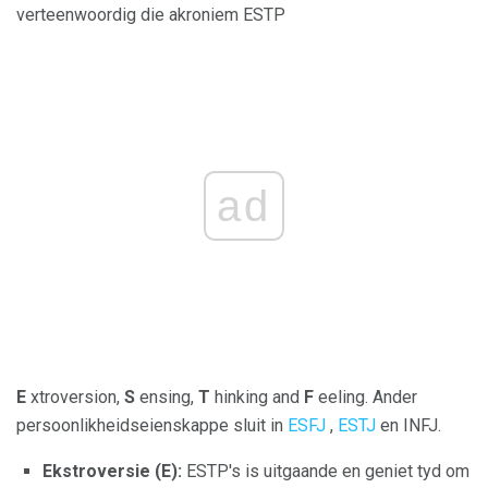
verteenwoordig die akroniem ESTP
ad
E
xtroversion,
S
ensing,
T
hinking and
F
eeling. Ander
persoonlikheidseienskappe sluit in
ESFJ
,
ESTJ
en INFJ.
Ekstroversie (E):
ESTP's is uitgaande en geniet tyd om