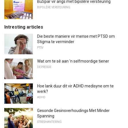
BuSpar vir angs met bipolêre versteuring
BIPOLÊRE VERSTEURING
Intresting articles
Die beste maniere vir mense met PTSD om
Stigma te verminder
PTSV
Wat om te sê aan 'n selfmoordige tiener
DEPRESSIE
Hoe lank duur dit vir ADHD medisyne om te
werk?
ADHD
Gesonde Gesinsverhoudings Met Minder
Spanning
STRESHANTERING