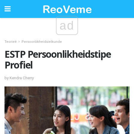
ad
Teorieë
Persoonlikheidsielkunde
ESTP Persoonlikheidstipe
Profiel
by Kendra Cherry