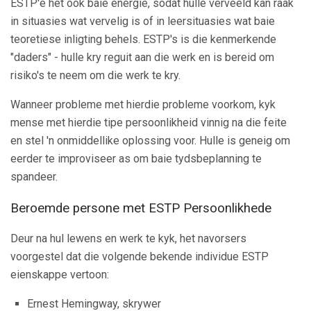
ESTP'e het ook baie energie, sodat hulle verveeld kan raak
in situasies wat vervelig is of in leersituasies wat baie
teoretiese inligting behels. ESTP's is die kenmerkende
"daders" - hulle kry reguit aan die werk en is bereid om
risiko's te neem om die werk te kry.
Wanneer probleme met hierdie probleme voorkom, kyk
mense met hierdie tipe persoonlikheid vinnig na die feite
en stel 'n onmiddellike oplossing voor. Hulle is geneig om
eerder te improviseer as om baie tydsbeplanning te
spandeer.
Beroemde persone met ESTP Persoonlikhede
Deur na hul lewens en werk te kyk, het navorsers
voorgestel dat die volgende bekende individue ESTP
eienskappe vertoon:
Ernest Hemingway, skrywer