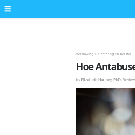
Verslawing
Hantering en herstel
Hoe Antabuse
by Elizabeth Hartney, PhD; Revie