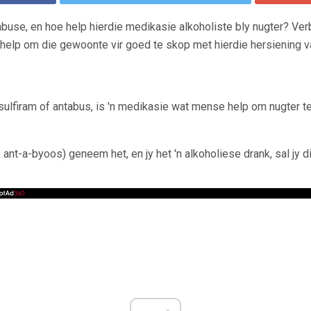
abuse, en hoe help hierdie medikasie alkoholiste bly nugter? Ver
help om die gewoonte vir goed te skop met hierdie hersiening v
ulfiram of antabus, is 'n medikasie wat mense help om nugter te 
ant-a-byoos) geneem het, en jy het 'n alkoholiese drank, sal jy 