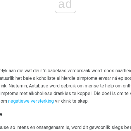
ad
lyk aan dié wat deur 'n babelaas veroorsaak word, soos naarheid
tuurlik het baie alkoholiste al hierdie simptome ervaar ná episo
rink. Nietemin, Antabuse word gebruik om mense te help om onth
imptome met alkoholiese drankies te koppel. Die doel is om te 
n om
negatiewe versterking
vir drink te skep.
e
buse so intens en onaangenaam is, word dit gewoonlik slegs bes