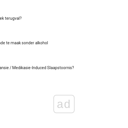
ek terugval?
de te maak sonder alkohol
ansie / Medikasie-Induced Slaapstoornis?
ad