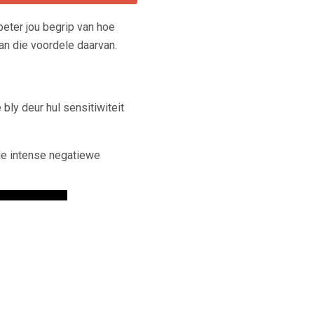
beter jou begrip van hoe
an die voordele daarvan.
bly deur hul sensitiwiteit
die intense negatiewe