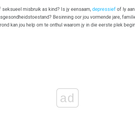
f seksueel misbruik as kind? Is jy eensaam,
depressief
of ly aan
gesondheidstoestand? Besinning oor jou vormende jare, famil
d kan jou help om te onthul waarom jy in die eerste plek begin 
ad