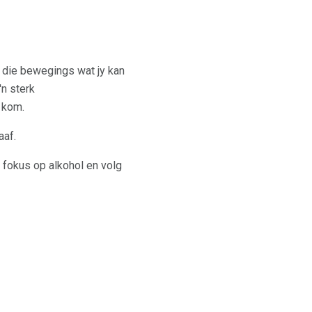
al die bewegings wat jy kan
'n sterk
 kom.
aaf.
k fokus op alkohol en volg