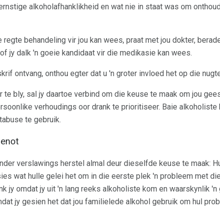
rnstige alkoholafhanklikheid en wat nie in staat was om onthou
 regte behandeling vir jou kan wees, praat met jou dokter, berad
f jy dalk 'n goeie kandidaat vir die medikasie kan wees.
krif ontvang, onthou egter dat u 'n groter invloed het op die nug
 te bly, sal jy daartoe verbind om die keuse te maak om jou gees
soonlike verhoudings oor drank te prioritiseer. Baie alkoholiste
tabuse te gebruik.
Genot
der verslawings herstel almal deur dieselfde keuse te maak: Hu
wat hulle gelei het om in die eerste plek 'n probleem met die 
nk jy omdat jy uit 'n lang reeks alkoholiste kom en waarskynlik 'n
dat jy gesien het dat jou familielede alkohol gebruik om hul pro