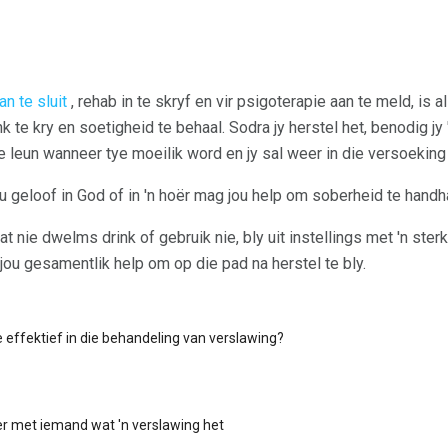
n te sluit
, rehab in te skryf en vir psigoterapie aan te meld, is 
 te kry en soetigheid te behaal. Sodra jy herstel het, benodig jy 
 leun wanneer tye moeilik word en jy sal weer in die versoeking
ou geloof in God of in 'n hoër mag jou help om soberheid te handh
nie dwelms drink of gebruik nie, bly uit instellings met 'n ster
 jou gesamentlik help om op die pad na herstel te bly.
de effektief in die behandeling van verslawing?
 met iemand wat 'n verslawing het