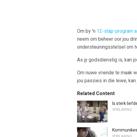
Om by 'n
12-stap-program aa
neem om beheer oor jou drink
ondersteuningsstelsel om te
As jy godsdienstig is, kan j
Om nuwe vriende te maak wat 
jou passies in die lewe, kan
Related Content
Is sterk lief
VERSLAWING
Kommunikeer
VERSLAWING