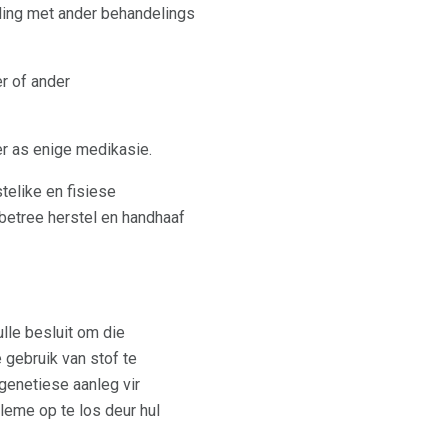
ding met ander behandelings
er of ander
ter as enige medikasie.
telike en fisiese
 betree herstel en handhaaf
lle besluit om die
gebruik van stof te
 genetiese aanleg vir
bleme op te los deur hul