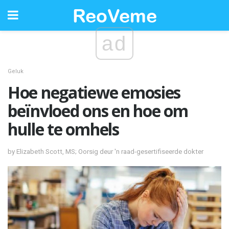
ad
Geluk
Hoe negatiewe emosies
beïnvloed ons en hoe om
hulle te omhels
by Elizabeth Scott, MS; Oorsig deur 'n raad-gesertifiseerde dokter