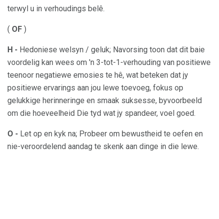
terwyl u in verhoudings belê.
(
OF
)
H -
Hedoniese welsyn / geluk; Navorsing toon dat dit baie
voordelig kan wees om 'n 3-tot-1-verhouding van positiewe
teenoor negatiewe emosies te hê, wat beteken dat jy
positiewe ervarings aan jou lewe toevoeg, fokus op
gelukkige herinneringe en smaak suksesse, byvoorbeeld
om die hoeveelheid Die tyd wat jy spandeer, voel goed.
O -
Let op en kyk na; Probeer om bewustheid te oefen en
nie-veroordelend aandag te skenk aan dinge in die lewe.