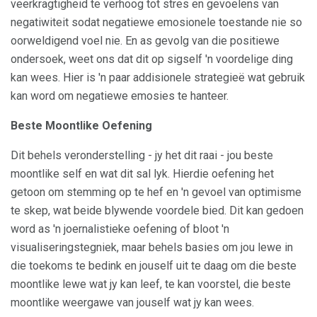
veerkragtigheid te verhoog tot stres en gevoelens van
negatiwiteit sodat negatiewe emosionele toestande nie so
oorweldigend voel nie. En as gevolg van die positiewe
ondersoek, weet ons dat dit op sigself 'n voordelige ding
kan wees. Hier is 'n paar addisionele strategieë wat gebruik
kan word om negatiewe emosies te hanteer.
Beste Moontlike Oefening
Dit behels veronderstelling - jy het dit raai - jou beste
moontlike self en wat dit sal lyk. Hierdie oefening het
getoon om stemming op te hef en 'n gevoel van optimisme
te skep, wat beide blywende voordele bied. Dit kan gedoen
word as 'n joernalistieke oefening of bloot 'n
visualiseringstegniek, maar behels basies om jou lewe in
die toekoms te bedink en jouself uit te daag om die beste
moontlike lewe wat jy kan leef, te kan voorstel, die beste
moontlike weergawe van jouself wat jy kan wees.