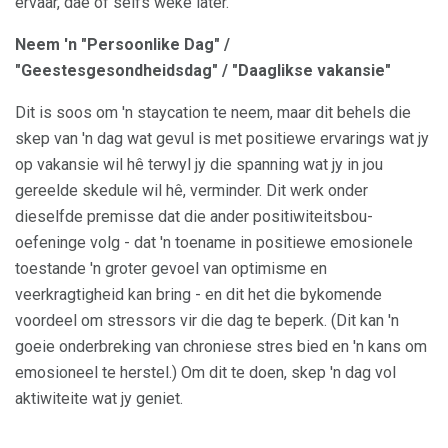
ervaar, dae of selfs weke later.
Neem 'n "Persoonlike Dag" /
"Geestesgesondheidsdag" / "Daaglikse vakansie"
Dit is soos om 'n staycation te neem, maar dit behels die
skep van 'n dag wat gevul is met positiewe ervarings wat jy
op vakansie wil hê terwyl jy die spanning wat jy in jou
gereelde skedule wil hê, verminder. Dit werk onder
dieselfde premisse dat die ander positiwiteitsbou-
oefeninge volg - dat 'n toename in positiewe emosionele
toestande 'n groter gevoel van optimisme en
veerkragtigheid kan bring - en dit het die bykomende
voordeel om stressors vir die dag te beperk. (Dit kan 'n
goeie onderbreking van chroniese stres bied en 'n kans om
emosioneel te herstel.) Om dit te doen, skep 'n dag vol
aktiwiteite wat jy geniet.