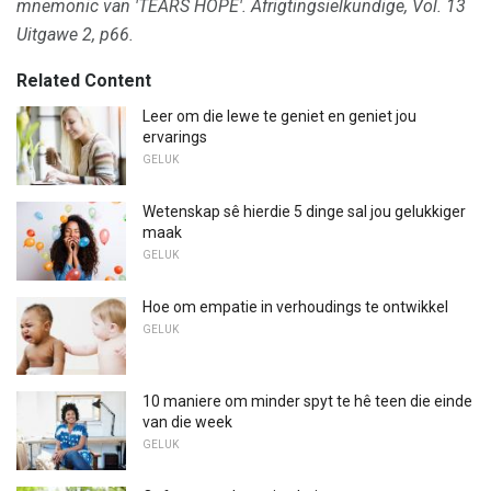
mnemonic van 'TEARS HOPE'.
Afrigtingsielkundige, Vol.
13
Uitgawe 2, p66.
Related Content
Leer om die lewe te geniet en geniet jou
ervarings
GELUK
Wetenskap sê hierdie 5 dinge sal jou gelukkiger
maak
GELUK
Hoe om empatie in verhoudings te ontwikkel
GELUK
10 maniere om minder spyt te hê teen die einde
van die week
GELUK