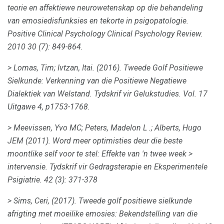
teorie en affektiewe neurowetenskap op die behandeling
van emosiedisfunksies en tekorte in psigopatologie.
Positive Clinical Psychology Clinical Psychology Review.
2010 30 (7): 849-864.
> Lomas, Tim;
Ivtzan, Itai.
(2016).
Tweede Golf Positiewe
Sielkunde: Verkenning van die Positiewe Negatiewe
Dialektiek van Welstand.
Tydskrif vir Gelukstudies.
Vol.
17
Uitgawe 4, p1753-1768.
> Meevissen, Yvo MC;
Peters, Madelon L .;
Alberts, Hugo
JEM (2011).
Word meer optimisties deur die beste
moontlike self voor te stel: Effekte van 'n twee week
>
intervensie.
Tydskrif vir Gedragsterapie en Eksperimentele
Psigiatrie.
42
(3): 371-378
> Sims, Ceri, (2017).
Tweede golf positiewe sielkunde
afrigting met moeilike emosies: Bekendstelling van die