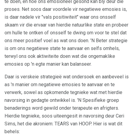
te doen, en hoe ons emosioneel gesond kan bly deur die
proses. Net soos daar voordele vir negatiewe emosies is,
is daar nadele vir "vals positiwiteit" waar ons onsself
skaam vir die ervaar van hierdie natuurlike state en probeer
om hulle te ontken of onsself te dwing om voor te stel dat
ons meer positief voel as wat ons doen. 'N Beter strategie
is om ons negatiewe state te aanvaar en selfs omhels,
terwyl ons ook aktiwiteite doen wat die ongemaklike
emosies op 'n egte manier kan balanseer.
Daar is verskeie strategieë wat ondersoek en aanbeveel is
as 'n manier om negatiewe emosies te aanvaar en te
verwerk, sowel as opkomende tegnieke wat met hierdie
navorsing in gedagte ontwikkel is. 'N Spesifieke groep
benaderings word gewild onder terapeute en afrigters.
Hierdie tegnieke, soos uiteengesit in navorsing deur Ceri
Sims, het die akroniem: TEARS van HOOP. Hier is wat dit
behels: