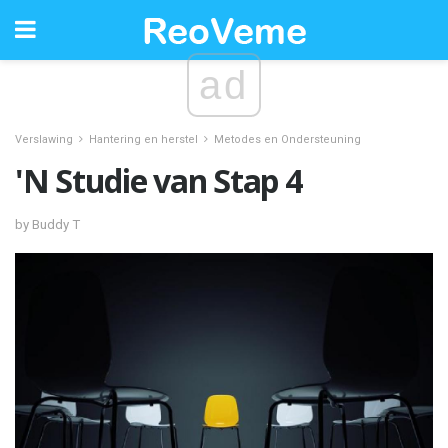
ad
Verslawing
Hantering en herstel
Metodes en Ondersteuning
'N Studie van Stap 4
by Buddy T