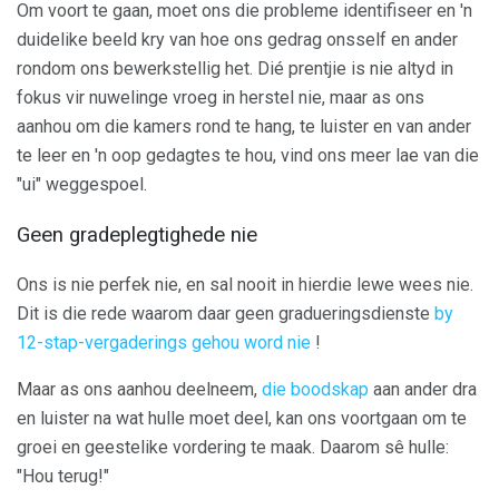
Om voort te gaan, moet ons die probleme identifiseer en 'n
duidelike beeld kry van hoe ons gedrag onsself en ander
rondom ons bewerkstellig het. Dié prentjie is nie altyd in
fokus vir nuwelinge vroeg in herstel nie, maar as ons
aanhou om die kamers rond te hang, te luister en van ander
te leer en 'n oop gedagtes te hou, vind ons meer lae van die
"ui" weggespoel.
Geen gradeplegtighede nie
Ons is nie perfek nie, en sal nooit in hierdie lewe wees nie.
Dit is die rede waarom daar geen gradueringsdienste
by
12-stap-vergaderings gehou word nie
!
Maar as ons aanhou deelneem,
die boodskap
aan ander dra
en luister na wat hulle moet deel, kan ons voortgaan om te
groei en geestelike vordering te maak. Daarom sê hulle:
"Hou terug!"