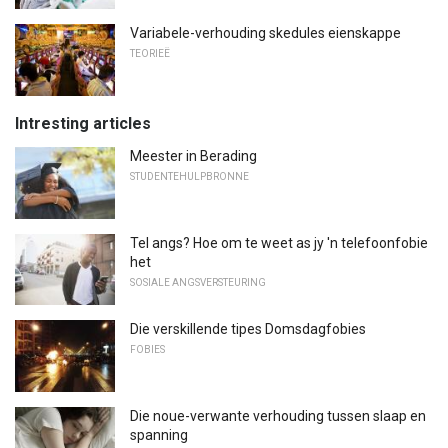
Variabele-verhouding skedules eienskappe
TEORIEË
Intresting articles
Meester in Berading
STUDENTEHULPBRONNE
Tel angs? Hoe om te weet as jy 'n telefoonfobie
het
SOSIALE ANGSVERSTEURING
Die verskillende tipes Domsdagfobies
FOBIES
Die noue-verwante verhouding tussen slaap en
spanning