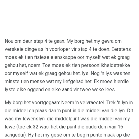
Nou om deur stap 4 te gaan. My borg het my gevra om
verskeie dinge as 'n voorloper vir stap 4 te doen. Eerstens
moes ek tien fisiese eienskappe oor myself wat ek graag
gehou het, noem. Toe moes ek tien persoonlikheidstrekke
oor myself wat ek graag gehou het, lys. Nog 'n lys was ten
minste tien mense wat my liefgehad het. Ek moes hierdie
lyste elke oggend en elke aand vir twee weke lees.
My borg het voortgegaan: Neem 'n velvraestel. Trek 'n lyn in
die middel en plaas dan 'n punt in die middel van die lyn. Dit
was my lewenslyn, die middelpunt was die middel van my
lewe (toe ek 32 was, het die punt die ouderdom van 16
aangedui). Hy het my gesê om te begin punte maak op die