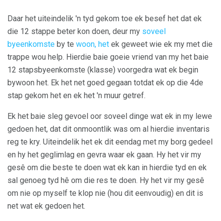
Daar het uiteindelik 'n tyd gekom toe ek besef het dat ek
die 12 stappe beter kon doen, deur my
soveel
byeenkomste
by te
woon, het
ek geweet wie ek my met die
trappe wou help. Hierdie baie goeie vriend van my het baie
12 stapsbyeenkomste (klasse) voorgedra wat ek begin
bywoon het. Ek het net goed gegaan totdat ek op die 4de
stap gekom het en ek het 'n muur getref.
Ek het baie sleg gevoel oor soveel dinge wat ek in my lewe
gedoen het, dat dit onmoontlik was om al hierdie inventaris
reg te kry. Uiteindelik het ek dit eendag met my borg gedeel
en hy het geglimlag en gevra waar ek gaan. Hy het vir my
gesê om die beste te doen wat ek kan in hierdie tyd en ek
sal genoeg tyd hê om die res te doen. Hy het vir my gesê
om nie op myself te klop nie (hou dit eenvoudig) en dit is
net wat ek gedoen het.