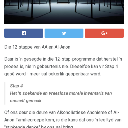
Die 12 stappe van AA en Al-Anon
Daar is 'n gesegde in die 12-stap-programme dat herstel 'n
proses is, nie 'n gebeurtenis nie. Dieselfde kan vir Stap 4
gesê word - meer sal sekerlik geopenbaar word.
Stap 4
Het 'n soekende en vreeslose morele inventaris van
onsself gemaak.
Of ons deur die deure van Alkoholistiese Anonieme of Al-
Anon Familiegroepe kom, is die kans dat ons 'n leeftyd van
"stinkende denke" by ons sal bring.