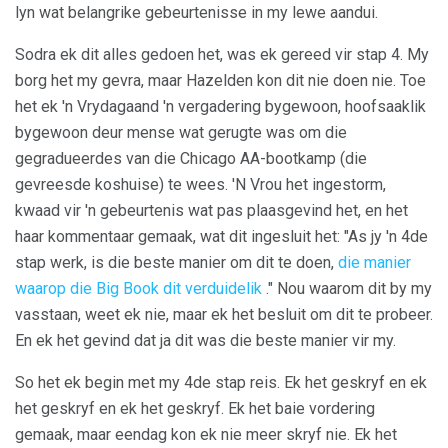
lyn wat belangrike gebeurtenisse in my lewe aandui.
Sodra ek dit alles gedoen het, was ek gereed vir stap 4. My
borg het my gevra, maar Hazelden kon dit nie doen nie. Toe
het ek 'n Vrydagaand 'n vergadering bygewoon, hoofsaaklik
bygewoon deur mense wat gerugte was om die
gegradueerdes van die Chicago AA-bootkamp (die
gevreesde koshuise) te wees. 'N Vrou het ingestorm,
kwaad vir 'n gebeurtenis wat pas plaasgevind het, en het
haar kommentaar gemaak, wat dit ingesluit het: "As jy 'n 4de
stap werk, is die beste manier om dit te doen,
die manier
waarop die Big Book dit verduidelik
." Nou waarom dit by my
vasstaan, weet ek nie, maar ek het besluit om dit te probeer.
En ek het gevind dat ja dit was die beste manier vir my.
So het ek begin met my 4de stap reis. Ek het geskryf en ek
het geskryf en ek het geskryf. Ek het baie vordering
gemaak, maar eendag kon ek nie meer skryf nie. Ek het