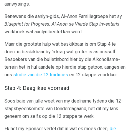
aanwysings.
Benewens die aanlyn-gids, Al-Anon Familiegroepe het sy
Blueprint for Progress: Al-Anon se Vierde Stap Inventaris
werkboek wat aanlyn bestel kan word.
Maar die grootste hulp wat beskikbaar is om Stap 4 te
doen, is beskikbaar by 'n krag wat groter is as onsself.
Besoekers van die bulletinbord hier by die Alkoholisme-
terrein het in hul aandele op hierdie stap getoon, aangesien
ons
studie van die 12 tradisies
en 12 stappe voortduur:
Stap 4: Daaglikse voorraad
Soos baie van julle weet van my deelname tydens die 12-
stapsbyeenkomste van Donderdagaand, het dit my lank
geneem om selfs op die 12 stappe te werk.
Ek het my Sponsor vertel dat al wat ek moes doen,
die