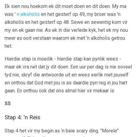
Ek sien nou hoekom ek dit moet doen en dit doen. My ma
was '
n alkoholis
en het gesterf op 49, my broer was 'n
alkoholis en het gesterf op 48. Sewe en sewentig kom vir
my en ek gaan nie. As ek in die verlede kyk, het ek my nou
meer as ooit verstaan ​​waarom ek met 'n alkoholis getrou
het.
Hierdie stap is moeilik - hierdie stap kan pynlik wees -
maar ek vra net dat jy dit doen. Een uur per dag is nie soveel
tyd nie, skryf die antwoorde uit en wees eerlik met jouself
en onthou dat God met jou is as daardie pyn reg in jou hart
gaan. En onthou ook dat ons almal hier vir mekaar is.
SS
Stap 4: 'n Reis
Stap 4 het vir my begin as 'n baie scary ding. "Morele"