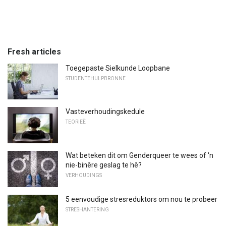
Fresh articles
Toegepaste Sielkunde Loopbane
STUDENTEHULPBRONNE
Vasteverhoudingskedule
TEORIEË
Wat beteken dit om Genderqueer te wees of 'n
nie-binêre geslag te hê?
VERHOUDINGS
5 eenvoudige stresreduktors om nou te probeer
STRESHANTERING