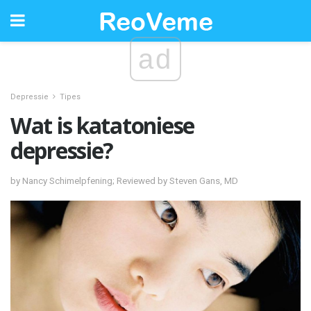
ad
Depressie
Tipes
Wat is katatoniese
depressie?
by Nancy Schimelpfening; Reviewed by Steven Gans, MD