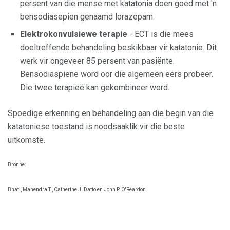
persent van die mense met katatonia doen goed met 'n
bensodiasepien genaamd lorazepam.
Elektrokonvulsiewe terapie
- ECT is die mees
doeltreffende behandeling beskikbaar vir katatonie. Dit
werk vir ongeveer 85 persent van pasiënte.
Bensodiaspiene word oor die algemeen eers probeer.
Die twee terapieë kan gekombineer word.
Spoedige erkenning en behandeling aan die begin van die
katatoniese toestand is noodsaaklik vir die beste
uitkomste.
Bronne:
Bhati, Mahendra T., Catherine J. Datto en John P. O'Reardon.