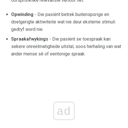
oorspronklike relevansie verloor het.
Opwinding
- Die pasiënt betrek buitensporige en
doelgerigte aktiwiteite wat nie deur eksterne stimuli
gedryf word nie.
Spraakafwykings
- Die pasiënt se toespraak kan
sekere onreëlmatighede uitstal, soos herhaling van wat
ander mense sê of eentonige spraak.
ad