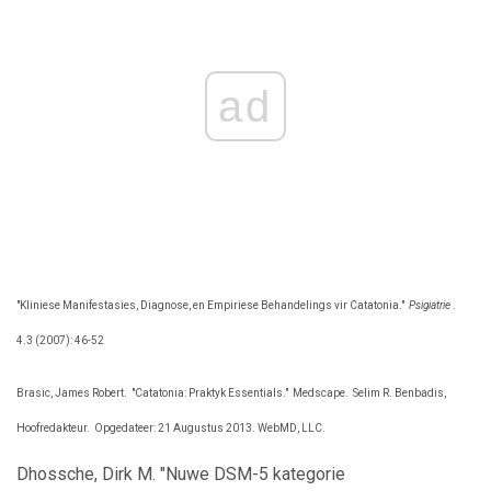
ad
"Kliniese Manifestasies, Diagnose, en Empiriese Behandelings vir Catatonia."
Psigiatrie
.
4.3 (2007): 46-52
Brasic, James Robert.
"Catatonia: Praktyk Essentials."
Medscape.
Selim R. Benbadis,
Hoofredakteur.
Opgedateer: 21 Augustus 2013. WebMD, LLC.
Dhossche, Dirk M. "Nuwe DSM-5 kategorie