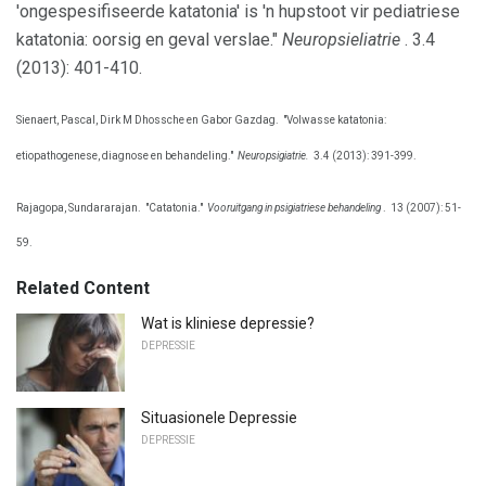
'ongespesifiseerde katatonia' is 'n hupstoot vir pediatriese
katatonia: oorsig en geval verslae."
Neuropsieliatrie
. 3.4
(2013): 401-410.
Sienaert, Pascal, Dirk M Dhossche en Gabor Gazdag.
"Volwasse katatonia:
etiopathogenese, diagnose en behandeling."
Neuropsigiatrie.
3.4 (2013): 391-399.
Rajagopa, Sundararajan.
"Catatonia."
Vooruitgang in psigiatriese behandeling
.
13 (2007): 51-
59.
Related Content
Wat is kliniese depressie?
DEPRESSIE
Situasionele Depressie
DEPRESSIE