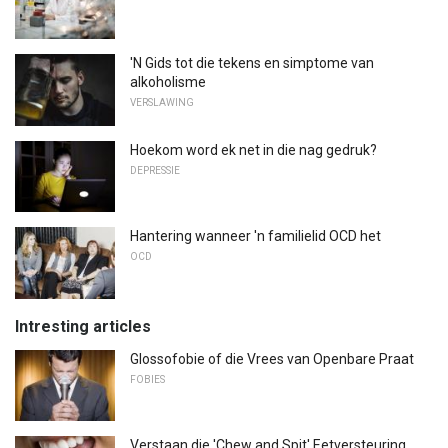
'N Gids tot die tekens en simptome van
alkoholisme
VERSLAWING
Hoekom word ek net in die nag gedruk?
DEPRESSIE
Hantering wanneer 'n familielid OCD het
OCD
Intresting articles
Glossofobie of die Vrees van Openbare Praat
FOBIES
Verstaan ​​die 'Chew and Spit' Eetversteuring