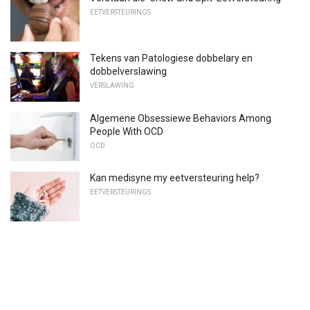
EETVERSTEURINGS
Tekens van Patologiese dobbelary en
dobbelverslawing
VERSLAWING
Algemene Obsessiewe Behaviors Among
People With OCD
OCD
Kan medisyne my eetversteuring help?
EETVERSTEURINGS