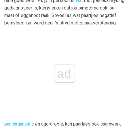
baie goed weet. As jy 'n persoon is
wat
met paniekafwyking
gediagnoseer is, kan jy erken dat jou simptome ook jou
maat of eggenoot raak. Soveel as wat paartjies negatief
beïnvloed kan word deur 'n stryd met paniekversteuring,
ad
paniekaanvalle
en agorafobie, kan paartjies ook saamwerk