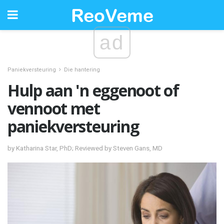
ad
Paniekversteuring
Die hantering
Hulp aan 'n eggenoot of
vennoot met
paniekversteuring
by Katharina Star, PhD; Reviewed by Steven Gans, MD