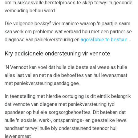
om 'n suksesvolle herstelproses te skep terwyl 'n gesonde
verhouding behou word.
Die volgende beskryf vier maniere waarop 'n paartjie saam
kan werk om probleme wat verband hou met een partner se
diagnose van paniekversteuring en
agorafobie te bestuur
.
Kry addisionele ondersteuning vir vennote
'N Vennoot kan voel dat hulle die beste sal wees as hulle
alles laat val en net na die behoeftes van hul lewensmaat
met paniekversteuring aandag gee.
In teenstelling met hierdie oortuiging is dit eintlik belangrik
dat vennote van diegene met paniekversteuring tyd
spandeer op hul eie sorgsorgbehoeftes. Dit beteken dat
hulle 'n sosiale, werk-, ontspannings- en geestelike lewe
handhaaf terwyl hulle bly ondersteunend teenoor hul
lewensmaat.