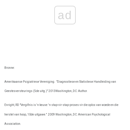
ad
Bronne:
Amerikaanse Psigiatriese Vereniging.
"Diagnostiese en Statistiese Handleiding van
Geestesversteurings (5de uitg.)" 2013Washington, DC: Author.
Enright, RD "Vergifnis is 'n keuse: 'n stap-vir-stap-proses vir die oplos van woede en die
herstel van hoop, 10de uitgawe."
2009 Washington, DC: American Psychological
Association.