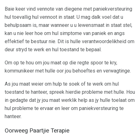
Baie keer vind vennote van diegene met paniekversteuring
hul toevallig hul vennoot in staat. U mag dalk voel dat u
behulpsaam is, maar wanneer u u lewensmaat in staat stel,
kan u nie leer hoe om hul simptome van paniek en angs
effektief te bestuur nie. Dit is hulle verantwoordelikheid om
deur stryd te werk en hul toestand te bepaal.
Om op te hou om jou maat op die regte spoor te kry,
kommunikeer met hulle oor jou behoeftes en verwagtinge.
As jou maat weier om hulp te soek of te werk om hul
toestand te hanteer, spreek hierdie probleme met hulle. Hou
in gedagte dat jy jou maat werklik help as jy hulle toelaat om
hul probleme te ervaar en leer om paniekversteuring te
hanteer.
Oorweeg Paartjie Terapie