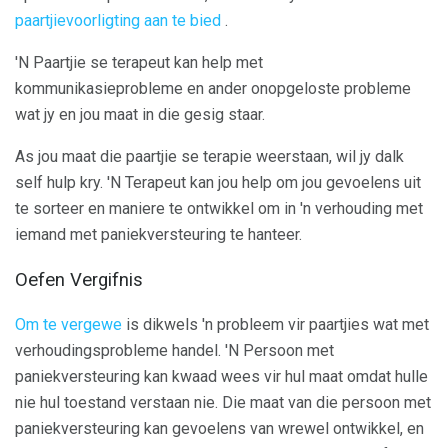
paartjievoorligting aan te bied
.
'N Paartjie se terapeut kan help met
kommunikasieprobleme en ander onopgeloste probleme
wat jy en jou maat in die gesig staar.
As jou maat die paartjie se terapie weerstaan, wil jy dalk
self hulp kry. 'N Terapeut kan jou help om jou gevoelens uit
te sorteer en maniere te ontwikkel om in 'n verhouding met
iemand met paniekversteuring te hanteer.
Oefen Vergifnis
Om te vergewe
is dikwels 'n probleem vir paartjies wat met
verhoudingsprobleme handel. 'N Persoon met
paniekversteuring kan kwaad wees vir hul maat omdat hulle
nie hul toestand verstaan ​​nie. Die maat van die persoon met
paniekversteuring kan gevoelens van wrewel ontwikkel, en