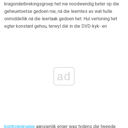
kragonderbrekingsgroep het nie noodwendig beter op die
geheuetoetse gedoen nie, ná die leemtes as wat hulle
onmiddellik ná die leertaak gedoen het. Hul vertoning het
egter konstant gehou, terwyl dié in die DVD-kyk- en
ad
kontrolegroepe
aansienlik erger was tydens die tweede