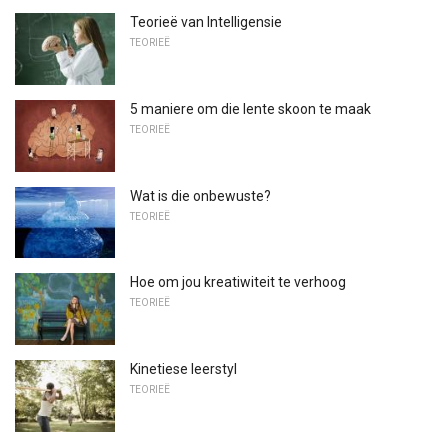
Teorieë van Intelligensie
TEORIEË
5 maniere om die lente skoon te maak
TEORIEË
Wat is die onbewuste?
TEORIEË
Hoe om jou kreatiwiteit te verhoog
TEORIEË
Kinetiese leerstyl
TEORIEË