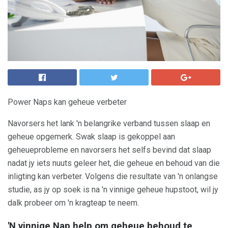
Power Naps kan geheue verbeter
Navorsers het lank 'n belangrike verband tussen slaap en
geheue opgemerk. Swak slaap is gekoppel aan
geheueprobleme en navorsers het selfs bevind dat slaap
nadat jy iets nuuts geleer het, die geheue en behoud van die
inligting kan verbeter. Volgens die resultate van 'n onlangse
studie, as jy op soek is na 'n vinnige geheue hupstoot, wil jy
dalk probeer om 'n kragteap te neem.
'N vinnige Nap help om geheue behoud te