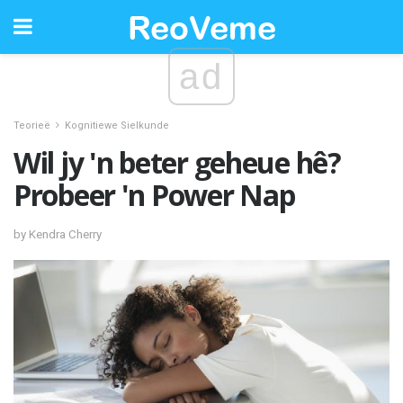
ad
Teorieë
Kognitiewe Sielkunde
Wil jy 'n beter geheue hê?
Probeer 'n Power Nap
by Kendra Cherry