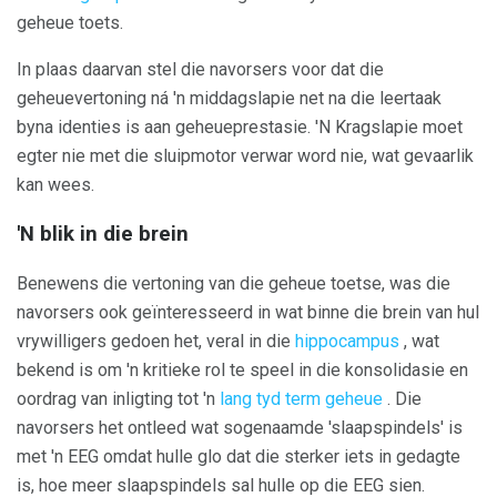
geheue toets.
In plaas daarvan stel die navorsers voor dat die
geheuevertoning ná 'n middagslapie net na die leertaak
byna identies is aan geheueprestasie. 'N Kragslapie moet
egter nie met die sluipmotor verwar word nie, wat gevaarlik
kan wees.
'N blik in die brein
Benewens die vertoning van die geheue toetse, was die
navorsers ook geïnteresseerd in wat binne die brein van hul
vrywilligers gedoen het, veral in die
hippocampus
, wat
bekend is om 'n kritieke rol te speel in die konsolidasie en
oordrag van inligting tot 'n
lang tyd term geheue
. Die
navorsers het ontleed wat sogenaamde 'slaapspindels' is
met 'n EEG omdat hulle glo dat die sterker iets in gedagte
is, hoe meer slaapspindels sal hulle op die EEG sien.