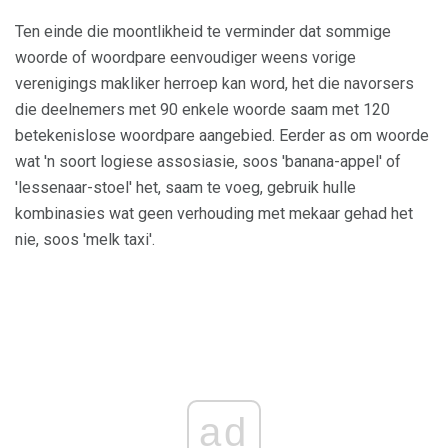
Ten einde die moontlikheid te verminder dat sommige
woorde of woordpare eenvoudiger weens vorige
verenigings makliker herroep kan word, het die navorsers
die deelnemers met 90 enkele woorde saam met 120
betekenislose woordpare aangebied. Eerder as om woorde
wat 'n soort logiese assosiasie, soos 'banana-appel' of
'lessenaar-stoel' het, saam te voeg, gebruik hulle
kombinasies wat geen verhouding met mekaar gehad het
nie, soos 'melk taxi'.
ad