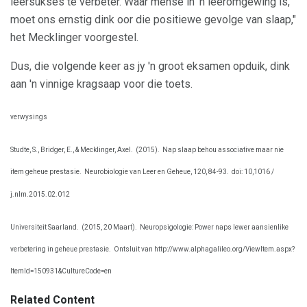
leersukses te verbeter. Waar mense in 'n leeromgewing is,
moet ons ernstig dink oor die positiewe gevolge van slaap,"
het Mecklinger voorgestel.
Dus, die volgende keer as jy 'n groot eksamen opduik, dink
aan 'n vinnige kragsaap voor die toets.
verwysings
Studte, S., Bridger, E., & Mecklinger, Axel.
(2015).
Nap slaap behou associative maar nie
item geheue prestasie.
Neurobiologie van Leer en Geheue, 120, 84-93.
doi: 10,1016 /
j.nlm.2015.02.012
Universiteit Saarland.
(2015, 20 Maart).
Neuropsigologie: Power naps lewer aansienlike
verbetering in geheue prestasie.
Ontsluit van http://www.alphagalileo.org/ViewItem.aspx?
ItemId=150931&CultureCode=en
Related Content