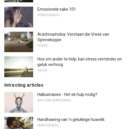
Emosionele sake 101
VERHOUDINGS
Arachnophobia: Verstaan ​​die Vrees van
Spinnekoppe
FOBIES
Hoe om ander te help, kan stress verminder en
geluk verhoog
GELUK
Intresting articles
Hallusinasies - Het ek hulp nodig?
BIPOLÊRE VERSTEURING
Handhawing van 'n gelukkige huwelik
VERHOUDINGS