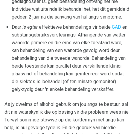
gediagnoseer is, geen behandeling ontvang het nie.
Individue wat uiteindelik behandel het, het dit gemiddeld
gedoen 2 jaar na die aanvang van hul angs simptome.
Daar
is egter
effektiewe behandelings vir beide
GAD
en
substansgebruiksversteurings. Afhangende van watter
wanorde primêre en die erns van elke toestand word,
kan behandeling van een wanorde gevolg word deur
behandeling van die tweede wanorde. Behandeling van
beide toestande kan parallel deur verskillende klinici
plaasvind, of behandeling kan geïntegreer word sodat
die siektes is. behandel (of ten minste gemonitor)
gelyktydig deur 'n enkele behandeling verskaffer.
As jy dwelms of alkohol gebruik om jou angs te bestuur, sal
dit nie waarskynlik die oplossing vir die probleem wees nie.
Terwyl sommige stowwe op die korttermyn met angs kan
help, is hul gevolge tydelik. En die gebruik van hierdie