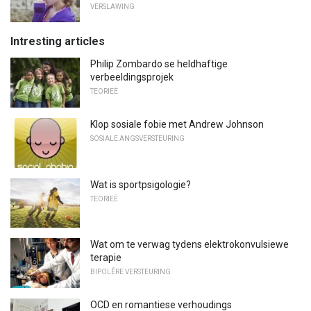
VERSLAWING
Intresting articles
Philip Zombardo se heldhaftige
verbeeldingsprojek
TEORIEË
Klop sosiale fobie met Andrew Johnson
SOSIALE ANGSVERSTEURING
Wat is sportpsigologie?
TEORIEË
Wat om te verwag tydens elektrokonvulsiewe
terapie
BIPOLÊRE VERSTEURING
OCD en romantiese verhoudings