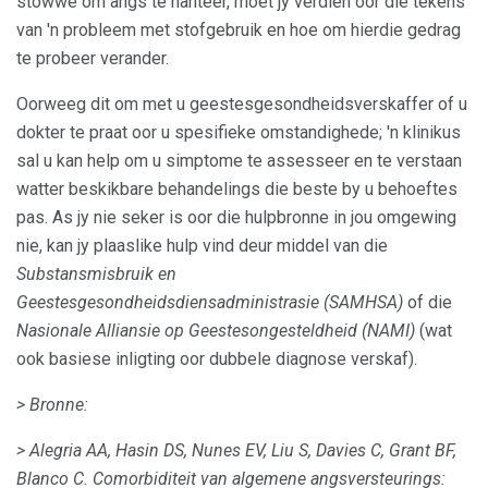
stowwe om angs te hanteer, moet jy verdien oor die tekens
van 'n probleem met stofgebruik en hoe om hierdie gedrag
te probeer verander.
Oorweeg dit om met u geestesgesondheidsverskaffer of u
dokter te praat oor u spesifieke omstandighede; 'n klinikus
sal u kan help om u simptome te assesseer en te verstaan ​​
watter beskikbare behandelings die beste by u behoeftes
pas. As jy nie seker is oor die hulpbronne in jou omgewing
nie, kan jy plaaslike hulp vind deur middel van die
Substansmisbruik en
Geestesgesondheidsdiensadministrasie (SAMHSA)
of die
Nasionale Alliansie op Geestesongesteldheid (NAMI)
(wat
ook basiese inligting oor dubbele diagnose verskaf).
> Bronne:
> Alegria AA, Hasin DS, Nunes EV, Liu S, Davies C, Grant BF,
Blanco C. Comorbiditeit van algemene angsversteurings: