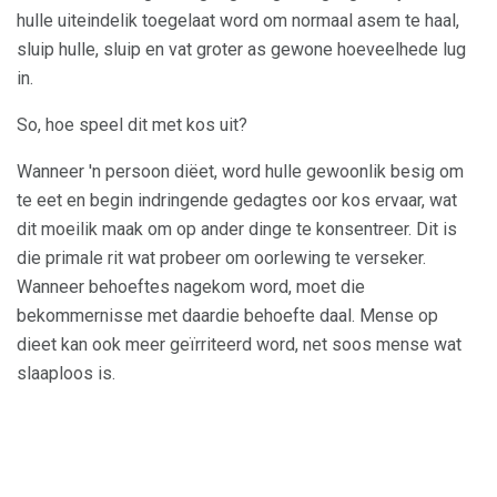
hulle uiteindelik toegelaat word om normaal asem te haal,
sluip hulle, sluip en vat groter as gewone hoeveelhede lug
in.
So, hoe speel dit met kos uit?
Wanneer 'n persoon diëet, word hulle gewoonlik besig om
te eet en begin indringende gedagtes oor kos ervaar, wat
dit moeilik maak om op ander dinge te konsentreer. Dit is
die primale rit wat probeer om oorlewing te verseker.
Wanneer behoeftes nagekom word, moet die
bekommernisse met daardie behoefte daal. Mense op
dieet kan ook meer geïrriteerd word, net soos mense wat
slaaploos is.