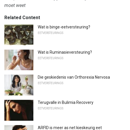
moet weet
Related Content
Wat is binge-eetversteuring?
EETVERSTEURINGS
Wat is Ruminasieversteuring?
EETVERSTEURINGS
Die geskiedenis van Orthorexia Nervosa
EETVERSTEURINGS
Terugvalle in Bulimia Recovery
EETVERSTEURINGS
ARFID is meer as net kieskeurig eet