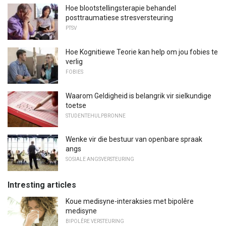
Hoe blootstellingsterapie behandel
posttraumatiese stresversteuring
PTSV
Hoe Kognitiewe Teorie kan help om jou fobies te
verlig
FOBIES
Waarom Geldigheid is belangrik vir sielkundige
toetse
STUDENTEHULPBRONNE
Wenke vir die bestuur van openbare spraak
angs
SOSIALE ANGSVERSTEURING
Intresting articles
Koue medisyne-interaksies met bipolêre
medisyne
BIPOLÊRE VERSTEURING