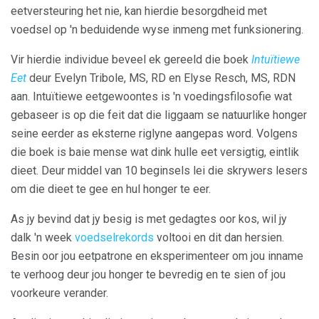
eetversteuring het nie, kan hierdie besorgdheid met
voedsel op 'n beduidende wyse inmeng met funksionering.
Vir hierdie individue beveel ek gereeld die boek
Intuïtiewe
Eet
deur Evelyn Tribole, MS, RD en Elyse Resch, MS, RDN
aan. Intuïtiewe eetgewoontes is 'n voedingsfilosofie wat
gebaseer is op die feit dat die liggaam se natuurlike honger
seine eerder as eksterne riglyne aangepas word. Volgens
die boek is baie mense wat dink hulle eet versigtig, eintlik
dieet. Deur middel van 10 beginsels lei die skrywers lesers
om die dieet te gee en hul honger te eer.
As jy bevind dat jy besig is met gedagtes oor kos, wil jy
dalk 'n week
voedselrekords
voltooi en dit dan hersien.
Besin oor jou eetpatrone en eksperimenteer om jou inname
te verhoog deur jou honger te bevredig en te sien of jou
voorkeure verander.