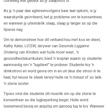
Oorweeg wat gebeur as jy slaaploos is.
As jy 'n paar dae agtereenvolgens baie laat opkom, is jy
waarskynlik geïrriteerd, het jy probleme om te konsentreer,
en wanneer jy uiteindelik slaap, slaap jy langer as op die
tipiese nag.
Om te demonstreer hoe dit verband hou met kos en dieet,
Kathy Kater, LICSW, skrywer van
Gesonde Liggame:
Onderrig van Kinders wat hulle moet weet
, 'n
gesondheidskurrikulum, bied 'n lesplan waarin sy studente
aanmoedig om 'n "lugdieet" te probeer. Studente kry 'n
drinkstrooi en word gevra om in en uit deur die strooi in te
haal, hul neuse te steek terwyl hulle na 'n minuut of so lank
'n storie luister.
Tipies vind die studente dit moeilik om op die storie te
konsentreer as die lugbeperking begin. Hulle word
toenemend besig en angstig om genoeg lug te kry. Wanneer