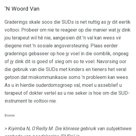
'N Woord Van
Graderings skale soos die SUDs is net nuttig as jy dit eerlik
voltooi. Probeer om nie te reageer op die manier wat jy dink
jou terapeut wil hê nie, aangesien dit 'n val kan wees vir
diegene met 'n sosiale angsversteuring. Plaas eerder
graderings gebaseer op hoe jy voel in die oomblik, ongeag
of jy dink dit is goed of sleg om so te voel. Navorsing oor
die gebruik van die SUDs met kinders en tieners het veral
getoon dat miskommunikasie soms 'n probleem kan wees.
As u in hierdie ouderdomsgroep val, moet u asseblief u
terapeut of dokter vertel as u nie seker is hoe om die SUD-
instrument te voltooi nie.
Bronne:
> Kiyimba N, O'Reilly M. Die kliniese gebruik van subjektiewe