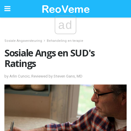
ad
Sosiale Angsversteuring
Behandeling en terapie
Sosiale Angs en SUD's
Ratings
by Arlin Cuncic; Reviewed by Steven Gans, MD