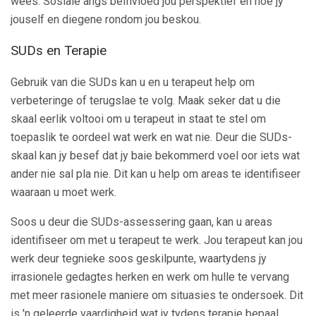
wees. Sosiale angs beïnvloed jou perspektief en hoe jy
jouself en diegene rondom jou beskou.
SUDs en Terapie
Gebruik van die SUDs kan u en u terapeut help om
verbeteringe of terugslae te volg. Maak seker dat u die
skaal eerlik voltooi om u terapeut in staat te stel om
toepaslik te oordeel wat werk en wat nie. Deur die SUDs-
skaal kan jy besef dat jy baie bekommerd voel oor iets wat
ander nie sal pla nie. Dit kan u help om areas te identifiseer
waaraan u moet werk.
Soos u deur die SUDs-assessering gaan, kan u areas
identifiseer om met u terapeut te werk. Jou terapeut kan jou
werk deur tegnieke soos geskilpunte, waartydens jy
irrasionele gedagtes herken en werk om hulle te vervang
met meer rasionele maniere om situasies te ondersoek. Dit
is 'n geleerde vaardigheid wat jy tydens terapie bepaal,