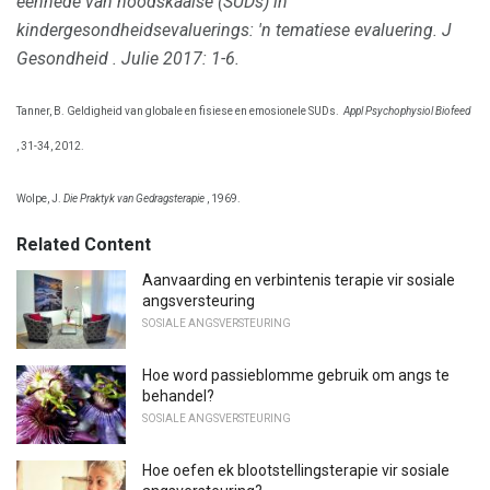
eenhede van noodskaalse (SUDs) in
kindergesondheidsevaluerings: 'n tematiese evaluering.
J
Gesondheid
.
Julie 2017: 1-6.
Tanner, B. Geldigheid van globale en fisiese en emosionele SUDs.
Appl Psychophysiol Biofeed
, 31-34, 2012.
Wolpe, J.
Die Praktyk van Gedragsterapie
, 1969.
Related Content
Aanvaarding en verbintenis terapie vir sosiale
angsversteuring
SOSIALE ANGSVERSTEURING
Hoe word passieblomme gebruik om angs te
behandel?
SOSIALE ANGSVERSTEURING
Hoe oefen ek blootstellingsterapie vir sosiale