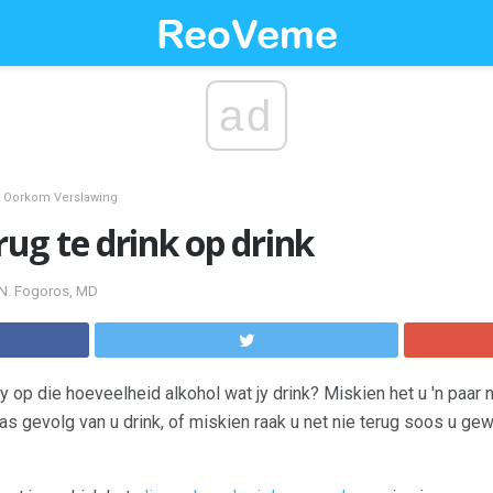
ad
Oorkom Verslawing
g te drink op drink
 N. Fogoros, MD
y op die hoeveelheid alkohol wat jy drink? Miskien het u 'n paar
s gevolg van u drink, of miskien raak u net nie terug soos u ge