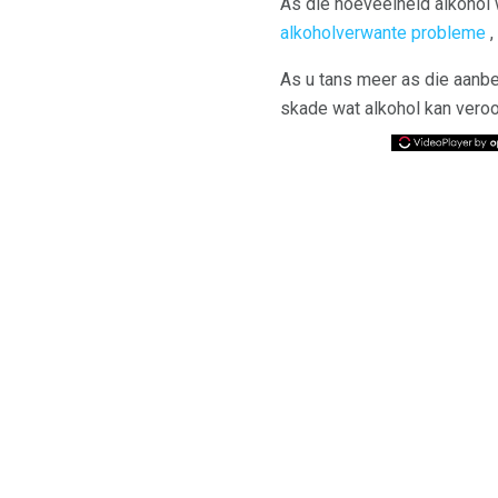
As die hoeveelheid alkohol w
alkoholverwante probleme
,
As u tans meer as die aanbev
skade wat alkohol kan veroor