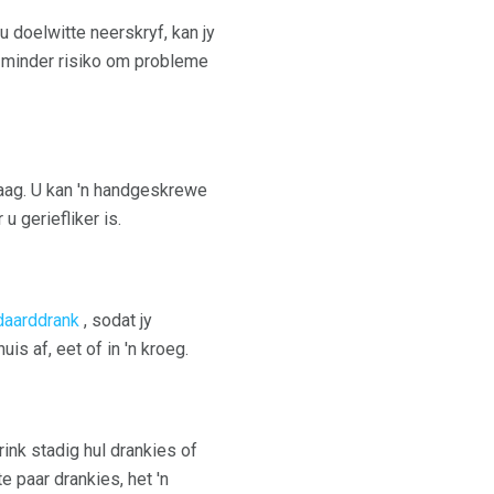
u doelwitte neerskryf, kan jy
e minder risiko om probleme
raag. U kan 'n handgeskrewe
u geriefliker is.
daarddrank
, sodat jy
is af, eet of in 'n kroeg.
ink stadig hul drankies of
e paar drankies, het 'n