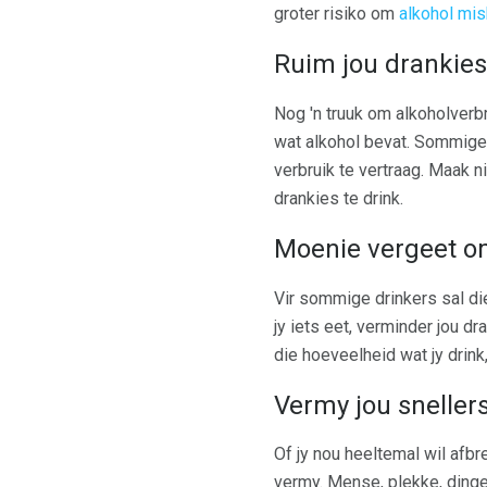
groter risiko om
alkohol mis
Ruim jou drankies
Nog 'n truuk om alkoholverbr
wat alkohol bevat. Sommige 
verbruik te vertraag. Maak ni
drankies te drink.
Moenie vergeet om
Vir sommige drinkers sal die 
jy iets eet, verminder jou dr
die hoeveelheid wat jy drink,
Vermy jou sneller
Of jy nou heeltemal wil afbr
vermy. Mense, plekke, dinge