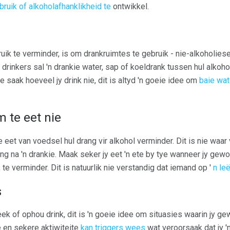
bruik of alkoholafhanklikheid te
ontwikkel.
uik te verminder, is om drankruimtes te gebruik - nie-alkoholies
drinkers sal 'n drankie water, sap of koeldrank tussen hul alkoh
e saak hoeveel jy drink nie, dit is altyd 'n goeie idee om
baie wat
 te eet nie
eet van voedsel hul drang vir alkohol verminder. Dit is nie waar v
ang na 'n drankie. Maak seker jy eet 'n ete by tye wanneer jy gewo
 te verminder. Dit is natuurlik nie verstandig dat iemand op '
n le
s
eek of ophou drink, dit is 'n goeie idee om situasies waarin jy ge
 en sekere aktiwiteite
kan triggers wees
wat veroorsaak dat jy '