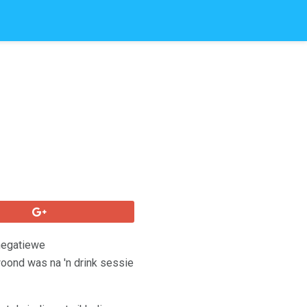
 negatiewe
woond was na 'n drink sessie