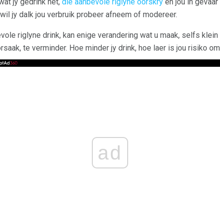
at jy gedrink het,
die aanbevole riglyne oorskry
en jou in gevaar 
 wil jy dalk jou verbruik probeer afneem of modereer.
ole riglyne drink, kan enige verandering wat u maak, selfs klein
saak, te verminder. Hoe minder jy drink, hoe laer is jou risiko o
ad