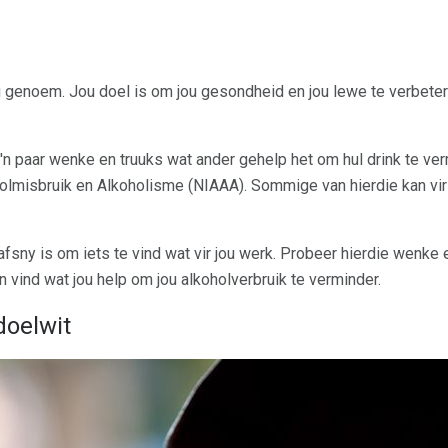
genoem. Jou doel is om jou gesondheid en jou lewe te verbeter 
'n paar wenke en truuks wat ander gehelp het om hul drink te ver
oholmisbruik en Alkoholisme (NIAAA). Sommige van hierdie kan v
afsny is om iets te vind wat vir jou werk. Probeer hierdie wenke 
en vind wat jou help om jou alkoholverbruik te verminder.
 doelwit