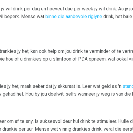
jy wil drink per dag en hoeveel dae per week jy wil drink. As jy jo
k wil beperk. Mense wat
binne die aanbevole riglyne
drink, het bai
ankies jy het, kan ook help om jou drink te verminder of te vert
sie hou of u drankies op u slimfoon of PDA opneem, wat ookal vir 
ies jy het, maak seker dat jy akkuraat is. Leer wat geld as 'n
stan
 gehad het. Hou by jou doelwit, selfs wanneer jy weg is van die hu
 om af te sny, is suksesvol deur hul drink te stimuleer. Hulle dr
 drankie per uur. Mense wat vinnig drankies drink, veral die eerst