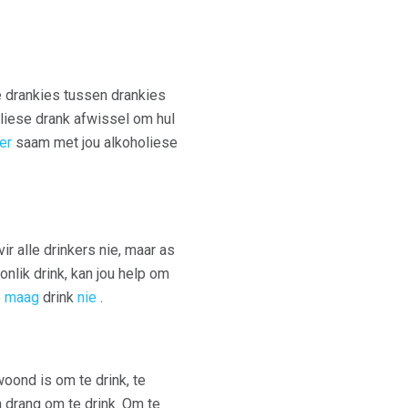
e drankies tussen drankies
oliese drank afwissel om hul
er
saam met jou alkoholiese
ir alle drinkers nie, maar as
onlik drink, kan jou help om
ë maag
drink
nie
.
woond is om te drink, te
n drang om te drink. Om te