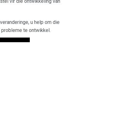
stel vir die ontwikkeling van
 veranderinge, u help om die
m probleme te ontwikkel.