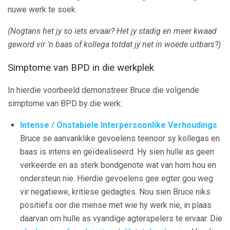
nuwe werk te soek.
(Nogtans het jy so iets ervaar? Het jy stadig en meer kwaad
geword vir 'n baas of kollega totdat jy net in woede uitbars?)
Simptome van BPD in die werkplek
In hierdie voorbeeld demonstreer Bruce die volgende
simptome van BPD by die werk:
Intense / Onstabiele Interpersoonlike Verhoudings
Bruce se aanvanklike gevoelens teenoor sy kollegas en
baas is intens en geïdealiseerd. Hy sien hulle as geen
verkeerde en as sterk bondgenote wat van hom hou en
ondersteun nie. Hierdie gevoelens gee egter gou weg
vir negatiewe, kritiese gedagtes. Nou sien Bruce niks
positiefs oor die mense met wie hy werk nie, in plaas
daarvan om hulle as vyandige agterspelers te ervaar. Die