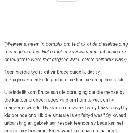
(Weereens, neem 'n oomblik om te dink of dit dieselfde ding
met u gebeur het. Het u met hoë verwagtinge net begin om
ontnugter te wees met diegene wat u eerste beïndruk was?)
Teen hierdie tyd is dit vir Bruce duidelik dat sy
toesighouers en kollegas hom nie hou nie en op hom pluk.
Uiteindelik kom Bruce aan die oortuiging dat die mense by
die kantoor probeer redes vind om hom te vuur, en hy
reageer in woede. Hy skreeu en sweer by sy baas terwyl hy
kla oor hoe onbillik die situasie is en "altyd was." Sy kwaad
uitbarsting en gebrek aan respek teenoor sy baas kan net
een manier beëindig: Bruce word laat gaan om na nog 'n