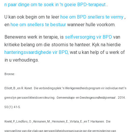
n paar dinge om te soek in 'n goeie BPD-terapeut
.
U kan ook begin om te leer
hoe om BPD snellers te vermy
,
en
hoe om snellers te bestuur
wanneer hulle voorkom.
Benewens werk in terapie, is
selfversorging vir BPD
van
kritieke belang om die stoornis te hanteer. Kyk na hierdie
hanteringsvaardighede vir BPD,
wat u kan help of u werk of
in u verhoudings.
Bronne:
Elliott, B., en R. Konet.
Die verbindingsplek: 'n Werkgereedheidsprogram vir individue met 'n
grenslyn persoonlikheidsversteuring.
Gemeenskaps- en Geestesgesondheidsjoernaal
.
2014.
50 (1): 41-5.
Knekt, P., Lindfors, O., Keinanen, M., Heinonen, E., Virtala, E., en T. Harkanen.
Die
voorspelling van die vlak van persoonlikheidsorganisasie oor die vermindering van