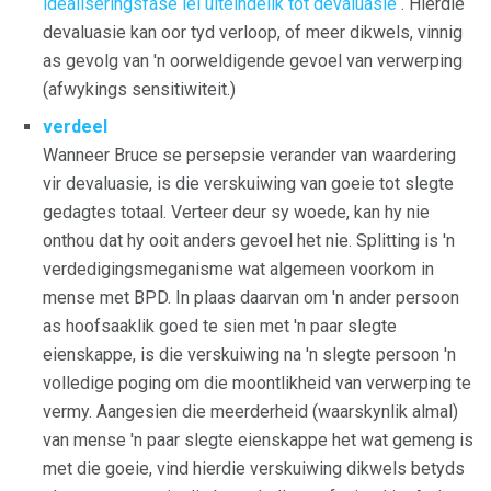
idealiseringsfase lei uiteindelik tot devaluasie
. Hierdie
devaluasie kan oor tyd verloop, of meer dikwels, vinnig
as gevolg van 'n oorweldigende gevoel van verwerping
(afwykings sensitiwiteit.)
verdeel
Wanneer Bruce se persepsie verander van waardering
vir devaluasie, is die verskuiwing van goeie tot slegte
gedagtes totaal. Verteer deur sy woede, kan hy nie
onthou dat hy ooit anders gevoel het nie. Splitting is 'n
verdedigingsmeganisme wat algemeen voorkom in
mense met BPD. In plaas daarvan om 'n ander persoon
as hoofsaaklik goed te sien met 'n paar slegte
eienskappe, is die verskuiwing na 'n slegte persoon 'n
volledige poging om die moontlikheid van verwerping te
vermy. Aangesien die meerderheid (waarskynlik almal)
van mense 'n paar slegte eienskappe het wat gemeng is
met die goeie, vind hierdie verskuiwing dikwels betyds