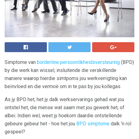
Simptome van
borderline persoonlikheidsversteuring
(BPD)
by die werk kan wissel, insluitende die verskillende
maniere waarop hierdie simtpoms jou werkverrigting kan
beïnvloed en die vermoë om in te pas by jou kollegas.
As jy BPD het, het jy dalk werkservarings gehad wat jou
ontstel het, die mense wat saam met jou gewerk het, of
albei. Indien wel, weet jy hoekom daardie ontstellende
gebeure gebeur het - hoe het jou
BPD simptome
dalk 'n rol
gespeel?