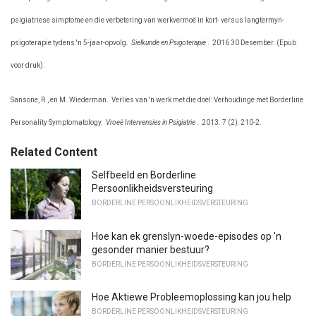
psigiatriese simptome en die verbetering van werkvermoë in kort- versus langtermyn-
psigoterapie tydens 'n 5-jaar-opvolg.
Sielkunde en Psigoterapie
.
2016 30 Desember. (Epub
voor druk).
Sansone, R., en M. Wiederman.
Verlies van 'n werk met die doel: Verhoudinge met Borderline
Personality Symptomatology.
Vroeë Intervensies in Psigiatrie
.
2013. 7 (2): 210-2.
Related Content
Selfbeeld en Borderline
Persoonlikheidsversteuring
BORDERLINE PERSOONLIKHEIDSVERSTEURING
Hoe kan ek grenslyn-woede-episodes op 'n
gesonder manier bestuur?
BORDERLINE PERSOONLIKHEIDSVERSTEURING
Hoe Aktiewe Probleemoplossing kan jou help
BORDERLINE PERSOONLIKHEIDSVERSTEURING