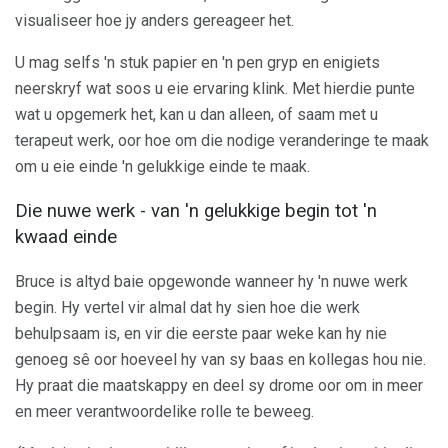
visualiseer hoe jy anders gereageer het.
U mag selfs 'n stuk papier en 'n pen gryp en enigiets
neerskryf wat soos u eie ervaring klink. Met hierdie punte
wat u opgemerk het, kan u dan alleen, of saam met u
terapeut werk, oor hoe om die nodige veranderinge te maak
om u eie einde 'n gelukkige einde te maak.
Die nuwe werk - van 'n gelukkige begin tot 'n
kwaad einde
Bruce is altyd baie opgewonde wanneer hy 'n nuwe werk
begin. Hy vertel vir almal dat hy sien hoe die werk
behulpsaam is, en vir die eerste paar weke kan hy nie
genoeg sê oor hoeveel hy van sy baas en kollegas hou nie.
Hy praat die maatskappy en deel sy drome oor om in meer
en meer verantwoordelike rolle te beweeg.