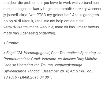
om deur die probleme in jou lewe te werk wat verband hou
met jou diagnose, kan jy begin om oomblikke te kry wanneer
jy jouself skryf "wat PTSD my geleer het." As u u gedagtes
so op skrif uitdruk, kan u nie net help om deur die
verskriklike trauma te werk nie, maar dit kan u meer bewus
maak van u genesing onderweg.
> Bronne:
> Engel CM.
Veerkragtigheid, Post-Traumatiese Spanning, en
Posttraumatiese Groei: Veterane- en Aktiewe Duty Militêre
Lede se Hantering van Trauma.
Verpleegkundige
Opvoedkunde Vandag
.
Desember 2016; 47: 57-60.
doi:
10,1016 / j.nedt.2016.04.001.