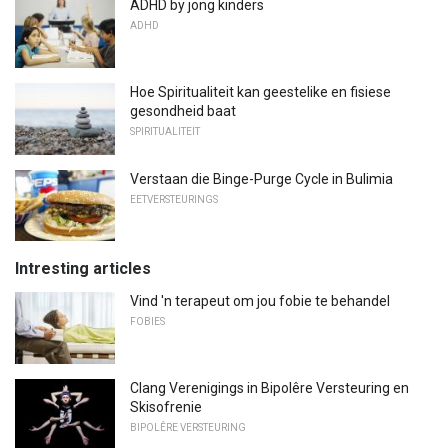
ADHD by jong kinders
ADHD
Hoe Spiritualiteit kan geestelike en fisiese
gesondheid baat
SPIRITUALITEIT
Verstaan ​​die Binge-Purge Cycle in Bulimia
EETVERSTEURINGS
Intresting articles
Vind 'n terapeut om jou fobie te behandel
FOBIES
Clang Verenigings in Bipolêre Versteuring en
Skisofrenie
BIPOLÊRE VERSTEURING