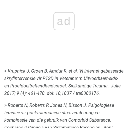
ad
> Krupnick J, Groen B, Amdur R, et al.
'N Internet-gebaseerde
skryfintervensie vir PTSD in Veterane: 'n Uitvoerbaarheids-
en Proefdoeltreffendheidsproef.
Sielkundige Trauma
.
Julie
2017; 9 (4): 461-470.
doi: 10,1037 / tra0000176.
> Roberts N, Roberts P, Jones N, Bisson J. Psigologiese
terapieë vir post-traumatiese stresversteuring en
kombinasie van die gebruik van Comorbid Substance.
Cochrane Databasis van Sistematiese Resensies
.
April