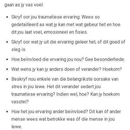
gaan as jy vas voel:
Skryf oor jou traumatiese ervaring. Wees so
gedetailleerd as wat jy kan met wat gebeur het en hoe
dit jou laat voel, emosioneel en fisies.
Skryf oor wat jy uit die ervaring geleer het, of dit goed of
sleg is.
Hoe beïnvloed die ervaring jou nou? Gee besonderhede.
Wat wens jy kan jy anders doen of verander? Hoekom?
Beskryf nou enkele van die belangrikste oorsake van
stres in jou lewe. Het dit verander sedert jou
traumatiese ervaring? Indien wel, hoe? Kan jy hoekom
vasstel?
Hoe het jou ervaring ander beïnvloed? Dit kan óf ander
mense wees wat betrokke was óf die mense in jou
lewe.