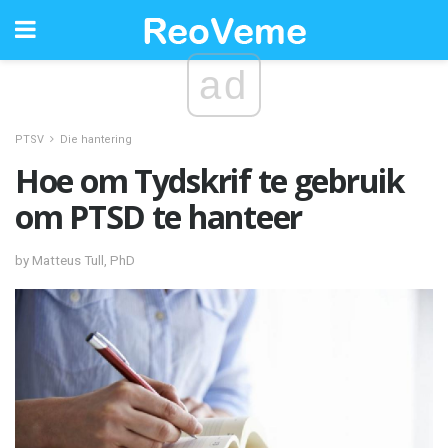
ad
PTSV
Die hantering
Hoe om Tydskrif te gebruik
om PTSD te hanteer
by Matteus Tull, PhD