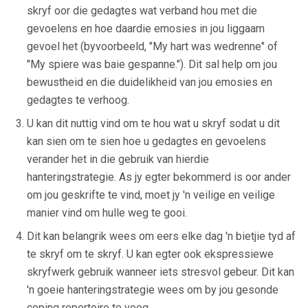
skryf oor die gedagtes wat verband hou met die
gevoelens en hoe daardie emosies in jou liggaam
gevoel het (byvoorbeeld, "My hart was wedrenne" of
"My spiere was baie gespanne."). Dit sal help om jou
bewustheid en die duidelikheid van jou emosies en
gedagtes te verhoog.
U kan dit nuttig vind om te hou wat u skryf sodat u dit
kan sien om te sien hoe u gedagtes en gevoelens
verander het in die gebruik van hierdie
hanteringstrategie. As jy egter bekommerd is oor ander
om jou geskrifte te vind, moet jy 'n veilige en veilige
manier vind om hulle weg te gooi.
Dit kan belangrik wees om eers elke dag 'n bietjie tyd af
te skryf om te skryf. U kan egter ook ekspressiewe
skryfwerk gebruik wanneer iets stresvol gebeur. Dit kan
'n goeie hanteringstrategie wees om by jou gesonde
coping repertoire te voeg.