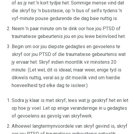
of as jy net 'n kort tydjie het. Sommige mense vind dat
die skryf by 'n busstasie, op 'n bus of selfs tydens 'n
vyf-minute pouse gedurende die dag baie nuttig is.
Neem 'n paar minute om te dink oor hoe jou PTSD of
traumatiese gebeurtenis jou en jou lewe beïnvloed het.
Begin om oor jou diepste gedagtes en gevoelens te
skryf oor jou PTSD of die traumatiese gebeurtenis wat
jy ervaar het. Skryf indien moontlik vir minstens 20
minute. (Let wel, dit is ideaal, maar weer, enige tyd is
dikwels nuttig, veral as jy dit moeilik vind om hierdie
hoeveelheid tyd elke dag te isoleer.)
Sodra jy klaar is met skryf, lees wat jy geskryf het en let
op hoe jy voel. Let op enige veranderinge in u gedagtes
of gevoelens as gevolg van skryfwerk.
Alhoewel langtermynvoordele van skryf gevind is, skryf
oor jou PTSD of traumatiese gebeurtenis natuurlik