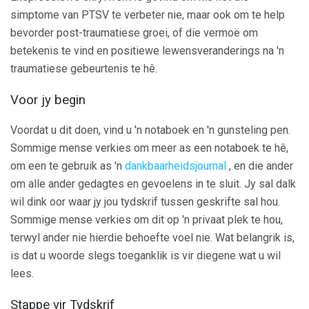
simptome van PTSV te verbeter nie, maar ook om te help
bevorder post-traumatiese groei, of die vermoë om
betekenis te vind en positiewe lewensveranderings na 'n
traumatiese gebeurtenis te hê.
Voor jy begin
Voordat u dit doen, vind u 'n notaboek en 'n gunsteling pen.
Sommige mense verkies om meer as een notaboek te hê,
om een ​​te gebruik as 'n
dankbaarheidsjournal
, en die ander
om alle ander gedagtes en gevoelens in te sluit. Jy sal dalk
wil dink oor waar jy jou tydskrif tussen geskrifte sal hou.
Sommige mense verkies om dit op 'n privaat plek te hou,
terwyl ander nie hierdie behoefte voel nie. Wat belangrik is,
is dat u woorde slegs toeganklik is vir diegene wat u wil
lees.
Stappe vir Tydskrif