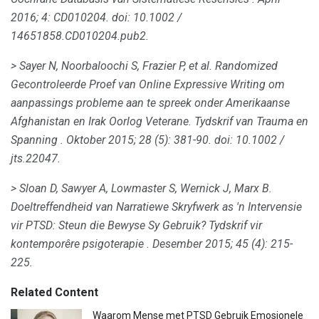
2016; 4: CD010204.
doi: 10.1002 /
14651858.CD010204.pub2.
> Sayer N, Noorbaloochi S, Frazier P, et al.
Randomized
Gecontroleerde Proef van Online Expressive Writing om
aanpassings probleme aan te spreek onder Amerikaanse
Afghanistan en Irak Oorlog Veterane.
Tydskrif van Trauma en
Spanning
.
Oktober 2015; 28 (5): 381-90.
doi: 10.1002 /
jts.22047.
> Sloan D, Sawyer A, Lowmaster S, Wernick J, Marx B.
Doeltreffendheid van Narratiewe Skryfwerk as 'n Intervensie
vir PTSD: Steun die Bewyse Sy Gebruik?
Tydskrif vir
kontemporêre psigoterapie
.
Desember 2015; 45 (4): 215-
225.
Related Content
Waarom Mense met PTSD Gebruik Emosionele