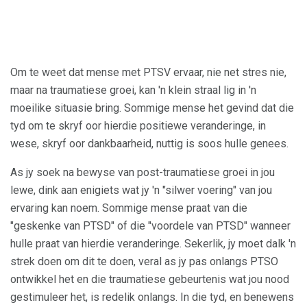
Om te weet dat mense met PTSV ervaar, nie net stres nie,
maar na traumatiese groei, kan 'n klein straal lig in 'n
moeilike situasie bring. Sommige mense het gevind dat die
tyd om te skryf oor hierdie positiewe veranderinge, in
wese, skryf oor dankbaarheid, nuttig is soos hulle genees.
As jy soek na bewyse van post-traumatiese groei in jou
lewe, dink aan enigiets wat jy 'n "silwer voering" van jou
ervaring kan noem. Sommige mense praat van die
"geskenke van PTSD" of die "voordele van PTSD" wanneer
hulle praat van hierdie veranderinge. Sekerlik, jy moet dalk 'n
strek doen om dit te doen, veral as jy pas onlangs PTSO
ontwikkel het en die traumatiese gebeurtenis wat jou nood
gestimuleer het, is redelik onlangs. In die tyd, en benewens