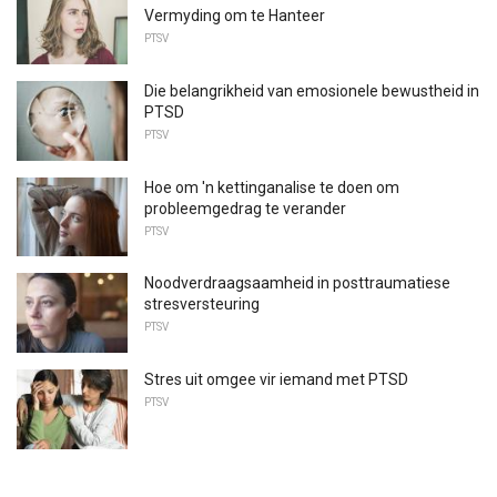
Vermyding om te Hanteer
PTSV
Die belangrikheid van emosionele bewustheid in
PTSD
PTSV
Hoe om 'n kettinganalise te doen om
probleemgedrag te verander
PTSV
Noodverdraagsaamheid in posttraumatiese
stresversteuring
PTSV
Stres uit omgee vir iemand met PTSD
PTSV