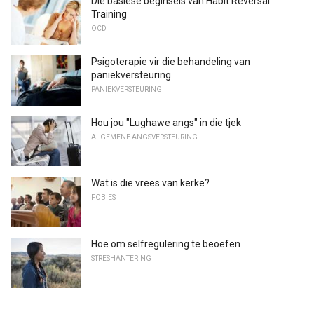
Die basiese beginsels van Habit Reversal
Training
OCD
Psigoterapie vir die behandeling van
paniekversteuring
PANIEKVERSTEURING
Hou jou "Lughawe angs" in die tjek
ALGEMENE ANGSVERSTEURING
Wat is die vrees van kerke?
FOBIES
Hoe om selfregulering te beoefen
STRESHANTERING