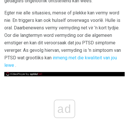
gedagtes ongelooflik ontstellend kan wees.
Egter nie alle situasies, mense of plekke kan vermy word
nie. En triggers kan ook hulself onverwags voorlê. Hulle is
oral. Daarbenewens vermy vermyding net vir 'n kort tydjie.
Oor die langtermyn word vermyding oor die algemeen
ernstiger en kan dit veroorsaak dat jou PTSD simptome
vererger. As gevolg hiervan, vermyding is 'n simptoom van
PTSD wat grootliks kan
inmeng met die kwaliteit van jou
lewe
.
ad