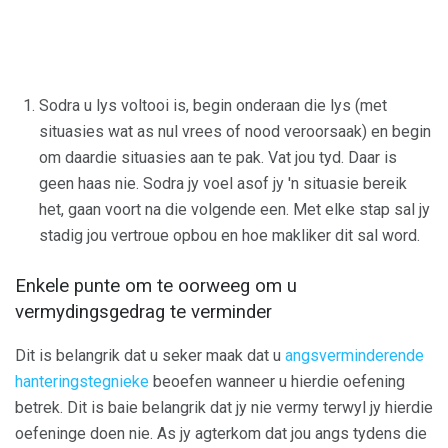
Sodra u lys voltooi is, begin onderaan die lys (met
situasies wat as nul vrees of nood veroorsaak) en begin
om daardie situasies aan te pak. Vat jou tyd. Daar is
geen haas nie. Sodra jy voel asof jy 'n situasie bereik
het, gaan voort na die volgende een. Met elke stap sal jy
stadig jou vertroue opbou en hoe makliker dit sal word.
Enkele punte om te oorweeg om u
vermydingsgedrag te verminder
Dit is belangrik dat u seker maak dat u
angsverminderende
hanteringstegnieke
beoefen wanneer u hierdie oefening
betrek. Dit is baie belangrik dat jy nie vermy terwyl jy hierdie
oefeninge doen nie. As jy agterkom dat jou angs tydens die