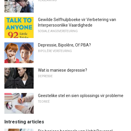
VERSLAWING
Gewilde Selfhulpboeke vir Verbetering van
Interpersoonlike Vaardighede
SOSIALE ANGSVERSTEURING
Depressie, Bipolêre, Of PBA?
BIPOLÊRE VERSTEURING
Wat is maniese depressie?
DEPRESSIE
Geestelike stel en sien oplossings vir probleme
TEORIEË
Intresting articles