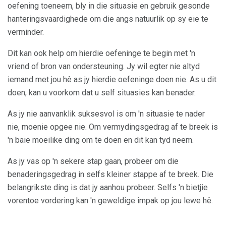
oefening toeneem, bly in die situasie en gebruik gesonde
hanteringsvaardighede om die angs natuurlik op sy eie te
verminder.
Dit kan ook help om hierdie oefeninge te begin met 'n
vriend of bron van ondersteuning. Jy wil egter nie altyd
iemand met jou hê as jy hierdie oefeninge doen nie. As u dit
doen, kan u voorkom dat u self situasies kan benader.
As jy nie aanvanklik suksesvol is om 'n situasie te nader
nie, moenie opgee nie. Om vermydingsgedrag af te breek is
'n baie moeilike ding om te doen en dit kan tyd neem.
As jy vas op 'n sekere stap gaan, probeer om die
benaderingsgedrag in selfs kleiner stappe af te breek. Die
belangrikste ding is dat jy aanhou probeer. Selfs 'n bietjie
vorentoe vordering kan 'n geweldige impak op jou lewe hê.