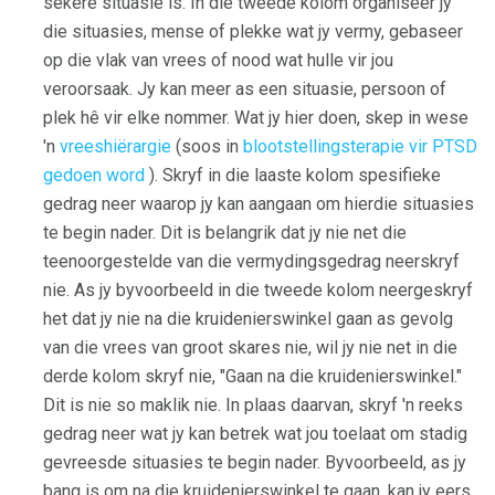
sekere situasie is. In die tweede kolom organiseer jy
die situasies, mense of plekke wat jy vermy, gebaseer
op die vlak van vrees of nood wat hulle vir jou
veroorsaak. Jy kan meer as een situasie, persoon of
plek hê vir elke nommer. Wat jy hier doen, skep in wese
'n
vreeshiërargie
(soos in
blootstellingsterapie vir PTSD
gedoen word
). Skryf in die laaste kolom spesifieke
gedrag neer waarop jy kan aangaan om hierdie situasies
te begin nader. Dit is belangrik dat jy nie net die
teenoorgestelde van die vermydingsgedrag neerskryf
nie. As jy byvoorbeeld in die tweede kolom neergeskryf
het dat jy nie na die kruidenierswinkel gaan as gevolg
van die vrees van groot skares nie, wil jy nie net in die
derde kolom skryf nie, "Gaan na die kruidenierswinkel."
Dit is nie so maklik nie. In plaas daarvan, skryf 'n reeks
gedrag neer wat jy kan betrek wat jou toelaat om stadig
gevreesde situasies te begin nader. Byvoorbeeld, as jy
bang is om na die kruidenierswinkel te gaan, kan jy eers