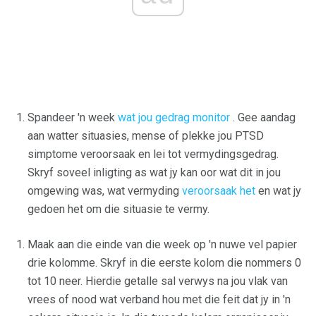
Spandeer 'n week
wat jou gedrag monitor
. Gee aandag
aan watter situasies, mense of plekke jou PTSD
simptome veroorsaak en lei tot vermydingsgedrag.
Skryf soveel inligting as wat jy kan oor wat dit in jou
omgewing was, wat vermyding
veroorsaak het
en wat jy
gedoen het om die situasie te vermy.
Maak aan die einde van die week op 'n nuwe vel papier
drie kolomme. Skryf in die eerste kolom die nommers 0
tot 10 neer. Hierdie getalle sal verwys na jou vlak van
vrees of nood wat verband hou met die feit dat jy in 'n