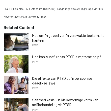
Foa, EB, Hembree, EA, & Rothbaum, BO (2007).
Langdurige blootstelling terapie vir PTSD.
New York, NY: Oxford University Press.
Related Content
Hoe om 'n gevoel van 'n verswakte toekoms te
hanteer
PTSV
Hoe kan Mindfulness PTSD-simptome help?
PTSV
Die effekte van PTSD op 'n persoon se
daaglikse lewe
PTSV
Selfmedikasie - 'n Risikovormige vorm van
selfbehandeling vir PTSD
PTSV