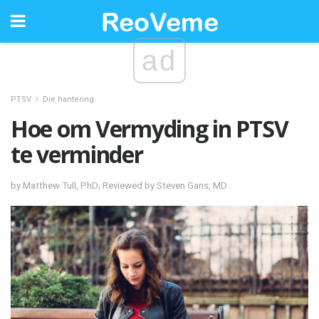
ad
PTSV
Die hantering
Hoe om Vermyding in PTSV
te verminder
by Matthew Tull, PhD; Reviewed by Steven Gans, MD